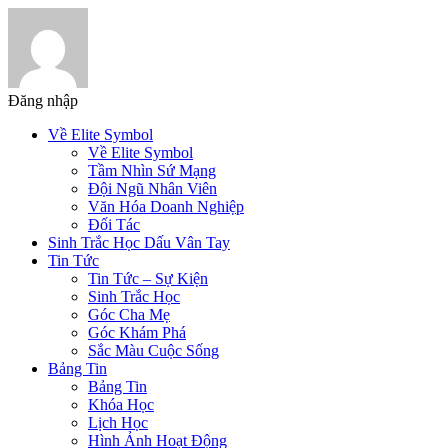
Đăng nhập
Về Elite Symbol
Về Elite Symbol
Tầm Nhìn Sứ Mạng
Đội Ngũ Nhân Viên
Văn Hóa Doanh Nghiệp
Đối Tác
Sinh Trắc Học Dấu Vân Tay
Tin Tức
Tin Tức – Sự Kiện
Sinh Trắc Học
Góc Cha Mẹ
Góc Khám Phá
Sắc Màu Cuộc Sống
Bảng Tin
Bảng Tin
Khóa Học
Lịch Học
Hình Ảnh Hoạt Động