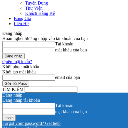
Tuyển Dụng
Thư Viện
Khách Hàng Kể
Bảng Giá
Liên Hệ
Đăng nhập
Hoan nghênh!
đăng nhập vào tài khoản của bạn
Tài khoản
mật khẩu của bạn
Quên mật khẩu?
Khôi phục mật khẩu
Khởi tạo mật khẩu
email của bạn
TÌM KIẾM
Đăng nhập
Đăng nhập tài khoản
Tài khoản
mật khẩu của bạn
Forgot your password? Get help