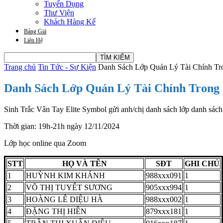
Tuyển Dụng
Thư Viện
Khách Hàng Kể
Bảng Giá
Liên Hệ
Trang chủ
Tin Tức - Sự Kiện
Danh Sách Lớp Quản Lý Tài Chính Tr
Danh Sách Lớp Quản Lý Tài Chính Trong 
Sinh Trắc Vân Tay Elite Symbol gửi anh/chị danh sách lớp danh sá
Thời gian: 19h-21h ngày 12/11/2024
Lớp học online qua Zoom
STT
HỌ VÀ TÊN
SĐT
GHI CHÚ
1
HUỲNH KIM KHÁNH
988xxx091
1
2
VÕ THỊ TUYẾT SƯƠNG
905xxx994
1
3
HOÀNG LÊ DIỆU HÀ
988xxx002
1
4
ĐẶNG THỊ HIỀN
879xxx181
1