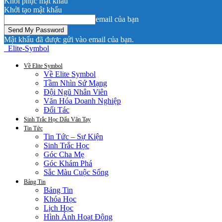
Khôi phục mật khẩu
Khởi tạo mật khẩu
email của bạn
Mật khẩu đã được gửi vào email của bạn.
Elite-Symbol
Về Elite Symbol
Về Elite Symbol
Tầm Nhìn Sứ Mạng
Đội Ngũ Nhân Viên
Văn Hóa Doanh Nghiệp
Đối Tác
Sinh Trắc Học Dấu Vân Tay
Tin Tức
Tin Tức – Sự Kiện
Sinh Trắc Học
Góc Cha Mẹ
Góc Khám Phá
Sắc Màu Cuộc Sống
Bảng Tin
Bảng Tin
Khóa Học
Lịch Học
Hình Ảnh Hoạt Động