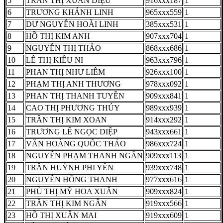
5
TRẦN THỊ XUÂN DIỆU
916xxx187
1
6
TRƯƠNG KHÁNH LINH
965xxx559
1
7
DƯ NGUYỄN HOÀI LINH
385xxx531
1
8
HỒ THỊ KIM ANH
907xxx704
1
9
NGUYỄN THỊ THẢO
868xxx686
1
10
LÊ THỊ KIỀU NI
963xxx796
1
11
PHAN THỊ NHƯ LIÊM
926xxx100
1
12
PHẠM THỊ ANH THƯƠNG
978xxx092
1
13
PHAN THỊ THANH TUYỀN
909xxx841
1
14
CAO THỊ PHƯƠNG THÚY
989xxx939
1
15
TRẦN THỊ KIM XOAN
914xxx292
1
16
TRƯƠNG LÊ NGỌC DIỆP
943xxx661
1
17
VĂN HOÀNG QUỐC THẢO
986xxx724
1
18
NGUYỄN PHẠM THANH NGÂN
909xxx113
1
19
TRẦN HUỲNH PHI YẾN
939xxx748
1
20
NGUYỄN HỒNG THANH
977xxx616
1
21
PHÙ THỊ MỸ HOA XUÂN
909xxx824
1
22
TRẦN THỊ KIM NGÂN
919xxx566
1
23
HỒ THỊ XUÂN MAI
919xxx609
1