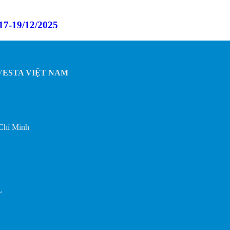
17-19/12/2025
P VESTA VIỆT NAM
 Chí Minh
.