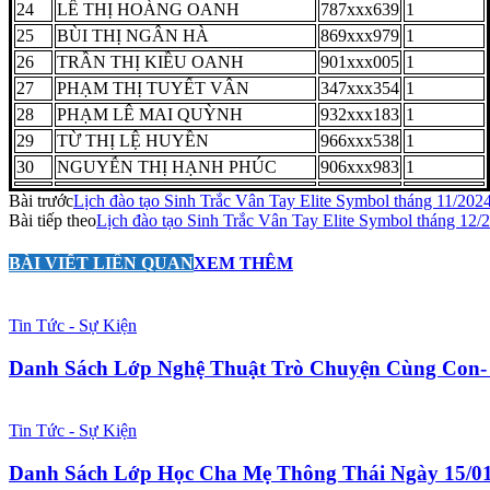
24
LÊ THỊ HOÀNG OANH
787xxx639
1
25
BÙI THỊ NGÂN HÀ
869xxx979
1
26
TRẦN THỊ KIỀU OANH
901xxx005
1
27
PHẠM THỊ TUYẾT VÂN
347xxx354
1
28
PHẠM LÊ MAI QUỲNH
932xxx183
1
29
TỪ THỊ LỆ HUYỀN
966xxx538
1
30
NGUYỄN THỊ HẠNH PHÚC
906xxx983
1
Bài trước
Lịch đào tạo Sinh Trắc Vân Tay Elite Symbol tháng 11/202
Bài tiếp theo
Lịch đào tạo Sinh Trắc Vân Tay Elite Symbol tháng 12/
BÀI VIẾT LIÊN QUAN
XEM THÊM
Tin Tức - Sự Kiện
Danh Sách Lớp Nghệ Thuật Trò Chuyện Cùng Con- 
Tin Tức - Sự Kiện
Danh Sách Lớp Học Cha Mẹ Thông Thái Ngày 15/0