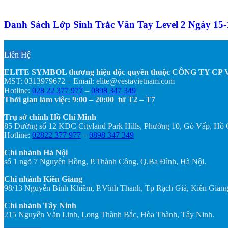
Danh Sách Lớp Sinh Trắc Vân Tay Level 2 Ngày 15-
Liên Hệ
ELITE SYMBOL thương hiệu độc quyền thuộc CÔNG TY C
MST: 0313979672 – Email: elite@vestavietnam.com
Hotline:
028 22 377 977
–
0898 347 349
Thời gian làm việc: 9:00 – 20:00 từ T2 – T7
Trụ sở chính Hồ Chí Minh
85 Đường số 12 KDC Cityland Park Hills, Phường 10, Gò Vấp, Hồ
Hotline:
02822 377 977
–
0898 347 349
Chi nhánh Hà Nội
số 1 ngõ 7 Nguyên Hồng, P.Thành Công, Q.Ba Đình, Hà Nội.
Chi nhánh Kiên Giang
98/13 Nguyễn Bỉnh Khiêm, P.Vĩnh Thanh, Tp Rạch Giá, Kiên Giang
Chi nhánh Tây Ninh
215 Nguyễn Văn Linh, Long Thành Bắc, Hòa Thành, Tây Ninh.