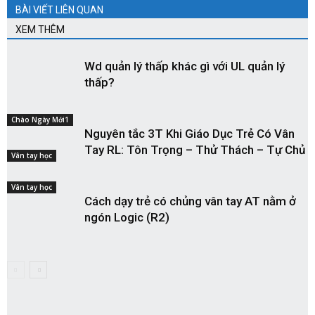
BÀI VIẾT LIÊN QUAN
XEM THÊM
Wd quản lý thấp khác gì với UL quản lý
thấp?
Chào Ngày Mới1
Nguyên tắc 3T Khi Giáo Dục Trẻ Có Vân
Tay RL: Tôn Trọng – Thử Thách – Tự Chủ
Vân tay học
Vân tay học
Cách dạy trẻ có chủng vân tay AT nằm ở
ngón Logic (R2)