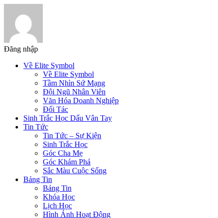
Đăng nhập
Về Elite Symbol
Về Elite Symbol
Tầm Nhìn Sứ Mạng
Đội Ngũ Nhân Viên
Văn Hóa Doanh Nghiệp
Đối Tác
Sinh Trắc Học Dấu Vân Tay
Tin Tức
Tin Tức – Sự Kiện
Sinh Trắc Học
Góc Cha Mẹ
Góc Khám Phá
Sắc Màu Cuộc Sống
Bảng Tin
Bảng Tin
Khóa Học
Lịch Học
Hình Ảnh Hoạt Động