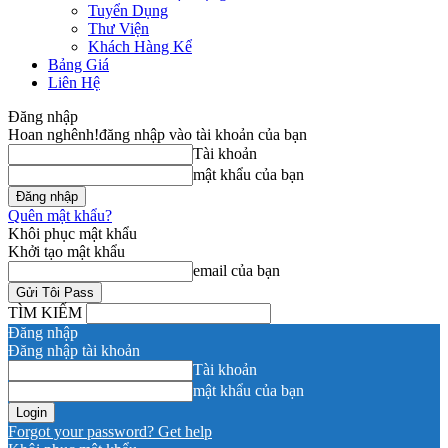
Tuyển Dụng
Thư Viện
Khách Hàng Kể
Bảng Giá
Liên Hệ
Đăng nhập
Hoan nghênh!
đăng nhập vào tài khoản của bạn
Tài khoản
mật khẩu của bạn
Quên mật khẩu?
Khôi phục mật khẩu
Khởi tạo mật khẩu
email của bạn
TÌM KIẾM
Đăng nhập
Đăng nhập tài khoản
Tài khoản
mật khẩu của bạn
Forgot your password? Get help