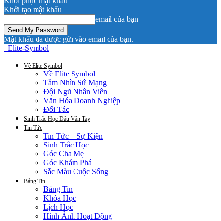
Khôi phục mật khẩu
Khởi tạo mật khẩu
email của bạn
Mật khẩu đã được gửi vào email của bạn.
Elite-Symbol
Về Elite Symbol
Về Elite Symbol
Tầm Nhìn Sứ Mạng
Đội Ngũ Nhân Viên
Văn Hóa Doanh Nghiệp
Đối Tác
Sinh Trắc Học Dấu Vân Tay
Tin Tức
Tin Tức – Sự Kiện
Sinh Trắc Học
Góc Cha Mẹ
Góc Khám Phá
Sắc Màu Cuộc Sống
Bảng Tin
Bảng Tin
Khóa Học
Lịch Học
Hình Ảnh Hoạt Động