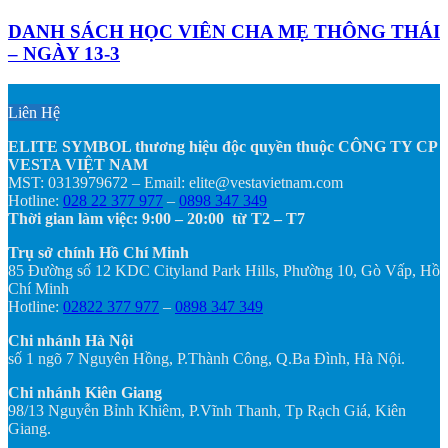
DANH SÁCH HỌC VIÊN CHA MẸ THÔNG THÁI
– NGÀY 13-3
Liên Hệ
ELITE SYMBOL thương hiệu độc quyền thuộc CÔNG TY CP
VESTA VIỆT NAM
MST: 0313979672 – Email: elite@vestavietnam.com
Hotline:
028 22 377 977
–
0898 347 349
Thời gian làm việc: 9:00 – 20:00 từ T2 – T7
Trụ sở chính Hồ Chí Minh
85 Đường số 12 KDC Cityland Park Hills, Phường 10, Gò Vấp, Hồ
Chí Minh
Hotline:
02822 377 977
–
0898 347 349
Chi nhánh Hà Nội
số 1 ngõ 7 Nguyên Hồng, P.Thành Công, Q.Ba Đình, Hà Nội.
Chi nhánh Kiên Giang
98/13 Nguyễn Bỉnh Khiêm, P.Vĩnh Thanh, Tp Rạch Giá, Kiên
Giang.