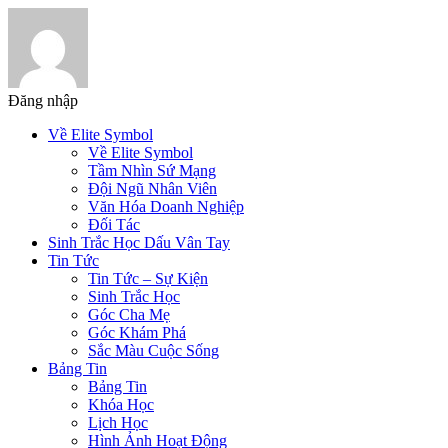
Đăng nhập
Về Elite Symbol
Về Elite Symbol
Tầm Nhìn Sứ Mạng
Đội Ngũ Nhân Viên
Văn Hóa Doanh Nghiệp
Đối Tác
Sinh Trắc Học Dấu Vân Tay
Tin Tức
Tin Tức – Sự Kiện
Sinh Trắc Học
Góc Cha Mẹ
Góc Khám Phá
Sắc Màu Cuộc Sống
Bảng Tin
Bảng Tin
Khóa Học
Lịch Học
Hình Ảnh Hoạt Động