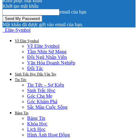
Khôi phục mật khẩu
Khởi tạo mật khẩu
email của bạn
Mật khẩu đã được gửi vào email của bạn.
Elite-Symbol
Về Elite Symbol
Về Elite Symbol
Tầm Nhìn Sứ Mạng
Đội Ngũ Nhân Viên
Văn Hóa Doanh Nghiệp
Đối Tác
Sinh Trắc Học Dấu Vân Tay
Tin Tức
Tin Tức – Sự Kiện
Sinh Trắc Học
Góc Cha Mẹ
Góc Khám Phá
Sắc Màu Cuộc Sống
Bảng Tin
Bảng Tin
Khóa Học
Lịch Học
Hình Ảnh Hoạt Động