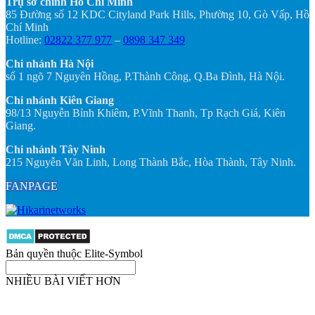
Trụ sở chính Hồ Chí Minh
85 Đường số 12 KDC Cityland Park Hills, Phường 10, Gò Vấp, Hồ
Chí Minh
Hotline:
02822 377 977
–
0898 347 349
Chi nhánh Hà Nội
số 1 ngõ 7 Nguyên Hồng, P.Thành Công, Q.Ba Đình, Hà Nội.
Chi nhánh Kiên Giang
98/13 Nguyễn Bỉnh Khiêm, P.Vĩnh Thanh, Tp Rạch Giá, Kiên
Giang.
Chi nhánh Tây Ninh
215 Nguyễn Văn Linh, Long Thành Bắc, Hòa Thành, Tây Ninh.
FANPAGE
Bản quyền thuộc Elite-Symbol
NHIỀU BÀI VIẾT HƠN