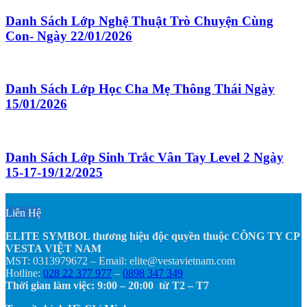
Danh Sách Lớp Nghệ Thuật Trò Chuyện Cùng
Con- Ngày 22/01/2026
Danh Sách Lớp Học Cha Mẹ Thông Thái Ngày
15/01/2026
Danh Sách Lớp Sinh Trắc Vân Tay Level 2 Ngày
15-17-19/12/2025
Liên Hệ
ELITE SYMBOL thương hiệu độc quyền thuộc CÔNG TY CP
VESTA VIỆT NAM
MST: 0313979672 – Email: elite@vestavietnam.com
Hotline:
028 22 377 977
–
0898 347 349
Thời gian làm việc: 9:00 – 20:00 từ T2 – T7