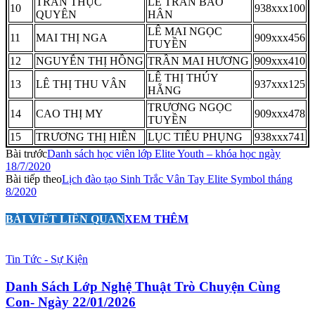
TRẦN THỤC
LÊ TRẦN BẢO
10
938xxx100
QUYÊN
HÂN
LÊ MAI NGỌC
11
MAI THỊ NGA
909xxx456
TUYỀN
12
NGUYỄN THỊ HỒNG
TRẦN MAI HƯƠNG
909xxx410
LÊ THỊ THÚY
13
LÊ THỊ THU VÂN
937xxx125
HẰNG
TRƯƠNG NGỌC
14
CAO THỊ MY
909xxx478
TUYỀN
15
TRƯƠNG THỊ HIỀN
LỤC TIỂU PHỤNG
938xxx741
Bài trước
Danh sách học viên lớp Elite Youth – khóa học ngày
18/7/2020
Bài tiếp theo
Lịch đào tạo Sinh Trắc Vân Tay Elite Symbol tháng
8/2020
BÀI VIẾT LIÊN QUAN
XEM THÊM
Tin Tức - Sự Kiện
Danh Sách Lớp Nghệ Thuật Trò Chuyện Cùng
Con- Ngày 22/01/2026