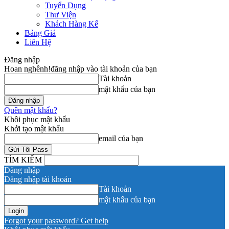
Tuyển Dụng
Thư Viện
Khách Hàng Kể
Bảng Giá
Liên Hệ
Đăng nhập
Hoan nghênh!
đăng nhập vào tài khoản của bạn
Tài khoản
mật khẩu của bạn
Quên mật khẩu?
Khôi phục mật khẩu
Khởi tạo mật khẩu
email của bạn
TÌM KIẾM
Đăng nhập
Đăng nhập tài khoản
Tài khoản
mật khẩu của bạn
Forgot your password? Get help