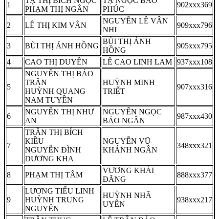
TẠ THỊ BÍCH NGỌC
TẠ NGỌC BẢO
1
902xxx369
PHẠM THỊ NGÂN
PHÚC
NGUYỄN LÊ VÂN
2
LÊ THỊ KIM VÂN
909xxx796
NHI
BÙI THỊ ÁNH
3
BÙI THỊ ÁNH HỒNG
905xxx795
HỒNG
4
CAO THỊ DUYÊN
LÊ CAO LINH LAM
937xxx108
NGUYỄN THỊ BẢO
TRÂN
HUỲNH MINH
5
907xxx316
HUỲNH QUANG
TRIẾT
NAM TUYỀN
NGUYỄN THỊ NHƯ
NGUYỄN NGỌC
6
987xxx430
AN
BẢO NGÂN
TRẦN THỊ BÍCH
KIỀU
NGUYỄN VŨ
7
348xxx321
NGUYỄN ĐÌNH
KHÁNH NGÂN
DƯƠNG KHA
VƯƠNG KHẢI
8
PHẠM THỊ TÂM
888xxx377
ĐĂNG
LƯƠNG TIỂU LINH
HUỲNH NHÃ
9
HUỲNH TRUNG
938xxx217
UYÊN
NGUYÊN