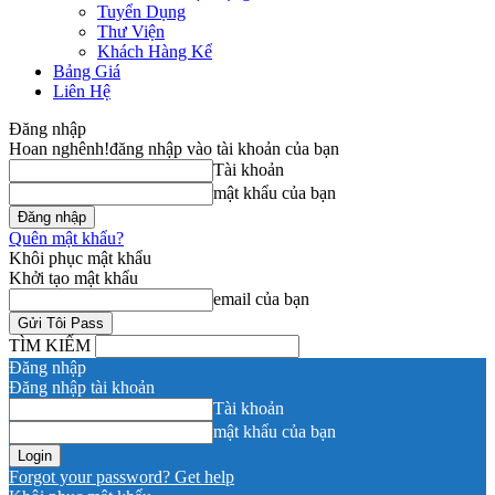
Tuyển Dụng
Thư Viện
Khách Hàng Kể
Bảng Giá
Liên Hệ
Đăng nhập
Hoan nghênh!
đăng nhập vào tài khoản của bạn
Tài khoản
mật khẩu của bạn
Quên mật khẩu?
Khôi phục mật khẩu
Khởi tạo mật khẩu
email của bạn
TÌM KIẾM
Đăng nhập
Đăng nhập tài khoản
Tài khoản
mật khẩu của bạn
Forgot your password? Get help