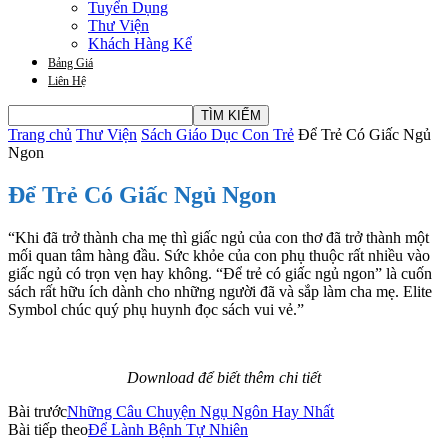
Tuyển Dụng
Thư Viện
Khách Hàng Kể
Bảng Giá
Liên Hệ
Trang chủ
Thư Viện
Sách Giáo Dục Con Trẻ
Để Trẻ Có Giấc Ngủ
Ngon
Để Trẻ Có Giấc Ngủ Ngon
“Khi đã trở thành cha mẹ thì giấc ngủ của con thơ đã trở thành một
mối quan tâm hàng đầu. Sức khỏe của con phụ thuộc rất nhiều vào
giấc ngủ có trọn vẹn hay không. “Để trẻ có giấc ngủ ngon” là cuốn
sách rất hữu ích dành cho những người đã và sắp làm cha mẹ. Elite
Symbol chúc quý phụ huynh đọc sách vui vẻ.”
Download để biết thêm chi tiết
Bài trước
Những Câu Chuyện Ngụ Ngôn Hay Nhất
Bài tiếp theo
Để Lành Bệnh Tự Nhiên