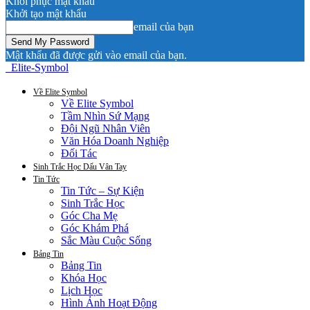
Khôi phục mật khẩu
Khởi tạo mật khẩu
email của bạn
Mật khẩu đã được gửi vào email của bạn.
Elite-Symbol
Về Elite Symbol
Về Elite Symbol
Tầm Nhìn Sứ Mạng
Đội Ngũ Nhân Viên
Văn Hóa Doanh Nghiệp
Đối Tác
Sinh Trắc Học Dấu Vân Tay
Tin Tức
Tin Tức – Sự Kiện
Sinh Trắc Học
Góc Cha Mẹ
Góc Khám Phá
Sắc Màu Cuộc Sống
Bảng Tin
Bảng Tin
Khóa Học
Lịch Học
Hình Ảnh Hoạt Động