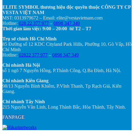
ELITE SYMBOL thương hiệu độc quyền thuộc CÔNG TY CP
VESTA VIỆT NAM
MST: 0313979672 – Email: elite@vestavietnam.com
Hotline:
028 22 377 977
–
0898 347 349
Thời gian làm việc: 9:00 – 20:00 từ T2 – T7
Trụ sở chính Hồ Chí Minh
85 Đường số 12 KDC Cityland Park Hills, Phường 10, Gò Vấp, Hồ
Chí Minh
Hotline:
02822 377 977
–
0898 347 349
Chi nhánh Hà Nội
số 1 ngõ 7 Nguyên Hồng, P.Thành Công, Q.Ba Đình, Hà Nội.
Chi nhánh Kiên Giang
98/13 Nguyễn Bỉnh Khiêm, P.Vĩnh Thanh, Tp Rạch Giá, Kiên
Giang.
Chi nhánh Tây Ninh
215 Nguyễn Văn Linh, Long Thành Bắc, Hòa Thành, Tây Ninh.
FANPAGE