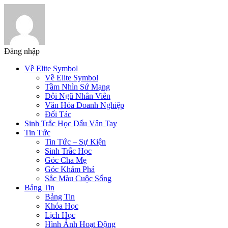
Đăng nhập
Về Elite Symbol
Về Elite Symbol
Tầm Nhìn Sứ Mạng
Đội Ngũ Nhân Viên
Văn Hóa Doanh Nghiệp
Đối Tác
Sinh Trắc Học Dấu Vân Tay
Tin Tức
Tin Tức – Sự Kiện
Sinh Trắc Học
Góc Cha Mẹ
Góc Khám Phá
Sắc Màu Cuộc Sống
Bảng Tin
Bảng Tin
Khóa Học
Lịch Học
Hình Ảnh Hoạt Động