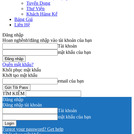
Tuyển Dụng
Thư Viện
Khách Hàng Kể
Bảng Giá
Liên Hệ
Đăng nhập
Hoan nghênh!
đăng nhập vào tài khoản của bạn
Tài khoản
mật khẩu của bạn
Quên mật khẩu?
Khôi phục mật khẩu
Khởi tạo mật khẩu
email của bạn
TÌM KIẾM
Đăng nhập
Đăng nhập tài khoản
Tài khoản
mật khẩu của bạn
Forgot your password? Get help