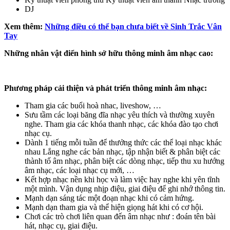
DJ
Xem thêm:
Những điều có thể bạn chưa biết về Sinh Trắc Vân
Tay
Những nhân vật điển hình sở hữu thông minh âm nhạc cao:
Phương pháp cải thiện và phát triển thông minh âm nhạc:
Tham gia các buổi hoà nhac, liveshow, …
Sưu tầm các loại băng đĩa nhạc yêu thích và thường xuyên
nghe. Tham gia các khóa thanh nhạc, các khóa đào tạo chơi
nhạc cụ.
Dành 1 tiếng mỗi tuần để thưởng thức các thể loại nhạc khác
nhau Lắng nghe các bản nhạc, tập nhận biết & phân biệt các
thành tố âm nhạc, phân biệt các dòng nhạc, tiếp thu xu hướng
âm nhạc, các loại nhạc cụ mới, …
Kết hợp nhạc nền khi học và làm việc hay nghe khi yên tĩnh
một mình. Vận dụng nhịp điệu, giai điệu để ghi nhớ thông tin.
Mạnh dạn sáng tác một đoạn nhạc khi có cảm hứng.
Mạnh dạn tham gia và thể hiện giọng hát khi có cơ hội.
Chơi các trò chơi liên quan đến âm nhạc như : đoán tên bài
hát, nhạc cụ, giai điệu.