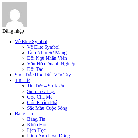
Đăng nhập
Về Elite Symbol
Về Elite Symbol
Tầm Nhìn Sứ Mạng
Đội Ngũ Nhân Viên
Văn Hóa Doanh Nghiệp
Đối Tác
Sinh Trắc Học Dấu Vân Tay
Tin Tức
Tin Tức – Sự Kiện
Sinh Trắc Học
Góc Cha Mẹ
Góc Khám Phá
Sắc Màu Cuộc Sống
Bảng Tin
Bảng Tin
Khóa Học
Lịch Học
Hình Ảnh Hoạt Động