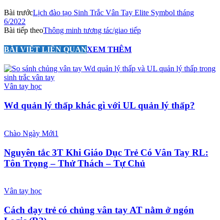
Bài trước
Lịch đào tạo Sinh Trắc Vân Tay Elite Symbol tháng
6/2022
Bài tiếp theo
Thông minh tương tác/giao tiếp
BÀI VIẾT LIÊN QUAN
XEM THÊM
Vân tay học
Wd quản lý thấp khác gì với UL quản lý thấp?
Chào Ngày Mới1
Nguyên tắc 3T Khi Giáo Dục Trẻ Có Vân Tay RL:
Tôn Trọng – Thử Thách – Tự Chủ
Vân tay học
Cách dạy trẻ có chủng vân tay AT nằm ở ngón