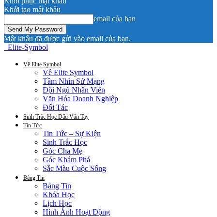
Khôi phục mật khẩu
Khởi tạo mật khẩu
email của bạn
Mật khẩu đã được gửi vào email của bạn.
Elite-Symbol
Về Elite Symbol
Về Elite Symbol
Tầm Nhìn Sứ Mạng
Đội Ngũ Nhân Viên
Văn Hóa Doanh Nghiệp
Đối Tác
Sinh Trắc Học Dấu Vân Tay
Tin Tức
Tin Tức – Sự Kiện
Sinh Trắc Học
Góc Cha Mẹ
Góc Khám Phá
Sắc Màu Cuộc Sống
Bảng Tin
Bảng Tin
Khóa Học
Lịch Học
Hình Ảnh Hoạt Động