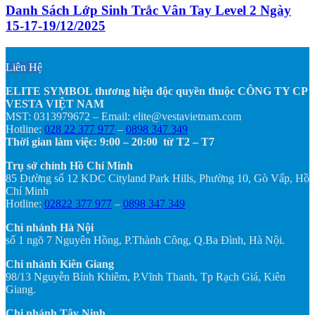
Danh Sách Lớp Sinh Trắc Vân Tay Level 2 Ngày
15-17-19/12/2025
Liên Hệ
ELITE SYMBOL thương hiệu độc quyền thuộc CÔNG TY CP
VESTA VIỆT NAM
MST: 0313979672 – Email: elite@vestavietnam.com
Hotline:
028 22 377 977
–
0898 347 349
Thời gian làm việc: 9:00 – 20:00 từ T2 – T7
Trụ sở chính Hồ Chí Minh
85 Đường số 12 KDC Cityland Park Hills, Phường 10, Gò Vấp, Hồ
Chí Minh
Hotline:
02822 377 977
–
0898 347 349
Chi nhánh Hà Nội
số 1 ngõ 7 Nguyên Hồng, P.Thành Công, Q.Ba Đình, Hà Nội.
Chi nhánh Kiên Giang
98/13 Nguyễn Bỉnh Khiêm, P.Vĩnh Thanh, Tp Rạch Giá, Kiên
Giang.
Chi nhánh Tây Ninh