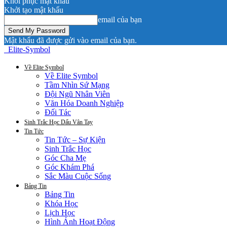
Khôi phục mật khẩu
Khởi tạo mật khẩu
email của bạn
Mật khẩu đã được gửi vào email của bạn.
Elite-Symbol
Về Elite Symbol
Về Elite Symbol
Tầm Nhìn Sứ Mạng
Đội Ngũ Nhân Viên
Văn Hóa Doanh Nghiệp
Đối Tác
Sinh Trắc Học Dấu Vân Tay
Tin Tức
Tin Tức – Sự Kiện
Sinh Trắc Học
Góc Cha Mẹ
Góc Khám Phá
Sắc Màu Cuộc Sống
Bảng Tin
Bảng Tin
Khóa Học
Lịch Học
Hình Ảnh Hoạt Động