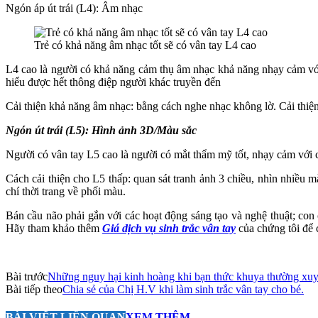
Ngón áp út trái (L4): Âm nhạc
Trẻ có khả năng âm nhạc tốt sẽ có vân tay L4 cao
L4 cao là người có khả năng cảm thụ âm nhạc khả năng nhạy cảm với
hiểu được hết thông điệp người khác truyền đến
Cải thiện khả năng âm nhạc: bằng cách nghe nhạc không lờ. Cải thiện
Ngón út trái (L5): Hình ảnh 3D/Màu sắc
Người có vân tay L5 cao là người có mắt thẩm mỹ tốt, nhạy cảm với 
Cách cải thiện cho L5 thấp: quan sát tranh ảnh 3 chiều, nhìn nhiều m
chí thời trang về phối màu.
Bán cầu não phải gắn với các hoạt động sáng tạo và nghệ thuật; con 
Hãy tham khảo thêm
Giá dịch vụ sinh trắc vân tay
của chứng tôi để 
Bài trước
Những nguy hại kinh hoàng khi bạn thức khuya thường xu
Bài tiếp theo
Chia sẻ của Chị H.V khi làm sinh trắc vân tay cho bé.
BÀI VIẾT LIÊN QUAN
XEM THÊM