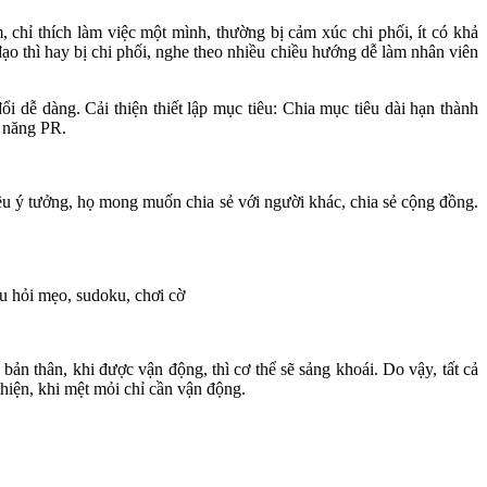
, chỉ thích làm việc một mình, thường bị cảm xúc chi phối, ít có khả
ạo thì hay bị chi phối, nghe theo nhiều chiều hướng dễ làm nhân viên
 dễ dàng. Cải thiện thiết lập mục tiêu: Chia mục tiêu dài hạn thành
ỹ năng PR.
iều ý tưởng, họ mong muốn chia sẻ với người khác, chia sẻ cộng đồng.
âu hỏi mẹo, sudoku, chơi cờ
bản thân, khi được vận động, thì cơ thể sẽ sảng khoái. Do vậy, tất cả
thiện, khi mệt mỏi chỉ cần vận động.