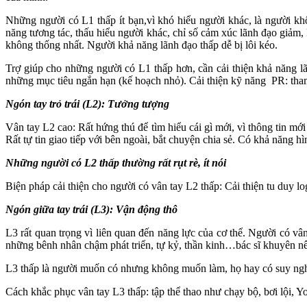
Những người có L1 thấp ít bạn,vì khó hiểu người khác, là người khôn
năng tương tác, thấu hiểu người khác, chỉ số cảm xúc lãnh đạo giảm,
không thống nhất. Người khả năng lãnh đạo thấp dễ bị lôi kéo.
Trợ giúp cho những người có L1 thấp hơn, cần cải thiện khả năng lã
những mục tiêu ngắn hạn (kế hoạch nhỏ). Cải thiện kỹ năng PR: tham 
Ngón tay trỏ trái (L2): Tưởng tượng
Vân tay L2 cao: Rất hứng thú để tìm hiểu cái gì mới, vì thông tin m
Rất tự tin giao tiếp với bên ngoài, bắt chuyện chia sẻ. Có khả năng h
Những người có L2 thấp thường rất rụt rè, ít nói
Biện pháp cải thiện cho người có vân tay L2 thấp: Cải thiện tu duy lo
Ngón giữa tay trái (L3): Vận động thô
L3 rất quan trọng vì liên quan đến năng lực của cơ thể. Người có vân
những bênh nhân chậm phát triển, tự kỷ, thần kinh…bác sĩ khuyên nên 
L3 thấp là người muốn có nhưng không muốn làm, họ hay có suy nghĩ 
Cách khắc phục vân tay L3 thấp: tập thể thao như chạy bộ, bơi lội, 