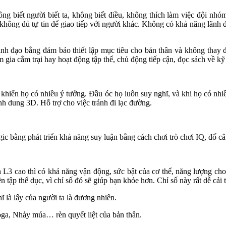
g biết người biết ta, không biết điều, không thích làm việc đội nhóm
 không đủ tự tin để giao tiếp với người khác. Không có khả năng lãnh đ
nh đạo bằng đảm bảo thiết lập mục tiêu cho bản thân và không thay đổi
gia cắm trại hay hoạt động tập thể, chủ động tiếp cận, đọc sách về k
ới khiến họ có nhiều ý tưởng. Đầu óc họ luôn suy nghĩ, và khi họ có nh
ình dung 3D. Hỗ trợ cho việc tránh đi lạc đường.
gic bằng phát triển khả năng suy luận bằng cách chơi trò chơi IQ, đố c
 L3 cao thì có khả năng vận động, sức bật của cơ thể, năng lượng cho 
tập thể dục, vì chỉ số đó sẽ giúp bạn khỏe hơn. Chỉ số này rất dễ cải 
là lấy của người ta là đương nhiên.
Yoga, Nhảy múa… rèn quyết liệt của bản thân.