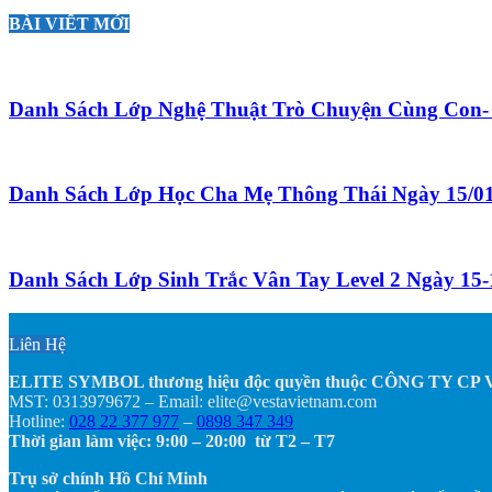
BÀI VIẾT MỚI
Danh Sách Lớp Nghệ Thuật Trò Chuyện Cùng Con- 
Danh Sách Lớp Học Cha Mẹ Thông Thái Ngày 15/0
Danh Sách Lớp Sinh Trắc Vân Tay Level 2 Ngày 15-
Liên Hệ
ELITE SYMBOL thương hiệu độc quyền thuộc CÔNG TY C
MST: 0313979672 – Email: elite@vestavietnam.com
Hotline:
028 22 377 977
–
0898 347 349
Thời gian làm việc: 9:00 – 20:00 từ T2 – T7
Trụ sở chính Hồ Chí Minh