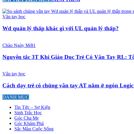
Vân tay học
Wd quản lý thấp khác gì với UL quản lý thấp?
Chào Ngày Mới1
Nguyên tắc 3T Khi Giáo Dục Trẻ Có Vân Tay RL: T
Vân tay học
Cách dạy trẻ có chủng vân tay AT nằm ở ngón Logic
DANH MỤC
Tin Tức – Sự Kiện
Sinh Trắc Học
Góc Cha Mẹ
Góc Khám Phá
Sắc Màu Cuộc Sống