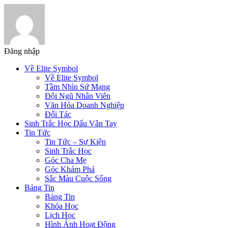
Đăng nhập
Về Elite Symbol
Về Elite Symbol
Tầm Nhìn Sứ Mạng
Đội Ngũ Nhân Viên
Văn Hóa Doanh Nghiệp
Đối Tác
Sinh Trắc Học Dấu Vân Tay
Tin Tức
Tin Tức – Sự Kiện
Sinh Trắc Học
Góc Cha Mẹ
Góc Khám Phá
Sắc Màu Cuộc Sống
Bảng Tin
Bảng Tin
Khóa Học
Lịch Học
Hình Ảnh Hoạt Động