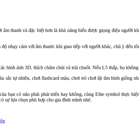
 âm thanh và đặc biệt hơn là khả năng hiểu được giọng điệu người khá
 độ nhạy cảm với âm thanh: khi giao tiếp với người khác, chú ý đến t
các hình ảnh 3D, thích chăm chút và trải chuốt. Nếu L5 thấp, họ khôn
àu sắc tự nhiên, chơi flashcard màu, chơi trò chơi lật tìm hình giống 
của bạn có não phải phát triển hay không, cùng Elite symbol thực hiện
có sự lựa chọn phù hợp cho gia đình mình nhé.
yên