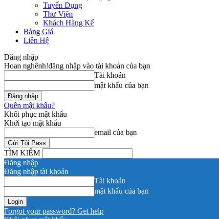
Tuyển Dụng
Thư Viện
Khách Hàng Kể
Bảng Giá
Liên Hệ
Đăng nhập
Hoan nghênh!
đăng nhập vào tài khoản của bạn
Tài khoản
mật khẩu của bạn
Quên mật khẩu?
Khôi phục mật khẩu
Khởi tạo mật khẩu
email của bạn
TÌM KIẾM
Đăng nhập
Đăng nhập tài khoản
Tài khoản
mật khẩu của bạn
Forgot your password? Get help