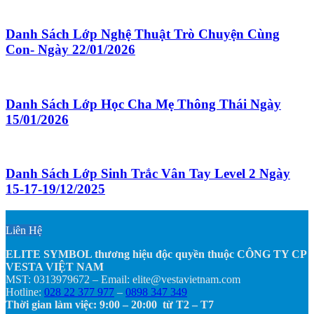
Danh Sách Lớp Nghệ Thuật Trò Chuyện Cùng
Con- Ngày 22/01/2026
Danh Sách Lớp Học Cha Mẹ Thông Thái Ngày
15/01/2026
Danh Sách Lớp Sinh Trắc Vân Tay Level 2 Ngày
15-17-19/12/2025
Liên Hệ
ELITE SYMBOL thương hiệu độc quyền thuộc CÔNG TY CP
VESTA VIỆT NAM
MST: 0313979672 – Email: elite@vestavietnam.com
Hotline:
028 22 377 977
–
0898 347 349
Thời gian làm việc: 9:00 – 20:00 từ T2 – T7