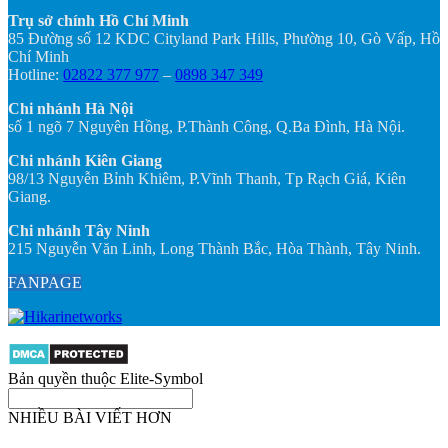
Trụ sở chính Hồ Chí Minh
85 Đường số 12 KDC Cityland Park Hills, Phường 10, Gò Vấp, Hồ
Chí Minh
Hotline:
02822 377 977
–
0898 347 349
Chi nhánh Hà Nội
số 1 ngõ 7 Nguyên Hồng, P.Thành Công, Q.Ba Đình, Hà Nội.
Chi nhánh Kiên Giang
98/13 Nguyễn Bỉnh Khiêm, P.Vĩnh Thanh, Tp Rạch Giá, Kiên
Giang.
Chi nhánh Tây Ninh
215 Nguyễn Văn Linh, Long Thành Bắc, Hòa Thành, Tây Ninh.
FANPAGE
Bản quyền thuộc Elite-Symbol
NHIỀU BÀI VIẾT HƠN