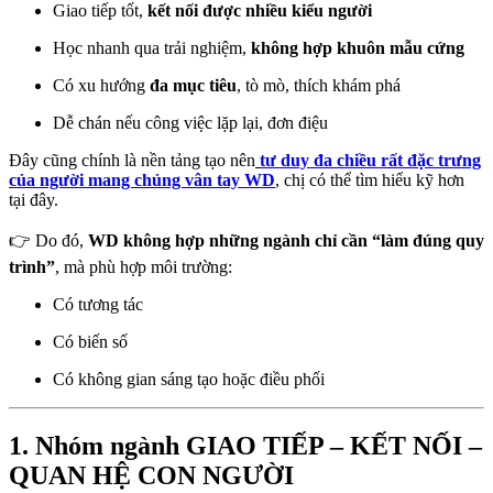
Giao tiếp tốt,
kết nối được nhiều kiểu người
Học nhanh qua trải nghiệm,
không hợp khuôn mẫu cứng
Có xu hướng
đa mục tiêu
, tò mò, thích khám phá
Dễ chán nếu công việc lặp lại, đơn điệu
Đây cũng chính là nền tảng tạo nên
tư duy đa chiều rất đặc trưng
của người mang chủng vân tay WD
, chị có thể tìm hiểu kỹ hơn
tại đây.
👉 Do đó,
WD không hợp những ngành chỉ cần “làm đúng quy
trình”
, mà phù hợp môi trường:
Có tương tác
Có biến số
Có không gian sáng tạo hoặc điều phối
1. Nhóm ngành GIAO TIẾP – KẾT NỐI –
QUAN HỆ CON NGƯỜI