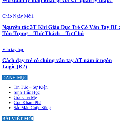
Wd quản lý thấp khác gì với UL quản lý thấp?
Chào Ngày Mới1
Nguyên tắc 3T Khi Giáo Dục Trẻ Có Vân Tay RL:
Tôn Trọng – Thử Thách – Tự Chủ
Vân tay học
Cách dạy trẻ có chủng vân tay AT nằm ở ngón
Logic (R2)
DANH MỤC
Tin Tức – Sự Kiện
Sinh Trắc Học
Góc Cha Mẹ
Góc Khám Phá
Sắc Màu Cuộc Sống
BÀI VIẾT MỚI