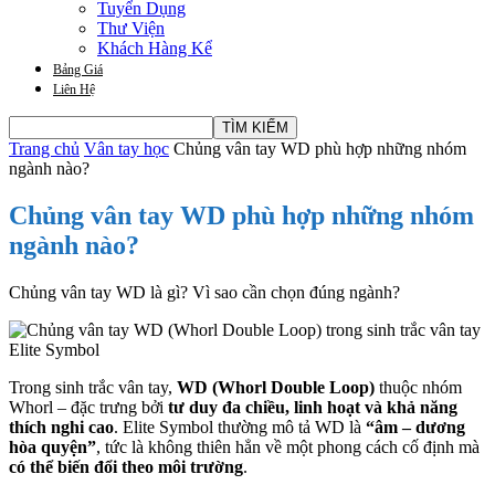
Tuyển Dụng
Thư Viện
Khách Hàng Kể
Bảng Giá
Liên Hệ
Trang chủ
Vân tay học
Chủng vân tay WD phù hợp những nhóm
ngành nào?
Chủng vân tay WD phù hợp những nhóm
ngành nào?
Chủng vân tay WD là gì? Vì sao cần chọn đúng ngành?
Trong sinh trắc vân tay,
WD (Whorl Double Loop)
thuộc nhóm
Whorl – đặc trưng bởi
tư duy đa chiều, linh hoạt và khả năng
thích nghi cao
. Elite Symbol thường mô tả WD là
“âm – dương
hòa quyện”
, tức là không thiên hẳn về một phong cách cố định mà
có thể biến đổi theo môi trường
.