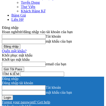
Tuyển Dụng
Thư Viện
Khách Hàng Kể
Bảng Giá
Liên Hệ
Đăng nhập
Hoan nghênh!
đăng nhập vào tài khoản của bạn
Tài khoản
mật khẩu của bạn
Quên mật khẩu?
Khôi phục mật khẩu
Khởi tạo mật khẩu
email của bạn
TÌM KIẾM
Đăng nhập
Đăng nhập tài khoản
Tài khoản
mật khẩu của bạn
Forgot your password? Get help