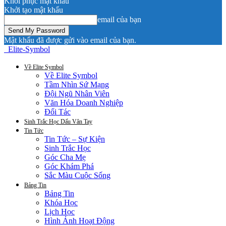
Khôi phục mật khẩu
Khởi tạo mật khẩu
email của bạn
Mật khẩu đã được gửi vào email của bạn.
Elite-Symbol
Về Elite Symbol
Về Elite Symbol
Tầm Nhìn Sứ Mạng
Đội Ngũ Nhân Viên
Văn Hóa Doanh Nghiệp
Đối Tác
Sinh Trắc Học Dấu Vân Tay
Tin Tức
Tin Tức – Sự Kiện
Sinh Trắc Học
Góc Cha Mẹ
Góc Khám Phá
Sắc Màu Cuộc Sống
Bảng Tin
Bảng Tin
Khóa Học
Lịch Học
Hình Ảnh Hoạt Động