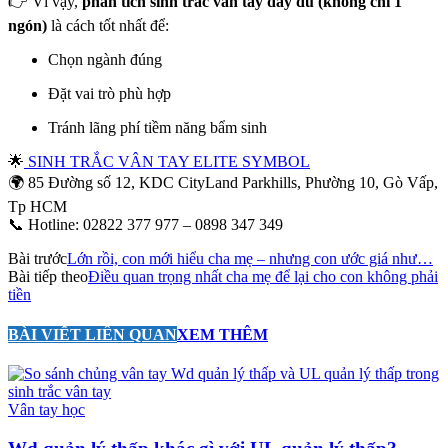
👉 Vì vậy,
phân tích sinh trắc vân tay đầy đủ (không chỉ 1
ngón)
là cách tốt nhất để:
Chọn ngành đúng
Đặt vai trò phù hợp
Tránh lãng phí tiềm năng bẩm sinh
🌟
SINH TRẮC VÂN TAY ELITE SYMBOL
🌍 85 Đường số 12, KDC CityLand Parkhills, Phường 10, Gò Vấp,
Tp HCM
📞 Hotline: 02822 377 977 – 0898 347 349
Bài trước
Lớn rồi, con mới hiểu cha mẹ – nhưng con ước giá như…
Bài tiếp theo
Điều quan trọng nhất cha mẹ để lại cho con không phải
tiền
BÀI VIẾT LIÊN QUAN
XEM THÊM
Vân tay học