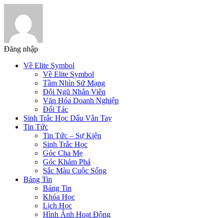
Đăng nhập
Về Elite Symbol
Về Elite Symbol
Tầm Nhìn Sứ Mạng
Đội Ngũ Nhân Viên
Văn Hóa Doanh Nghiệp
Đối Tác
Sinh Trắc Học Dấu Vân Tay
Tin Tức
Tin Tức – Sự Kiện
Sinh Trắc Học
Góc Cha Mẹ
Góc Khám Phá
Sắc Màu Cuộc Sống
Bảng Tin
Bảng Tin
Khóa Học
Lịch Học
Hình Ảnh Hoạt Động