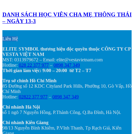
DANH SÁCH HỌC VIÊN CHA MẸ THÔNG THÁI
– NGÀY 13-3
Liên Hệ
ELITE SYMBOL thương hiệu độc quyền thuộc CÔNG TY CP
VESTA VIỆT NAM
MST: 0313979672 – Email: elite@vestavietnam.com
Hotline:
028 22 377 977
–
0898 347 349
Thời gian làm việc: 9:00 – 20:00 từ T2 – T7
Trụ sở chính Hồ Chí Minh
85 Đường số 12 KDC Cityland Park Hills, Phường 10, Gò Vấp, Hồ
Chí Minh
Hotline:
02822 377 977
–
0898 347 349
Chi nhánh Hà Nội
số 1 ngõ 7 Nguyên Hồng, P.Thành Công, Q.Ba Đình, Hà Nội.
Chi nhánh Kiên Giang
98/13 Nguyễn Bỉnh Khiêm, P.Vĩnh Thanh, Tp Rạch Giá, Kiên
Giang.