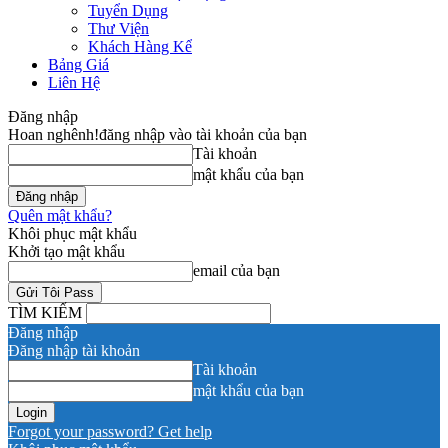
Tuyển Dụng
Thư Viện
Khách Hàng Kể
Bảng Giá
Liên Hệ
Đăng nhập
Hoan nghênh!
đăng nhập vào tài khoản của bạn
Tài khoản
mật khẩu của bạn
Quên mật khẩu?
Khôi phục mật khẩu
Khởi tạo mật khẩu
email của bạn
TÌM KIẾM
Đăng nhập
Đăng nhập tài khoản
Tài khoản
mật khẩu của bạn
Forgot your password? Get help