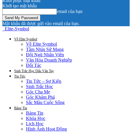
Khôi phục mật khẩu
Khởi tạo mật khẩu
email của bạn
Mật khẩu đã được gửi vào email của bạn.
Elite-Symbol
Về Elite Symbol
Về Elite Symbol
Tầm Nhìn Sứ Mạng
Đội Ngũ Nhân Viên
Văn Hóa Doanh Nghiệp
Đối Tác
Sinh Trắc Học Dấu Vân Tay
Tin Tức
Tin Tức – Sự Kiện
Sinh Trắc Học
Góc Cha Mẹ
Góc Khám Phá
Sắc Màu Cuộc Sống
Bảng Tin
Bảng Tin
Khóa Học
Lịch Học
Hình Ảnh Hoạt Động