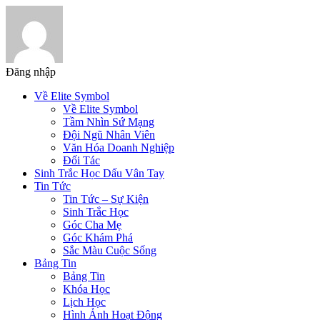
Đăng nhập
Về Elite Symbol
Về Elite Symbol
Tầm Nhìn Sứ Mạng
Đội Ngũ Nhân Viên
Văn Hóa Doanh Nghiệp
Đối Tác
Sinh Trắc Học Dấu Vân Tay
Tin Tức
Tin Tức – Sự Kiện
Sinh Trắc Học
Góc Cha Mẹ
Góc Khám Phá
Sắc Màu Cuộc Sống
Bảng Tin
Bảng Tin
Khóa Học
Lịch Học
Hình Ảnh Hoạt Động