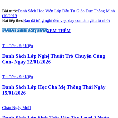
Bài trước
Danh Sách Học Viên Lớp Đầu Tư Giáo Dục Thông Minh
t10/2019
Bài tiếp theo
Bạn đã từng nghĩ đến việc dạy con làm giàu từ nhỏ?
BÀI VIẾT LIÊN QUAN
XEM THÊM
Tin Tức - Sự Kiện
Danh Sách Lớp Nghệ Thuật Trò Chuyện Cùng
Con- Ngày 22/01/2026
Tin Tức - Sự Kiện
Danh Sách Lớp Học Cha Mẹ Thông Thái Ngày
15/01/2026
Chào Ngày Mới1
Danh Sách Lớp Sinh Trắc Vân Tay Level 2 Ngày