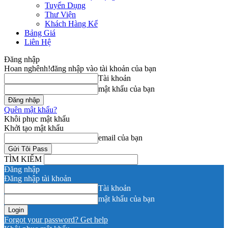
Tuyển Dụng
Thư Viện
Khách Hàng Kể
Bảng Giá
Liên Hệ
Đăng nhập
Hoan nghênh!
đăng nhập vào tài khoản của bạn
Tài khoản
mật khẩu của bạn
Quên mật khẩu?
Khôi phục mật khẩu
Khởi tạo mật khẩu
email của bạn
TÌM KIẾM
Đăng nhập
Đăng nhập tài khoản
Tài khoản
mật khẩu của bạn
Forgot your password? Get help