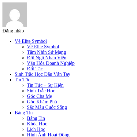
Đăng nhập
Về Elite Symbol
Về Elite Symbol
Tầm Nhìn Sứ Mạng
Đội Ngũ Nhân Viên
Văn Hóa Doanh Nghiệp
Đối Tác
Sinh Trắc Học Dấu Vân Tay
Tin Tức
Tin Tức – Sự Kiện
Sinh Trắc Học
Góc Cha Mẹ
Góc Khám Phá
Sắc Màu Cuộc Sống
Bảng Tin
Bảng Tin
Khóa Học
Lịch Học
Hình Ảnh Hoạt Động