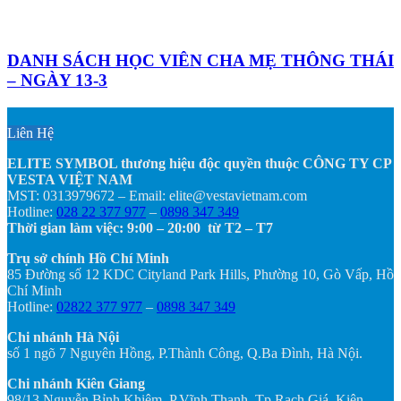
DANH SÁCH HỌC VIÊN CHA MẸ THÔNG THÁI
– NGÀY 13-3
Liên Hệ
ELITE SYMBOL thương hiệu độc quyền thuộc CÔNG TY CP
VESTA VIỆT NAM
MST: 0313979672 – Email: elite@vestavietnam.com
Hotline:
028 22 377 977
–
0898 347 349
Thời gian làm việc: 9:00 – 20:00 từ T2 – T7
Trụ sở chính Hồ Chí Minh
85 Đường số 12 KDC Cityland Park Hills, Phường 10, Gò Vấp, Hồ
Chí Minh
Hotline:
02822 377 977
–
0898 347 349
Chi nhánh Hà Nội
số 1 ngõ 7 Nguyên Hồng, P.Thành Công, Q.Ba Đình, Hà Nội.
Chi nhánh Kiên Giang
98/13 Nguyễn Bỉnh Khiêm, P.Vĩnh Thanh, Tp Rạch Giá, Kiên