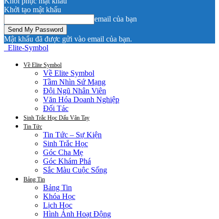
Khôi phục mật khẩu
Khởi tạo mật khẩu
email của bạn
Mật khẩu đã được gửi vào email của bạn.
Elite-Symbol
Về Elite Symbol
Về Elite Symbol
Tầm Nhìn Sứ Mạng
Đội Ngũ Nhân Viên
Văn Hóa Doanh Nghiệp
Đối Tác
Sinh Trắc Học Dấu Vân Tay
Tin Tức
Tin Tức – Sự Kiện
Sinh Trắc Học
Góc Cha Mẹ
Góc Khám Phá
Sắc Màu Cuộc Sống
Bảng Tin
Bảng Tin
Khóa Học
Lịch Học
Hình Ảnh Hoạt Động