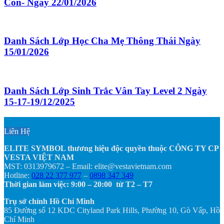
Con- Ngày 22/01/2026
Danh Sách Lớp Học Cha Mẹ Thông Thái Ngày
15/01/2026
Danh Sách Lớp Sinh Trắc Vân Tay Level 2 Ngày
15-17-19/12/2025
Liên Hệ
ELITE SYMBOL thương hiệu độc quyền thuộc CÔNG TY CP
VESTA VIỆT NAM
MST: 0313979672 – Email: elite@vestavietnam.com
Hotline:
028 22 377 977
–
0898 347 349
Thời gian làm việc: 9:00 – 20:00 từ T2 – T7
Trụ sở chính Hồ Chí Minh
85 Đường số 12 KDC Cityland Park Hills, Phường 10, Gò Vấp, Hồ
Chí Minh