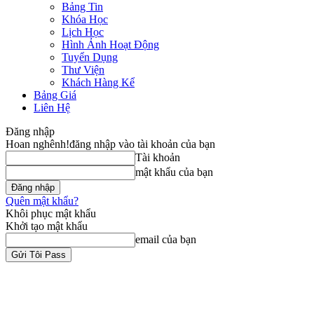
Bảng Tin
Khóa Học
Lịch Học
Hình Ảnh Hoạt Động
Tuyển Dụng
Thư Viện
Khách Hàng Kể
Bảng Giá
Liên Hệ
Đăng nhập
Hoan nghênh!
đăng nhập vào tài khoản của bạn
Tài khoản
mật khẩu của bạn
Quên mật khẩu?
Khôi phục mật khẩu
Khởi tạo mật khẩu
email của bạn