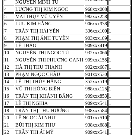
NGUYỄN MINH TÚ
4
LƯƠNG THỊ KIM NGỌC
968xxx008
1
5
MAI THỤY VŨ UYÊN
982xxx258
1
6
LƯU KIM HẰNG
906xxx938
1
7
TRẦN THỊ HẢI YẾN
336xxx100
1
8
PHẠM THỊ ÁNH TUYỀN
903xxx189
1
9
LÊ THẢO
909xxx419
1
10
NGUYỄN THỊ NGỌC TÚ
932xxx066
1
11
NGUYỄN THỊ PHƯƠNG OANH
909xxx155
1
12
HÀ THỊ THU THANH
902xxx687
1
13
PHẠM NGỌC CHÂU
901xxx530
1
14
LÊ THỊ THÚY HẰNG
352xxx519
1
15
VŨ THỊ HỒNG BIÊN
988xxx125
1
16
TRẦN THỊ KHÁNH BĂNG
909xxx853
1
17
LÊ THỊ NGHĨA
909xxx541
1
18
TRẦN THỊ THU HƯƠNG
938xxx584
1
20
LÊ NGỌC ÁI NHƯ
901xxx510
1
21
BÙI THỊ KIM THƯ
938xxx688
1
22
TRẦN THI ÁI MỸ
909xxx541
1