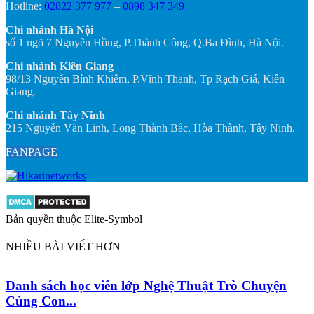
Hotline:
02822 377 977
–
0898 347 349
Chi nhánh Hà Nội
số 1 ngõ 7 Nguyên Hồng, P.Thành Công, Q.Ba Đình, Hà Nội.
Chi nhánh Kiên Giang
98/13 Nguyễn Bỉnh Khiêm, P.Vĩnh Thanh, Tp Rạch Giá, Kiên
Giang.
Chi nhánh Tây Ninh
215 Nguyễn Văn Linh, Long Thành Bắc, Hòa Thành, Tây Ninh.
FANPAGE
Bản quyền thuộc Elite-Symbol
NHIỀU BÀI VIẾT HƠN
Danh sách học viên lớp Nghệ Thuật Trò Chuyện
Cùng Con...