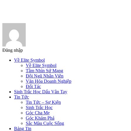
Đăng nhập
Về Elite Symbol
Về Elite Symbol
Tầm Nhìn Sứ Mạng
Đội Ngũ Nhân Viên
Văn Hóa Doanh Nghiệp
Đối Tác
Sinh Trắc Học Dấu Vân Tay
Tin Tức
Tin Tức – Sự Kiện
Sinh Trắc Học
Góc Cha Mẹ
Góc Khám Phá
Sắc Màu Cuộc Sống
Bảng Tin