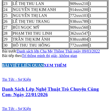
23
LÊ THỊ THU LAN
909xxx210
1
24
NGUYỄN THỊ KIM ANH
914xxx200
1
25
NGUYỄN THỊ LAN
772xxx103
1
26
LÊ THỊ THU TRANG
938xxx789
1
27
BÙI NGỌC MỸ
909xxx560
1
28
PHẠM THI THU LINH
362xxx547
1
29
TRẦN THỊ KIM ÁNH
938xxx804
1
30
HỒ THU THU HỒNG
772xxx000
1
Bài trước
Danh sách lớp Cha Mẹ Thông Thái ngày 09/03/2022
Bài tiếp theo
Trí thông minh thị giác, không gian
BÀI VIẾT LIÊN QUAN
XEM THÊM
Tin Tức - Sự Kiện
Danh Sách Lớp Nghệ Thuật Trò Chuyện Cùng
Con- Ngày 22/01/2026
Tin Tức - Sự Kiện