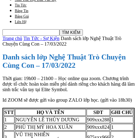
Tin Tức
Bảng Tin
Bảng Giá
Liên Hệ
Trang chủ
Tin Tức - Sự Kiện
Danh sách lớp Nghệ Thuật Trò
Chuyện Cùng Con – 17/03/2022
Danh sách lớp Nghệ Thuật Trò Chuyện
Cùng Con – 17/03/2022
Thời gian: 19h00 – 21h00 –
Học online qua zoom. Chương trình
được tổ chức hoàn toàn miễn phí dành riêng cho khách hàng đã làm
sinh trắc vân tay tại Elite Symbol.
Id ZOOM sẽ được gửi vào group ZALO lớp học. (gửi vào 18h30)
STT
HỌ VÀ TÊN
SĐT
GHI CHÚ
1
NGUYỄN LÊ THÙY DƯƠNG
909xxx288
1
2
PHÙ THỊ MỸ HOA XUÂN
909xxx824
1
VŨ THỊ NHIÊN
3
975xxx966
2