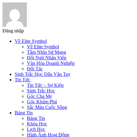
Đăng nhập
Về Elite Symbol
Về Elite Symbol
Tầm Nhìn Sứ Mạng
Đội Ngũ Nhân Viên
Văn Hóa Doanh Nghiệp
Đối Tác
Sinh Trắc Học Dấu Vân Tay
Tin Tức
Tin Tức – Sự Kiện
Sinh Trắc Học
Góc Cha Mẹ
Góc Khám Phá
Sắc Màu Cuộc Sống
Bảng Tin
Bảng Tin
Khóa Học
Lịch Học
Hình Ảnh Hoạt Động