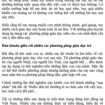
học tài năng khác nhau tuy nhiên trong những bài học đó bố mẹ
thường không mấy quan tâm đến việc con có thích hay không. Có
nhiều trường hợp bố mẹ thúc ép trẻ học quá sớm, học quá nhiều
khiến con hoảng sợ và không con hứng thú với những bài học sau
này nữa.
Hiểu rằng bố mẹ mong muốn con mình thông minh, giỏi giang, tuy
nhiên cách giáo dục này hoàn toàn là sai lầm. Với những phụ huynh
đang áp dụng các phương pháp giáo dục sớm cho con nhất định cần
chú ý đến điều này.
Băn khoăn giữa rất nhiều các phương pháp giáo dục trẻ
Bắt đầu từ khi sinh con ra, nhiều mẹ đã chuẩn bị tìm hiểu về các
phương pháp giáo dục cho con sau này. Từ phương pháp giáo dục
trẻ của người Nhật, của người Do Thái, của người Mỹ… đều được
mẹ áp dụng và thử nghiệm trên những đứa con của mình. Mặc dù
có thể thử nhiều phương pháp nhưng không phải cha mẹ nào cũng
may mắn tìm ra phương pháp đúng đắn, phù hợp với con.
Chính những lần thử nghiệm này khiến con trở thành những “nạn
nhân” bất đắc dĩ. Nhiều đứa trẻ thường tỏ ra chán nản với việc học,
học một cách đối phó…
Tất cả những điều này đang là một thực trạng đáng báo động tại
Việt Nam. Nhiều cha mẹ không thực sự hiểu đúng, hiểu đủ về