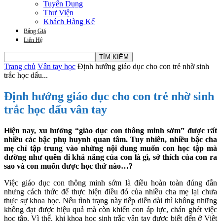
Tuyển Dụng
Thư Viện
Khách Hàng Kể
Bảng Giá
Liên Hệ
Trang chủ
Vân tay học
Định hướng giáo dục cho con trẻ nhờ sinh
trắc học dấu...
Định hướng giáo dục cho con trẻ nhờ sinh
trắc học dấu vân tay
Hiện nay, xu hướng “giáo dục con thông minh sớm” được rất
nhiều các bậc phụ huynh quan tâm. Tuy nhiên, nhiều bậc cha
mẹ chỉ tập trung vào những nội dung muốn con học tập mà
dường như quên đi khả năng của con là gì, sở thích của con ra
sao và con muốn được học thứ nào…?
Việc giáo dục con thông minh sớm là điều hoàn toàn đúng đắn
nhưng cách thức để thực hiện điều đó của nhiều cha mẹ lại chưa
thực sự khoa học. Nếu tình trạng này tiếp diễn dài thì không những
không đạt được hiệu quả mà còn khiến con áp lực, chán ghét việc
học tập. Vì thế, khi khoa học sinh trắc vân tay được biết đến ở Việt