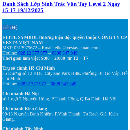
Danh Sách Lớp Sinh Trắc Vân Tay Level 2 Ngày
15-17-19/12/2025
Liên Hệ
ELITE SYMBOL thương hiệu độc quyền thuộc CÔNG TY CP
VESTA VIỆT NAM
MST: 0313979672 – Email: elite@vestavietnam.com
Hotline:
028 22 377 977
–
0898 347 349
Thời gian làm việc: 9:00 – 20:00 từ T2 – T7
Trụ sở chính Hồ Chí Minh
85 Đường số 12 KDC Cityland Park Hills, Phường 10, Gò Vấp, Hồ
Chí Minh
Hotline:
02822 377 977
–
0898 347 349
Chi nhánh Hà Nội
số 1 ngõ 7 Nguyên Hồng, P.Thành Công, Q.Ba Đình, Hà Nội.
Chi nhánh Kiên Giang
98/13 Nguyễn Bỉnh Khiêm, P.Vĩnh Thanh, Tp Rạch Giá, Kiên
Giang.
Chi nhánh Tây Ninh