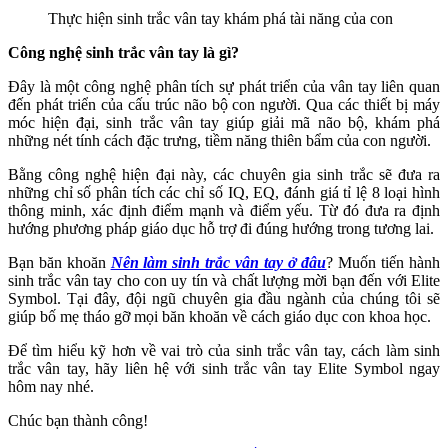
Thực hiện sinh trắc vân tay khám phá tài năng của con
Công nghệ sinh trắc vân tay là gì?
Đây là một công nghệ phân tích sự phát triển của vân tay liên quan
đến phát triển của cấu trúc não bộ con người. Qua các thiết bị máy
móc hiện đại, sinh trắc vân tay giúp giải mã não bộ, khám phá
những nét tính cách đặc trưng, tiềm năng thiên bẩm của con người.
Bằng công nghệ hiện đại này, các chuyên gia sinh trắc sẽ đưa ra
những chỉ số phân tích các chỉ số IQ, EQ, đánh giá tỉ lệ 8 loại hình
thông minh, xác định điểm mạnh và điểm yếu. Từ đó đưa ra định
hướng phương pháp giáo dục hỗ trợ đi đúng hướng trong tương lai.
Bạn băn khoăn
Nên làm sinh trắc vân tay ở đâu
? Muốn tiến hành
sinh trắc vân tay cho con uy tín và chất lượng mời bạn đến với Elite
Symbol. Tại đây, đội ngũ chuyên gia đầu ngành của chúng tôi sẽ
giúp bố mẹ tháo gỡ mọi băn khoăn về cách giáo dục con khoa học.
Để tìm hiểu kỹ hơn về vai trò của sinh trắc vân tay, cách làm sinh
trắc vân tay, hãy liên hệ với sinh trắc vân tay Elite Symbol ngay
hôm nay nhé.
Chúc bạn thành công!