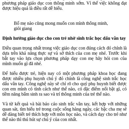
phương pháp giáo dục con thông minh sớm. Vì thế việc không đạt
được hiệu quả là điều rất dễ hiểu.
Bố mẹ nào cũng mong muốn con mình thông minh,
giỏi giang
Định hướng giáo dục cho con trẻ nhờ sinh trắc học dấu vân tay
Điều quan trọng nhất trong việc giáo dục con đúng cách đó chính là
dựa trên khả năng thực sự và sở thích của con mẹ nhé. Trước khi
bắt tay vào lựa chọn phương pháp dạy con mẹ hãy hỏi con của
mình muốn gì đã nhé.
Để hiểu được trẻ, hiện nay có một phương pháp khoa học đang
được nhiều phụ huynh chú ý đó chính là công nghệ sinh trắc học
dấu vân tay. Công nghệ này sẽ chỉ rõ cho quý phụ huynh biết được
con em mình có tính cách như thế nào, có đặc điểm nổi bật gì, có
tiềm năng bẩm sinh ra sao và trí thông minh của trẻ thế nào.
Và từ kết quả và bài báo cáo sinh trắc vân tay, kết hợp với những
quan sát, tìm hiểu trẻ trong cuộc sống hàng ngày, các bậc cha mẹ sẽ
dễ dàng biết trẻ thích hợp với môn học nào, và cách dạy cho trẻ như
thế nào thì thú hút sự chú ý của con nhất.