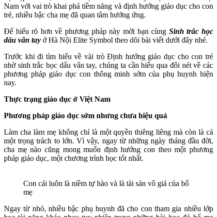
Nam với vai trò khai phá tiềm năng và định hướng giáo dục cho con
trẻ, nhiều bậc cha mẹ đã quan tâm hưởng ứng.
Để hiểu rõ hơn về phương pháp này mời bạn cùng
Sinh trắc học
dấu vân tay
ở Hà Nội
Elite Symbol theo dõi bài viết dưới đây nhé.
Trước khi đi tìm hiểu về vài trò Định hướng giáo dục cho con trẻ
nhờ sinh trắc học dấu vân tay, chúng ta cần hiểu qua đôi nét về các
phương pháp giáo dục con thông minh sớm của phụ huynh hiện
nay.
Thực trạng giáo dục ở Việt Nam
Phương pháp giáo dục sớm nhưng chưa hiệu quả
Làm cha làm mẹ không chỉ là một quyền thiêng liêng mà còn là cả
một trọng trách to lớn. Vì vậy, ngay từ những ngày tháng đầu đời,
cha mẹ nào cũng mong muốn định hướng con theo một phương
pháp giáo dục, một chương trình học tốt nhất.
Con cái luôn là niềm tự hào và là tài sản vô giá của bố
mẹ
Ngay từ nhỏ, nhiều bậc phụ huynh đã cho con tham gia nhiều lớp