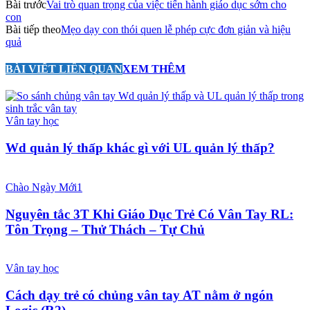
Bài trước
Vai trò quan trọng của việc tiến hành giáo dục sớm cho
con
Bài tiếp theo
Mẹo dạy con thói quen lễ phép cực đơn giản và hiệu
quả
BÀI VIẾT LIÊN QUAN
XEM THÊM
Vân tay học
Wd quản lý thấp khác gì với UL quản lý thấp?
Chào Ngày Mới1
Nguyên tắc 3T Khi Giáo Dục Trẻ Có Vân Tay RL:
Tôn Trọng – Thử Thách – Tự Chủ
Vân tay học
Cách dạy trẻ có chủng vân tay AT nằm ở ngón