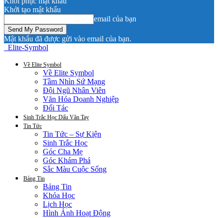
Khôi phục mật khẩu
Khởi tạo mật khẩu
email của bạn
Mật khẩu đã được gửi vào email của bạn.
Elite-Symbol
Về Elite Symbol
Về Elite Symbol
Tầm Nhìn Sứ Mạng
Đội Ngũ Nhân Viên
Văn Hóa Doanh Nghiệp
Đối Tác
Sinh Trắc Học Dấu Vân Tay
Tin Tức
Tin Tức – Sự Kiện
Sinh Trắc Học
Góc Cha Mẹ
Góc Khám Phá
Sắc Màu Cuộc Sống
Bảng Tin
Bảng Tin
Khóa Học
Lịch Học
Hình Ảnh Hoạt Động