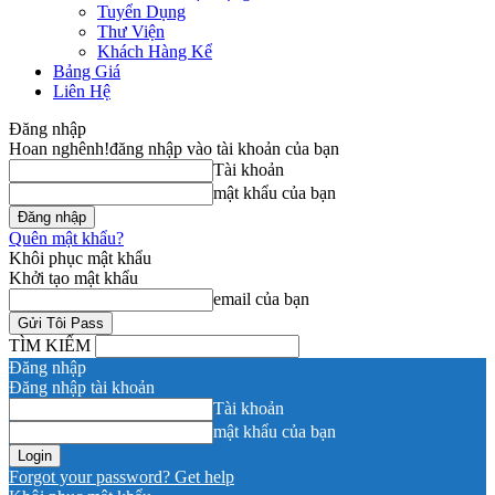
Tuyển Dụng
Thư Viện
Khách Hàng Kể
Bảng Giá
Liên Hệ
Đăng nhập
Hoan nghênh!
đăng nhập vào tài khoản của bạn
Tài khoản
mật khẩu của bạn
Quên mật khẩu?
Khôi phục mật khẩu
Khởi tạo mật khẩu
email của bạn
TÌM KIẾM
Đăng nhập
Đăng nhập tài khoản
Tài khoản
mật khẩu của bạn
Forgot your password? Get help