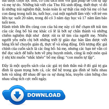
bài được chọn lọc hơn, có chủ đích hơn với giải pháp để con tự lập
và mẹ tự do. Những bài viết của Thu Hà sinh động, thiết thực vì đó
là những trải nghiệm thật, hoàn toàn là sự thật của một bà mẹ có hai
con đang trong tuổi ăn, tuổi học, cuả một ngưuời làm việc với trẻ em
liên tục suốt 20 năm, trong đó có 3 năm dạy học và 17 năm làm báo
tuổi teen.
Hành trình lớn lên cùng con của bà mẹ này có thể chạm tới trái tim
của các ông bố bà mẹ khác có lẽ là bởi sự chân thành và những
chiêm nghiệm thật như được rút ra từ tim của người mẹ. Nhiều
người yêu mến chị bởi những triết lý giáo dục hàn lâm được viết
bằng lối kể chuyện giản dị, thực tế và sống động. Đối tượng độc giả
chính của cuốn sách là các ông bố- bà mẹ, nhưng các bạn trẻ vẫn có
thể đọc sách để hiểu hơn về phụ huynh mình, cũng là một món quà
ý nhị khi muốn “nhắc khéo” bố mẹ rằng: “con muốn tự lập”.
Đây là một quyển sách của các giá trị tình thân mà ở đó giá trị gia
đình là quan trọng hơn cả, các thế hệ trong gia đình sẽ hiểu nhau
hơn và nâng đỡ nhau để tạo ra sự dung hòa, truyền cảm hứng cho
nhau sống tích cực mỗi ngày.