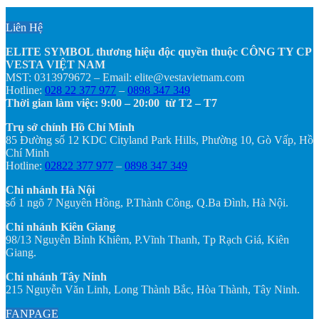
Liên Hệ
ELITE SYMBOL thương hiệu độc quyền thuộc CÔNG TY CP
VESTA VIỆT NAM
MST: 0313979672 – Email: elite@vestavietnam.com
Hotline:
028 22 377 977
–
0898 347 349
Thời gian làm việc: 9:00 – 20:00 từ T2 – T7
Trụ sở chính Hồ Chí Minh
85 Đường số 12 KDC Cityland Park Hills, Phường 10, Gò Vấp, Hồ
Chí Minh
Hotline:
02822 377 977
–
0898 347 349
Chi nhánh Hà Nội
số 1 ngõ 7 Nguyên Hồng, P.Thành Công, Q.Ba Đình, Hà Nội.
Chi nhánh Kiên Giang
98/13 Nguyễn Bỉnh Khiêm, P.Vĩnh Thanh, Tp Rạch Giá, Kiên
Giang.
Chi nhánh Tây Ninh
215 Nguyễn Văn Linh, Long Thành Bắc, Hòa Thành, Tây Ninh.
FANPAGE