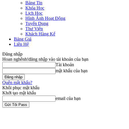
Bảng Tin
Khóa Học
Lịch Học
Hình Ảnh Hoạt Động
Tuyển Dụng
Thư Viện
Khách Hàng Kể
Bảng Giá
Liên Hệ
Đăng nhập
Hoan nghênh!
đăng nhập vào tài khoản của bạn
Tài khoản
mật khẩu của bạn
Quên mật khẩu?
Khôi phục mật khẩu
Khởi tạo mật khẩu
email của bạn