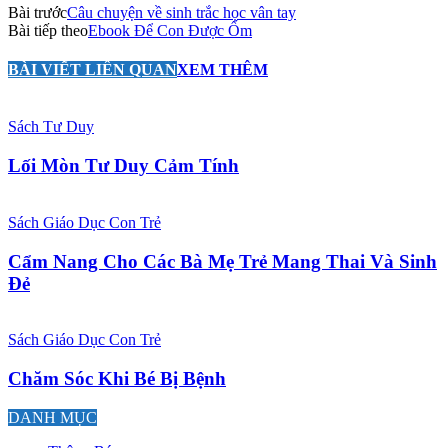
Bài trước
Câu chuyện về sinh trắc học vân tay
Bài tiếp theo
Ebook Để Con Được Ốm
BÀI VIẾT LIÊN QUAN
XEM THÊM
Sách Tư Duy
Lối Mòn Tư Duy Cảm Tính
Sách Giáo Dục Con Trẻ
Cẩm Nang Cho Các Bà Mẹ Trẻ Mang Thai Và Sinh
Đẻ
Sách Giáo Dục Con Trẻ
Chăm Sóc Khi Bé Bị Bệnh
DANH MỤC