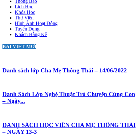
Thông Báo
Lịch Học
Khóa Học
Thư Viện
Hình Ảnh Hoạt Động
Tuyển Dụng
Khách Hàng Kể
BÀI VIẾT MỚI
Danh sách lớp Cha Mẹ Thông Thái – 14/06/2022
Danh Sách Lớp Nghệ Thuật Trò Chuyện Cùng Con
– Ngày...
DANH SÁCH HỌC VIÊN CHA MẸ THÔNG THÁI
– NGÀY 13-3