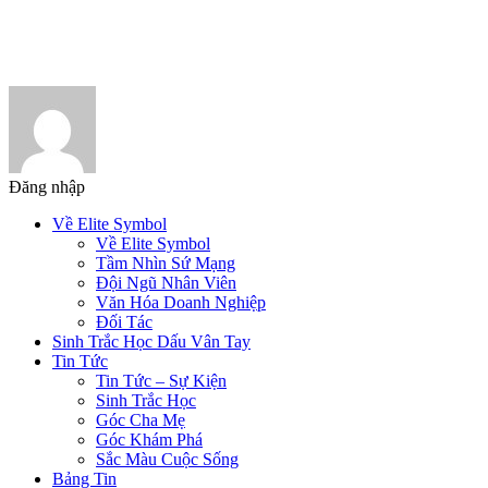
Đăng nhập
Về Elite Symbol
Về Elite Symbol
Tầm Nhìn Sứ Mạng
Đội Ngũ Nhân Viên
Văn Hóa Doanh Nghiệp
Đối Tác
Sinh Trắc Học Dấu Vân Tay
Tin Tức
Tin Tức – Sự Kiện
Sinh Trắc Học
Góc Cha Mẹ
Góc Khám Phá
Sắc Màu Cuộc Sống
Bảng Tin