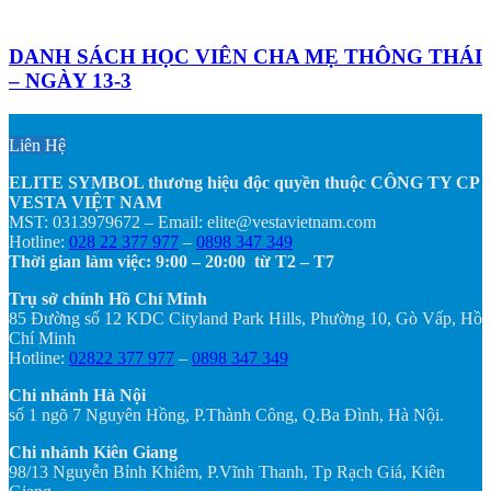
DANH SÁCH HỌC VIÊN CHA MẸ THÔNG THÁI
– NGÀY 13-3
Liên Hệ
ELITE SYMBOL thương hiệu độc quyền thuộc CÔNG TY CP
VESTA VIỆT NAM
MST: 0313979672 – Email: elite@vestavietnam.com
Hotline:
028 22 377 977
–
0898 347 349
Thời gian làm việc: 9:00 – 20:00 từ T2 – T7
Trụ sở chính Hồ Chí Minh
85 Đường số 12 KDC Cityland Park Hills, Phường 10, Gò Vấp, Hồ
Chí Minh
Hotline:
02822 377 977
–
0898 347 349
Chi nhánh Hà Nội
số 1 ngõ 7 Nguyên Hồng, P.Thành Công, Q.Ba Đình, Hà Nội.
Chi nhánh Kiên Giang
98/13 Nguyễn Bỉnh Khiêm, P.Vĩnh Thanh, Tp Rạch Giá, Kiên