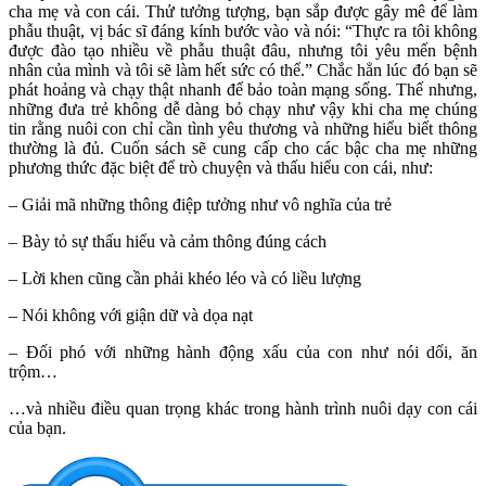
cha mẹ và con cái. Thử tưởng tượng, bạn sắp được gây mê để làm
phẫu thuật, vị bác sĩ đáng kính bước vào và nói: “Thực ra tôi không
được đào tạo nhiều về phẫu thuật đâu, nhưng tôi yêu mến bệnh
nhân của mình và tôi sẽ làm hết sức có thể.” Chắc hẳn lúc đó bạn sẽ
phát hoảng và chạy thật nhanh để bảo toàn mạng sống. Thế nhưng,
những đưa trẻ không dễ dàng bỏ chạy như vậy khi cha mẹ chúng
tin rằng nuôi con chỉ cần tình yêu thương và những hiểu biết thông
thường là đủ. Cuốn sách sẽ cung cấp cho các bậc cha mẹ những
phương thức đặc biệt để trò chuyện và thấu hiểu con cái, như:
– Giải mã những thông điệp tưởng như vô nghĩa của trẻ
– Bày tỏ sự thấu hiểu và cảm thông đúng cách
– Lời khen cũng cần phải khéo léo và có liều lượng
– Nói không với giận dữ và dọa nạt
– Đối phó với những hành động xấu của con như nói dối, ăn
trộm…
…và nhiều điều quan trọng khác trong hành trình nuôi dạy con cái
của bạn.