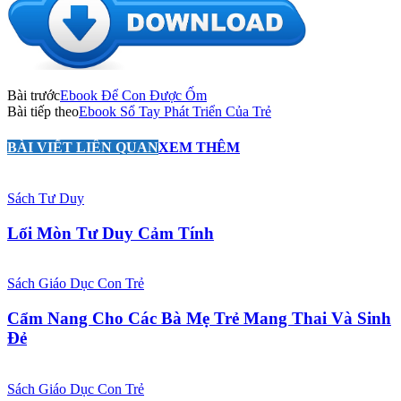
Bài trước
Ebook Để Con Được Ốm
Bài tiếp theo
Ebook Sổ Tay Phát Triển Của Trẻ
BÀI VIẾT LIÊN QUAN
XEM THÊM
Sách Tư Duy
Lối Mòn Tư Duy Cảm Tính
Sách Giáo Dục Con Trẻ
Cẩm Nang Cho Các Bà Mẹ Trẻ Mang Thai Và Sinh
Đẻ
Sách Giáo Dục Con Trẻ