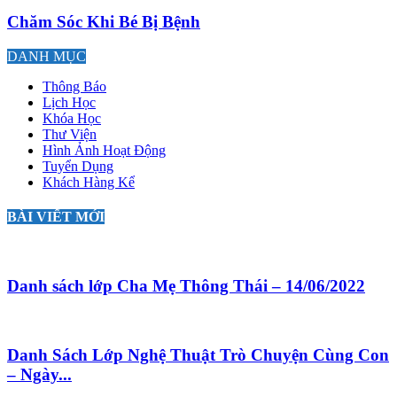
Chăm Sóc Khi Bé Bị Bệnh
DANH MỤC
Thông Báo
Lịch Học
Khóa Học
Thư Viện
Hình Ảnh Hoạt Động
Tuyển Dụng
Khách Hàng Kể
BÀI VIẾT MỚI
Danh sách lớp Cha Mẹ Thông Thái – 14/06/2022
Danh Sách Lớp Nghệ Thuật Trò Chuyện Cùng Con
– Ngày...