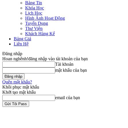
Bảng Tin
Khóa Học
Lịch Học
Hình Ảnh Hoạt Động
Tuyển Dụng
Thư Viện
Khách Hàng Kể
Bảng Giá
Liên Hệ
Đăng nhập
Hoan nghênh!
đăng nhập vào tài khoản của bạn
Tài khoản
mật khẩu của bạn
Quên mật khẩu?
Khôi phục mật khẩu
Khởi tạo mật khẩu
email của bạn