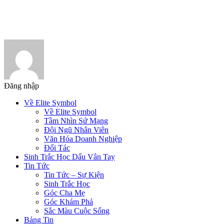
Đăng nhập
Về Elite Symbol
Về Elite Symbol
Tầm Nhìn Sứ Mạng
Đội Ngũ Nhân Viên
Văn Hóa Doanh Nghiệp
Đối Tác
Sinh Trắc Học Dấu Vân Tay
Tin Tức
Tin Tức – Sự Kiện
Sinh Trắc Học
Góc Cha Mẹ
Góc Khám Phá
Sắc Màu Cuộc Sống
Bảng Tin