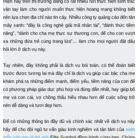
Hiện nay trên thị trường đang có rất nhiều nơi thực hiện sinh trắc
vân tay làm cho người muốn thực hiện hoang mang không biết
nên lựa chọn địa chỉ nào tin cậy. Nhiều công ty quảng cáo đến tận
mây xanh: “đây là công nghệ giải mã nhân tài”, “đánh thức tiềm
năng”, “dành cho cha mẹ thực sự thương con, để cho con vượt
xa những đứa trẻ cùng trang lứa”… làm cho mọi người đặt dấu
hỏi lớn ở dịch vụ này.
Tuy nhiên, đây không phải là dịch vụ bói toán, có thể đoán biết
trước được tương lai mà đây chỉ là dịch vụ giúp các bậc cha mẹ
khám phá ra những điểm mạnh, điểm yếu, tiềm năng của con để
có phương pháp giáo dục phù hợp và đúng đắn nhất, hay giúp bố
mẹ và con cái, vợ chồng thấu hiểu nhau hơn để cuộc sống trở
nên dễ dàng và tươi đẹp hơn.
Để có những thông tin đầy đủ và chính xác nhất về dịch vụ này
hãy để cho đội ngũ tư vấn giàu kinh nghiệm và tận tâm của
sinh
trắc vân tay ở hà nội
Elite Symbol đồng hành cùng bạn. Chúng