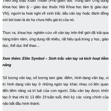
Theo ông Đậu Xuân Thoan (Phó giám đốc Trung tâm Ứng dụng
khoa học tâm lý – giáo dục thuộc Hội Khoa học tâm lý giáo dục
VN), người ta hoài nghi về sinh trắc dấu vân tay hoặc đánh đồng
với bói toán là do họ chưa hiểu giá trị của nó.
Thực ra, khoa học nghiên cứu về vân tay trên thế giới đã trải qua
hàng trăm năm, ứng dụng rất nhiều, rất hiệu quả trong y học, giáo
dục, thể dục thể thao…
Xem thêm: Elite Symbol – Sinh trắc vân tay và kích hoạt tiềm
năng
Số lượng vân tay, số lượng tam giác điểm, hình dạng vân tay, vị
trí hình dạng vân tay ở những ngón tay khác nhau có liên quan
đến tiềm năng và trí tuệ của con người. Dấu vân tay được khởi
tạo ở thai nhi từ 13 đến 19 tuần tuổi, thời kỳ các vùng chính của
não bắt đầu hình thành.