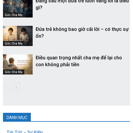
Đằng sau một đứa trẻ luôn vâng lời là điều
gì?
Góc Cha Mẹ
Đứa trẻ không bao giờ cãi lời – có thực sự
ổn?
Góc Cha Mẹ
Điều quan trọng nhất cha mẹ để lại cho
con không phải tiền
Góc Cha Mẹ
DANH MỤC
Tin Tức – Sự Kiện