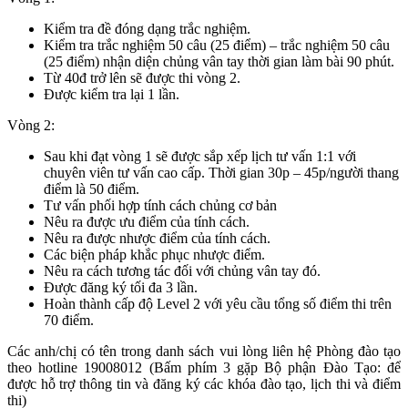
Kiểm tra đề đóng dạng trắc nghiệm.
Kiểm tra trắc nghiệm 50 câu (25 điểm) – trắc nghiệm 50 câu
(25 điểm) nhận diện chủng vân tay thời gian làm bài 90 phút.
Từ 40đ trở lên sẽ được thi vòng 2.
Được kiểm tra lại 1 lần.
Vòng 2:
Sau khi đạt vòng 1 sẽ được sắp xếp lịch tư vấn 1:1 với
chuyên viên tư vấn cao cấp. Thời gian 30p – 45p/người thang
điểm là 50 điểm.
Tư vấn phối hợp tính cách chủng cơ bản
Nêu ra được ưu điểm của tính cách.
Nêu ra được nhược điểm của tính cách.
Các biện pháp khắc phục nhược điểm.
Nêu ra cách tương tác đối với chủng vân tay đó.
Được đăng ký tối đa 3 lần.
Hoàn thành cấp độ Level 2 với yêu cầu tổng số điểm thi trên
70 điểm.
Các anh/chị có tên trong danh sách vui lòng liên hệ Phòng đào tạo
theo hotline 19008012 (Bấm phím 3 gặp Bộ phận Đào Tạo: để
được hỗ trợ thông tin và đăng ký các khóa đào tạo, lịch thi và điểm
thi)