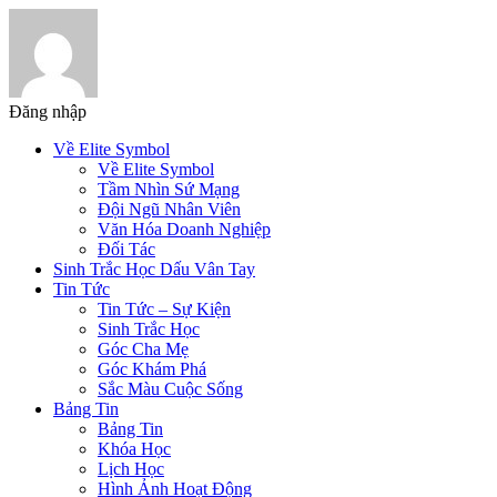
Đăng nhập
Về Elite Symbol
Về Elite Symbol
Tầm Nhìn Sứ Mạng
Đội Ngũ Nhân Viên
Văn Hóa Doanh Nghiệp
Đối Tác
Sinh Trắc Học Dấu Vân Tay
Tin Tức
Tin Tức – Sự Kiện
Sinh Trắc Học
Góc Cha Mẹ
Góc Khám Phá
Sắc Màu Cuộc Sống
Bảng Tin
Bảng Tin
Khóa Học
Lịch Học
Hình Ảnh Hoạt Động