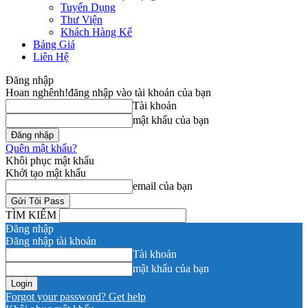
Tuyển Dụng
Thư Viện
Khách Hàng Kể
Bảng Giá
Liên Hệ
Đăng nhập
Hoan nghênh!
đăng nhập vào tài khoản của bạn
Tài khoản
mật khẩu của bạn
Quên mật khẩu?
Khôi phục mật khẩu
Khởi tạo mật khẩu
email của bạn
TÌM KIẾM
Đăng nhập
Đăng nhập tài khoản
Tài khoản
mật khẩu của bạn
Forgot your password? Get help