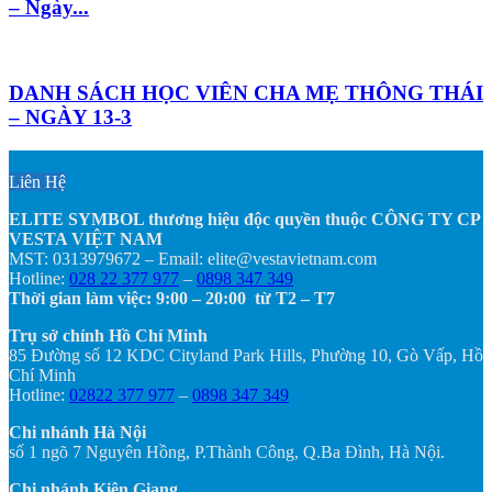
– Ngày...
DANH SÁCH HỌC VIÊN CHA MẸ THÔNG THÁI
– NGÀY 13-3
Liên Hệ
ELITE SYMBOL thương hiệu độc quyền thuộc CÔNG TY CP
VESTA VIỆT NAM
MST: 0313979672 – Email: elite@vestavietnam.com
Hotline:
028 22 377 977
–
0898 347 349
Thời gian làm việc: 9:00 – 20:00 từ T2 – T7
Trụ sở chính Hồ Chí Minh
85 Đường số 12 KDC Cityland Park Hills, Phường 10, Gò Vấp, Hồ
Chí Minh
Hotline:
02822 377 977
–
0898 347 349
Chi nhánh Hà Nội
số 1 ngõ 7 Nguyên Hồng, P.Thành Công, Q.Ba Đình, Hà Nội.
Chi nhánh Kiên Giang