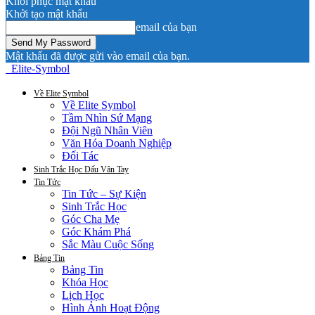
Khôi phục mật khẩu
Khởi tạo mật khẩu
email của bạn
Mật khẩu đã được gửi vào email của bạn.
Elite-Symbol
Về Elite Symbol
Về Elite Symbol
Tầm Nhìn Sứ Mạng
Đội Ngũ Nhân Viên
Văn Hóa Doanh Nghiệp
Đối Tác
Sinh Trắc Học Dấu Vân Tay
Tin Tức
Tin Tức – Sự Kiện
Sinh Trắc Học
Góc Cha Mẹ
Góc Khám Phá
Sắc Màu Cuộc Sống
Bảng Tin
Bảng Tin
Khóa Học
Lịch Học
Hình Ảnh Hoạt Động