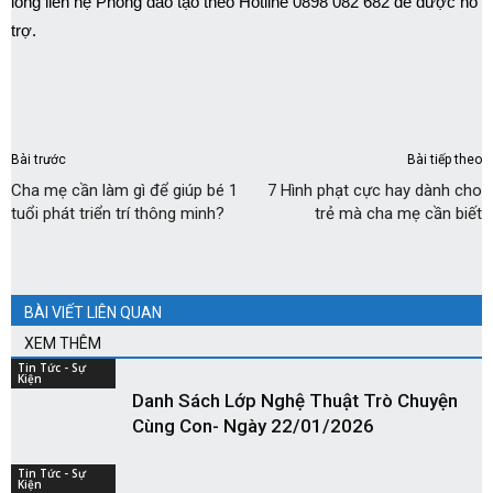
lòng liên hệ Phòng đào tạo theo Hotline 0898 082 682 để được hỗ
trợ.
Bài trước
Bài tiếp theo
Cha mẹ cần làm gì để giúp bé 1
7 Hình phạt cực hay dành cho
tuổi phát triển trí thông minh?
trẻ mà cha mẹ cần biết
BÀI VIẾT LIÊN QUAN
XEM THÊM
Tin Tức - Sự
Kiện
Danh Sách Lớp Nghệ Thuật Trò Chuyện
Cùng Con- Ngày 22/01/2026
Tin Tức - Sự
Kiện