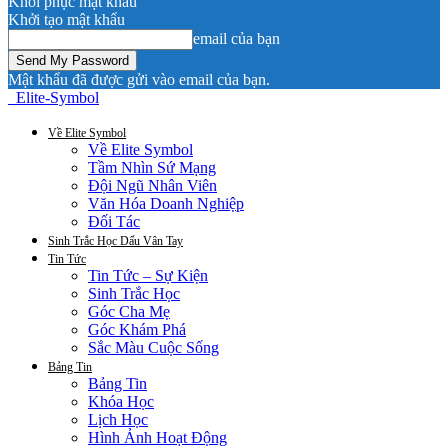
Khôi phục mật khẩu
Khởi tạo mật khẩu
email của bạn
Mật khẩu đã được gửi vào email của bạn.
Elite-Symbol
Về Elite Symbol
Về Elite Symbol
Tầm Nhìn Sứ Mạng
Đội Ngũ Nhân Viên
Văn Hóa Doanh Nghiệp
Đối Tác
Sinh Trắc Học Dấu Vân Tay
Tin Tức
Tin Tức – Sự Kiện
Sinh Trắc Học
Góc Cha Mẹ
Góc Khám Phá
Sắc Màu Cuộc Sống
Bảng Tin
Bảng Tin
Khóa Học
Lịch Học
Hình Ảnh Hoạt Động