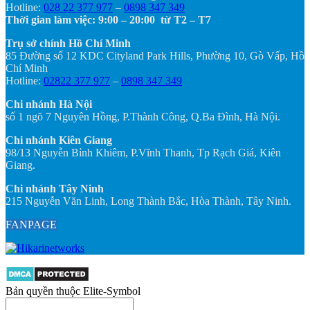
Hotline:
028 22 377 977
–
0898 347 349
Thời gian làm việc: 9:00 – 20:00 từ T2 – T7
Trụ sở chính Hồ Chí Minh
85 Đường số 12 KDC Cityland Park Hills, Phường 10, Gò Vấp, Hồ
Chí Minh
Hotline:
02822 377 977
–
0898 347 349
Chi nhánh Hà Nội
số 1 ngõ 7 Nguyên Hồng, P.Thành Công, Q.Ba Đình, Hà Nội.
Chi nhánh Kiên Giang
98/13 Nguyễn Bỉnh Khiêm, P.Vĩnh Thanh, Tp Rạch Giá, Kiên
Giang.
Chi nhánh Tây Ninh
215 Nguyễn Văn Linh, Long Thành Bắc, Hòa Thành, Tây Ninh.
FANPAGE
Bản quyền thuộc Elite-Symbol