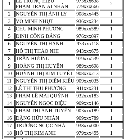
LÊ TRUNG HIẾU
973xxx638
1
2
PHẠM TRẦN ÁI NHÂN
779xxx666
2
NGUYỄN THỊ ÁNH LY
908xxx445
1
3
VÕ MINH NHỰT
936xxx234
1
4
CHU MINH PHƯƠNG
989xxx589
1
5
ĐINH CÔNG ĐẢNG
976xxx097
1
6
NGUYỄN THỊ HẠNH
933xxx118
1
7
HỒ THỊ THẢO NHI
943xxx675
1
8
TRẦN HƯƠNG
979xxx539
1
9
HOÀNG THỊ HUYỀN
989xxx698
1
10
HUỲNH THỊ KIM TUYẾT
908xxx213
1
11
NGUYỄN THỊ DIỄM KIỀU
909xxx035
1
12
LÊ THỊ THU PHƯƠNG
911xxx231
1
13
PHẠM LÊ MAI QUỲNH
932xxx183
1
14
NGUYỄN NGỌC DIỆU
909xxx146
1
15
PHẠM THỊ ÁNH TUYỀN
903xxx189
1
16
ĐẶNG HỮU NHÂN
909xxx789
1
17
TRƯƠNG NGỌC NHÃ
938xxx000
1
18
HỒ THỊ KIM ANH
979xxx455
1