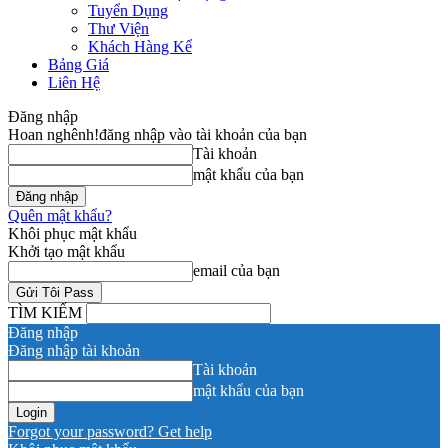
Tuyển Dụng
Thư Viện
Khách Hàng Kể
Bảng Giá
Liên Hệ
Đăng nhập
Hoan nghênh!
đăng nhập vào tài khoản của bạn
Tài khoản
mật khẩu của bạn
Quên mật khẩu?
Khôi phục mật khẩu
Khởi tạo mật khẩu
email của bạn
TÌM KIẾM
Đăng nhập
Đăng nhập tài khoản
Tài khoản
mật khẩu của bạn
Forgot your password? Get help