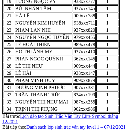
19
LƯƠNG NGỌC VY
938xxx777
1
20
BÙI NHÂN TÂM
937xxx145
1
21
HÀ LỆ
909xxx788
1
22
NGUYỄN KIM HUYỀN
938xxx711
1
23
PHẠM LAN NHI
937xxx820
1
24
NGUYỄN NGỌC TUYỀN
979xxx455
1
25
LÊ HOÀI THIÊN
989xxx478
1
26
HỒ THỊ ÁNH MY
937xxx410
1
27
PHAN NGỌC QUỲNH
362xxx145
1
28
LÊ THỊ NHƯ
909xxx444
1
29
LÊ HẢI
938xxx147
1
30
PHẠM MINH DUY
909xxx879
1
31
DƯƠNG MINH PHƯỚC
907xxx381
1
32
TRẦN THANH TRÚC
834xxx199
1
33
NGUYỄN THỊ NHƯ MAI
987xxx255
1
34
TRỊNH THỊ PHỤNG
902xxx986
1
Bài trước
Lịch đào tạo Sinh Trắc Vân Tay Elite Symbol tháng
12/2021
Bài tiếp theo
Danh sách lớp sinh trắc vân tay level 1 – 07/12/2021