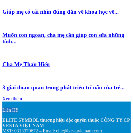
Giúp mẹ có cái nhìn đúng đắn về khoa học về...
Muốn con ngoan, cha mẹ cần giúp con sửa những
tính...
Cha Mẹ Thấu Hiểu
3 giai đoạn quan trọng phát triển trí não của trẻ...
Xem thêm
Liên Hệ
ELITE SYMBOL thương hiệu độc quyền thuộc CÔNG TY CP
VESTA VIỆT NAM
MST: 0313979672 – Email: elite@vestavietnam.com