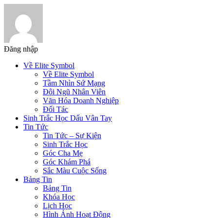
Đăng nhập
Về Elite Symbol
Về Elite Symbol
Tầm Nhìn Sứ Mạng
Đội Ngũ Nhân Viên
Văn Hóa Doanh Nghiệp
Đối Tác
Sinh Trắc Học Dấu Vân Tay
Tin Tức
Tin Tức – Sự Kiện
Sinh Trắc Học
Góc Cha Mẹ
Góc Khám Phá
Sắc Màu Cuộc Sống
Bảng Tin
Bảng Tin
Khóa Học
Lịch Học
Hình Ảnh Hoạt Động