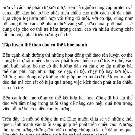
Sữa và các chế phẩm từ sữa được xem là nguồn cung cấp protein và
canxi dồi dào hỗ trợ bé phát triển chiều cao một cách tối đa nhất.
Lựa chọn loại sữa phù hợp với từng độ tuổi, với cơ địa, cũng như
bổ sung thêm các chế phẩm như: váng sữa, sữa chua, phô mai… sẽ
cung cấp cho cơ thể trẻ hàm lượng canxi cao và nhiều dưỡng chất
tốt cho việc phát triển xương của bé.
Tập luyện thể thao cho cơ thể khỏe mạnh
Bên cạnh dinh dưỡng thì những hoạt động thể thao rèn luyện cơ thể
cũng hỗ trợ rất nhiều cho việc phát triển chiều cao ở trẻ. Vì thế, vào
mỗi buổi sáng, bố mẹ có thể hướng dẫn và cùng bé tập những bài
thể dục phù hợp như: đạp xe đạp, đi bộ, chạy bộ hay bơi lội…
Những hoạt động này không chỉ giúp bé có một cơ thể khỏe mạnh,
dẻo dai mà còn rất có hiệu quả trong việc kích thích phát triển chiều
cao của trẻ.
Bên cạnh đó, mẹ cũng có thể kết hợp hai hoạt động đi bộ tập thể
dục với tắm nắng trong buổi sáng để nâng cao hiệu quả hơn trong
việc hỗ trợ bé có chiều cao lý tưởng.
Trên đây là một số thông tin mà Elite muốn chia sẻ về những thói
quen lành mạnh vào buổi sáng giúp trẻ phát triển chiều cao. Những
thói quen tưởng chừng đơn giản nhưng chúng ta lại dễ dàng bỏ qua.