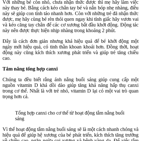
Với những bé còn nhỏ, chưa nhận thức được thì mẹ hãy làm việc
này thay bé. Bằng cách kéo chân tay bé và nắn bóp nhẹ nhàng, điều
này sẽ giúp con tỉnh táo nhanh hơn. Còn với những trẻ đã nhận thức
được, mẹ hãy cùng bé rèn thói quen ngay khi tỉnh giấc hãy vươn vai
và kéo căng tay chân để các cơ xương bắt đầu khởi động. Động tác
này nên được thực hiện nhịp nhàng trong khoảng 2 phút.
Đây là cách đơn giản nhưng khá hiệu quả để bé khởi động một
ngày mới hiệu quả, có tinh thần khoan khoái hơn. Đồng thời, hoạt
động này cũng kích thích xương phát triển và giúp trẻ tăng chiều
cao.
Tắm nắng
tổng hợp canxi
Chúng ta đều biết rằng ánh nắng buổi sáng giúp cung cấp một
nguồn vitamin D khá dồi dào giúp tăng khả năng hấp thụ canxi
trong cơ thể. Nhất là với trẻ nhỏ, vitamin D lại có một vai trò quan
trọng hơn cả.
Tổng hợp canxi cho cơ thể từ hoạt động tắm nắng buổi
sáng
Vì thế hoạt động tắm nắng buổi sáng sẽ là một cách nhanh chóng và
hiệu quả để giúp hệ xương của bé phát triển, kích thích tăng trưởng
về chiều cao, ngăn ngừa coi xương và bệnh vàng da. Để việc tắm