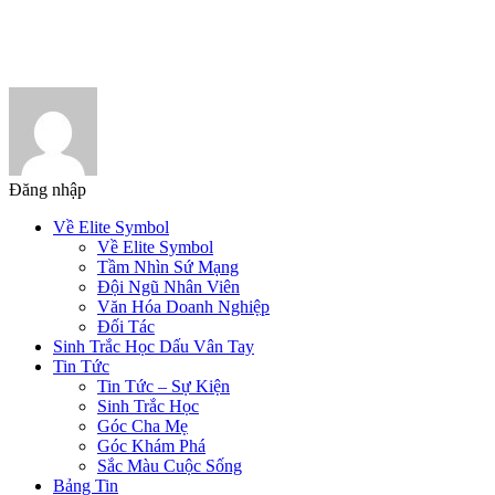
Đăng nhập
Về Elite Symbol
Về Elite Symbol
Tầm Nhìn Sứ Mạng
Đội Ngũ Nhân Viên
Văn Hóa Doanh Nghiệp
Đối Tác
Sinh Trắc Học Dấu Vân Tay
Tin Tức
Tin Tức – Sự Kiện
Sinh Trắc Học
Góc Cha Mẹ
Góc Khám Phá
Sắc Màu Cuộc Sống
Bảng Tin