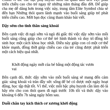
triển chiều cao cho trẻ ngay từ những năm tháng đầu đời. Để giúp
cha mẹ dễ dàng hơn trong việc này, trung tâm Elite Symbol chia sẻ
đến bạn Những thói quen lành mạnh vào buổi sáng giúp trẻ phát
triển chiều cao. Mời bạn đọc cùng tham khảo bài viết.
Dậy sớm
cho tinh thần sảng khoái
Bên cạnh việc đi ngủ sớm và ngủ đủ giấc thì việc dậy sớm vào mỗi
buổi sáng cũng giúp cho cơ thể trẻ hình thành và duy trì đồng hồ
sinh học một cách khoa học nhất. Điều này giúp con có một cơ thể
khỏe mạnh, đồng thời giúp chiều cao của trẻ cũng được phát triển
một cách hiệu quả nhất.
Khởi động ngày mới của bé bằng một động tác vươn
vai
Bên cạnh đó, thức dậy sớm vào mỗi buổi sáng sẽ mang đến cảm
giác sảng khoái và tràn đầy sức sống để bé có được một ngày hoạt
động, học tập thật tốt. Vì thế, việc mỗi bậc phụ huynh cần làm đó là
hãy rèn cho con thói quen đi ngủ trước 10h tối và thức dậy vào
khoảng 6 đến 7h sáng ngày hôm sau.
Duỗi chân tay kích thích cơ xương khởi động