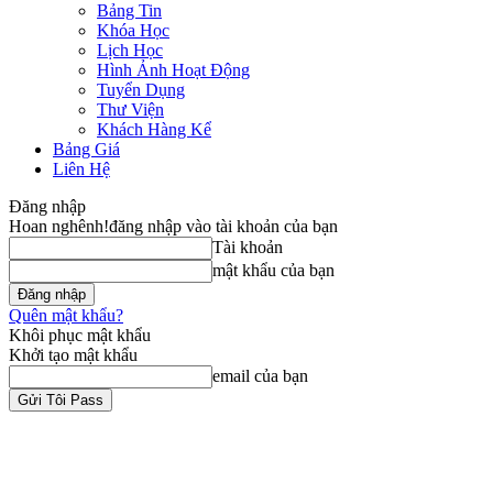
Bảng Tin
Khóa Học
Lịch Học
Hình Ảnh Hoạt Động
Tuyển Dụng
Thư Viện
Khách Hàng Kể
Bảng Giá
Liên Hệ
Đăng nhập
Hoan nghênh!
đăng nhập vào tài khoản của bạn
Tài khoản
mật khẩu của bạn
Quên mật khẩu?
Khôi phục mật khẩu
Khởi tạo mật khẩu
email của bạn