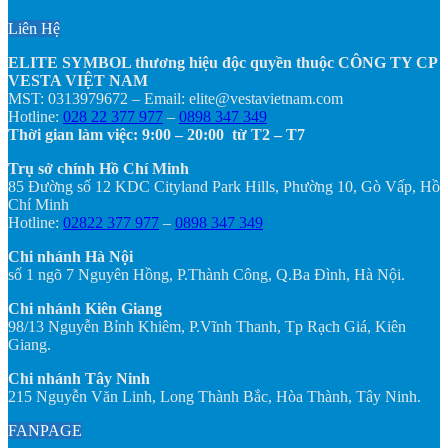
Liên Hệ
ELITE SYMBOL thương hiệu độc quyền thuộc CÔNG TY CP
VESTA VIỆT NAM
MST: 0313979672 – Email: elite@vestavietnam.com
Hotline:
028 22 377 977
–
0898 347 349
Thời gian làm việc: 9:00 – 20:00 từ T2 – T7
Trụ sở chính Hồ Chí Minh
85 Đường số 12 KDC Cityland Park Hills, Phường 10, Gò Vấp, Hồ
Chí Minh
Hotline:
02822 377 977
–
0898 347 349
Chi nhánh Hà Nội
số 1 ngõ 7 Nguyên Hồng, P.Thành Công, Q.Ba Đình, Hà Nội.
Chi nhánh Kiên Giang
98/13 Nguyễn Bỉnh Khiêm, P.Vĩnh Thanh, Tp Rạch Giá, Kiên
Giang.
Chi nhánh Tây Ninh
215 Nguyễn Văn Linh, Long Thành Bắc, Hòa Thành, Tây Ninh.
FANPAGE