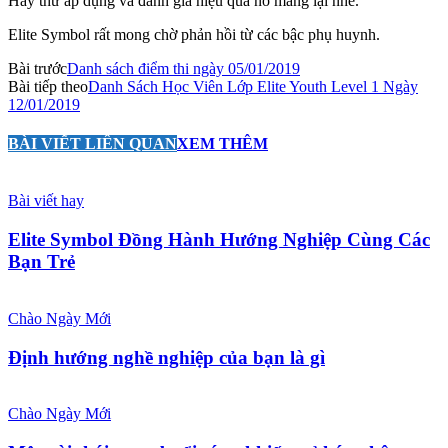
Hãy thử áp dụng và đánh giá hiệu quả nó mang lại nhé.
Elite Symbol rất mong chờ phản hồi từ các bậc phụ huynh.
Bài trước
Danh sách điểm thi ngày 05/01/2019
Bài tiếp theo
Danh Sách Học Viên Lớp Elite Youth Level 1 Ngày
12/01/2019
BÀI VIẾT LIÊN QUAN
XEM THÊM
Bài viết hay
Elite Symbol Đồng Hành Hướng Nghiệp Cùng Các
Bạn Trẻ
Chào Ngày Mới
Định hướng nghề nghiệp của bạn là gì
Chào Ngày Mới