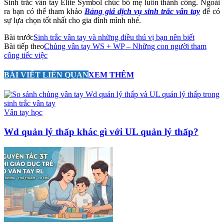
Sinh trắc vân tay Elite Symbol chúc bố mẹ luôn thành công. Ngoài
ra bạn có thể tham khảo
Bảng giá dịch vụ sinh trắc vân tay
để có
sự lựa chọn tốt nhất cho gia đình mình nhé.
Bài trước
Sinh trắc vân tay và những điều thú vị bạn nên biết
Bài tiếp theo
Chủng vân tay WS + WP – Những con người tham
công tiếc việc
BÀI VIẾT LIÊN QUAN
XEM THÊM
Vân tay học
Wd quản lý thấp khác gì với UL quản lý thấp?