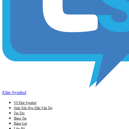
Elite-Symbol
Về Elite Symbol
Sinh Trắc Học Dấu Vân Tay
Tin Tức
Bảng Tin
Bảng Giá
Liên Hệ