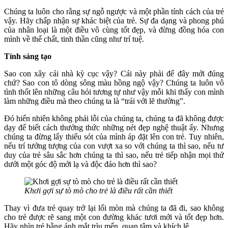
Chúng ta luôn cho rằng sự ngỗ ngược và một phần tính cách của trẻ
vậy. Hãy chấp nhận sự khác biệt của trẻ. Sự đa dạng và phong phú
của nhân loại là một điều vô cùng tốt đẹp, và đừng đồng hóa con
mình về thể chất, tinh thần cũng như trí tuệ.
Tính sáng tạo
Sao con xây cái nhà kỳ cục vậy? Cái này phải để đây mới đúng
chứ? Sao con tô dòng sông màu hồng ngộ vậy? Chúng ta luôn vô
tình thốt lên những câu hỏi tương tự như vậy mỗi khi thấy con mình
làm những điều mà theo chúng ta là “trái với lẽ thường”.
Đó hiển nhiên không phải lỗi của chúng ta, chúng ta đã không được
dạy để biết cách thưởng thức những nét đẹp nghệ thuật ấy. Nhưng
chúng ta đừng lấy thiếu sót của mình áp đặt lên con trẻ. Tuy nhiên,
nếu trí tưởng tượng của con vượt xa so với chúng ta thì sao, nếu tư
duy của trẻ sâu sắc hơn chúng ta thì sao, nếu trẻ tiếp nhận mọi thứ
dưới một góc độ mới lạ và độc đáo hơn thì sao?
Khơi gợi sự tò mò cho trẻ là điều rất cần thiết
Thay vì đưa trẻ quay trở lại lối mòn mà chúng ta đã đi, sao không
cho trẻ được rẽ sang một con đường khác tươi mới và tốt đẹp hơn.
Hãy nhìn trẻ bằng ánh mắt trìu mến, quan tâm và khích lệ.