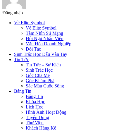
Đăng nhập
Về Elite Symbol
Về Elite Symbol
Tầm Nhìn Sứ Mạng
Đội Ngũ Nhân Viên
Văn Hóa Doanh Nghiệp
Đối Tác
Sinh Trắc Học Dấu Vân Tay
Tin Tức
Tin Tức – Sự Kiện
Sinh Trắc Học
Góc Cha Mẹ
Góc Khám Phá
Sắc Màu Cuộc Sống
Bảng Tin
Bảng Tin
Khóa Học
Lịch Học
Hình Ảnh Hoạt Động
Tuyển Dụng
Thư Viện
Khách Hàng Kể