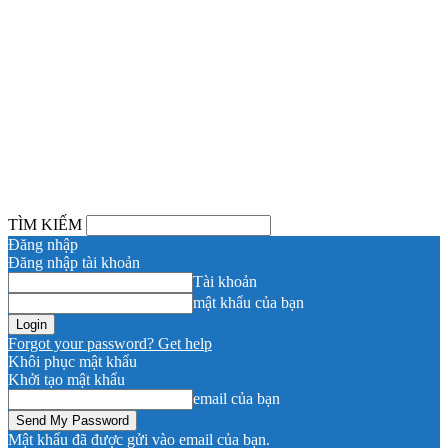
TÌM KIẾM
Đăng nhập
Đăng nhập tài khoản
Tài khoản
mật khẩu của bạn
Forgot your password? Get help
Khôi phục mật khẩu
Khởi tạo mật khẩu
email của bạn
Mật khẩu đã được gửi vào email của bạn.