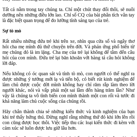
Tất cả nằm trong tay chúng ta. Chỉ một chút thay đổi thôi, sẽ nuôi
dưỡng nên những điều lớn lao. Chỉ số CQ của bài phân tích vân tay
là đặc biệt quan trọng để đo lường tính sáng tạo của trẻ.
Sự tò mò
Rất nhiều những đứa trẻ khi trên xe, nhìn qua cửa sổ và ngây thơ
hỏi cha mẹ mình đủ thứ chuyện trên đời. Và phản ứng phổ biến từ
mẹ chúng đó là im lặng. Cha mẹ của trẻ lại không để tâm đến câu
hỏi của con mình. Đứa trẻ lại băn khoăn với hàng tá câu hỏi không
lời đáp.
Nếu không có óc quan sát và tính tò mò, con người có thể nghĩ ra
được những ý tưởng mới lạ và tiến bộ, có biết rút kinh nghiệm để
làm chủ được cuộc đời mình không hay chỉ răm rắp làm theo lời
người khác, nói và vấp phải một sai lầm đến hàng trăm lần? Như
vậy là chúng ta vô tình biến con mình thành một con rối và tước đi
khả năng làm chủ cuộc sống của chúng rồi.
Hãy chân thành chia sẻ những kiến thức và kinh nghiệm của bạn
khi trẻ thấy hứng thú. Đừng nghĩ rằng những thứ đó khi lớn lên rồi
con cũng được học thôi. Việc tiếp thu các loại kiến thức đi kèm với
cảm xúc sẽ luôn được lưu giữ lâu hơn.