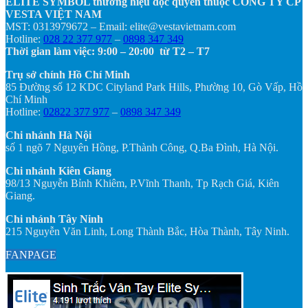
ELITE SYMBOL thương hiệu độc quyền thuộc CÔNG TY CP
VESTA VIỆT NAM
MST: 0313979672 – Email: elite@vestavietnam.com
Hotline:
028 22 377 977
–
0898 347 349
Thời gian làm việc: 9:00 – 20:00 từ T2 – T7
Trụ sở chính Hồ Chí Minh
85 Đường số 12 KDC Cityland Park Hills, Phường 10, Gò Vấp, Hồ
Chí Minh
Hotline:
02822 377 977
–
0898 347 349
Chi nhánh Hà Nội
số 1 ngõ 7 Nguyên Hồng, P.Thành Công, Q.Ba Đình, Hà Nội.
Chi nhánh Kiên Giang
98/13 Nguyễn Bỉnh Khiêm, P.Vĩnh Thanh, Tp Rạch Giá, Kiên
Giang.
Chi nhánh Tây Ninh
215 Nguyễn Văn Linh, Long Thành Bắc, Hòa Thành, Tây Ninh.
FANPAGE