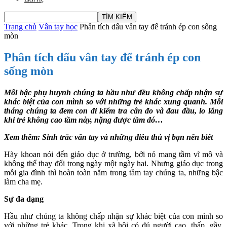
Trang chủ
Vân tay học
Phân tích dấu vân tay để tránh ép con sống
mòn
Phân tích dấu vân tay để tránh ép con
sống mòn
Mỗi bậc phụ huynh chúng ta hầu như đều không chấp nhận sự
khác biệt của con mình so với những trẻ khác xung quanh. Mỗi
tháng chúng ta đem con đi kiểm tra cân đo và đau đầu, lo lắng
khi trẻ không cao tầm này, nặng được tầm đó…
Xem thêm: Sinh trắc vân tay và những điều thú vị bạn nên biết
Hãy khoan nói đến giáo dục ở trường, bởi nó mang tầm vĩ mô và
không thể thay đổi trong ngày một ngày hai. Nhưng giáo dục trong
mỗi gia đình thì hoàn toàn nằm trong tầm tay chúng ta, những bậc
làm cha mẹ.
Sự đa dạng
Hầu như chúng ta không chấp nhận sự khác biệt của con mình so
với những trẻ khác. Trong khi xã hội có đủ người cao, thấp, gầy,