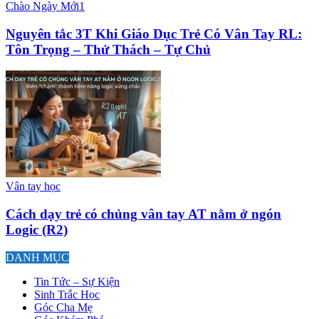
Chào Ngày Mới1
Nguyên tắc 3T Khi Giáo Dục Trẻ Có Vân Tay RL:
Tôn Trọng – Thử Thách – Tự Chủ
Vân tay học
Cách dạy trẻ có chủng vân tay AT nằm ở ngón
Logic (R2)
DANH MỤC
Tin Tức – Sự Kiện
Sinh Trắc Học
Góc Cha Mẹ