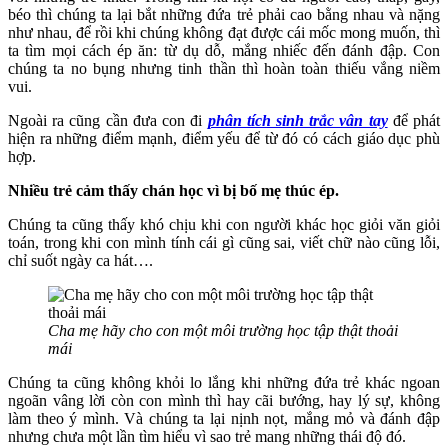
béo thì chúng ta lại bắt những đứa trẻ phải cao bằng nhau và nặng
như nhau, để rồi khi chúng không đạt được cái mốc mong muốn, thì
ta tìm mọi cách ép ăn: từ dụ dỗ, mắng nhiếc đến đánh đập. Con
chúng ta no bụng nhưng tinh thần thì hoàn toàn thiếu vắng niềm
vui.
Ngoài ra cũng cần đưa con đi
phân tích sinh trắc vân tay
để phát
hiện ra những điểm mạnh, điểm yếu để từ đó có cách giáo dục phù
hợp.
Nhiều trẻ cảm thấy chán học vì bị bố mẹ thúc ép.
Chúng ta cũng thấy khó chịu khi con người khác học giỏi văn giỏi
toán, trong khi con mình tính cái gì cũng sai, viết chữ nào cũng lỗi,
chỉ suốt ngày ca hát….
Cha mẹ hãy cho con một môi trường học tập thật thoải
mái
Chúng ta cũng không khỏi lo lắng khi những đứa trẻ khác ngoan
ngoãn vâng lời còn con mình thì hay cãi bướng, hay lý sự, không
làm theo ý mình. Và chúng ta lại nịnh nọt, mắng mỏ và đánh đập
nhưng chưa một lần tìm hiểu vì sao trẻ mang những thái độ đó.