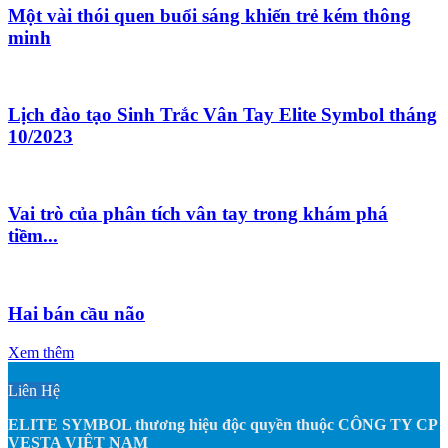
Một vài thói quen buổi sáng khiến trẻ kém thông
minh
Lịch đào tạo Sinh Trắc Vân Tay Elite Symbol tháng
10/2023
Vai trò của phân tích vân tay trong khám phá
tiềm...
Hai bán cầu não
Xem thêm
Liên Hệ
ELITE SYMBOL thương hiệu độc quyền thuộc CÔNG TY CP
VESTA VIỆT NAM