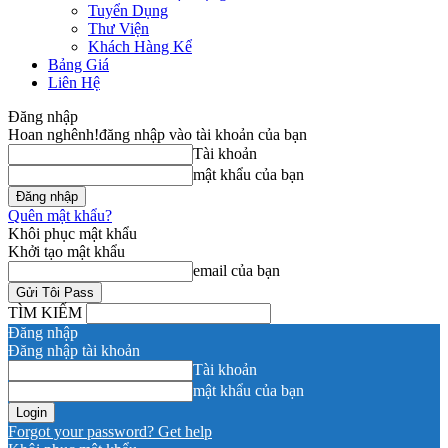
Tuyển Dụng
Thư Viện
Khách Hàng Kể
Bảng Giá
Liên Hệ
Đăng nhập
Hoan nghênh!
đăng nhập vào tài khoản của bạn
Tài khoản
mật khẩu của bạn
Quên mật khẩu?
Khôi phục mật khẩu
Khởi tạo mật khẩu
email của bạn
TÌM KIẾM
Đăng nhập
Đăng nhập tài khoản
Tài khoản
mật khẩu của bạn
Forgot your password? Get help