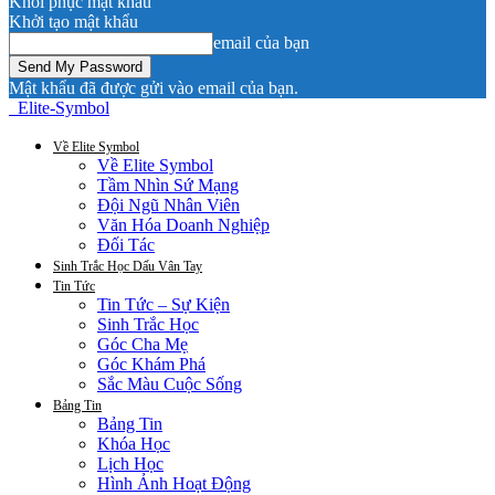
Khôi phục mật khẩu
Khởi tạo mật khẩu
email của bạn
Mật khẩu đã được gửi vào email của bạn.
Elite-Symbol
Về Elite Symbol
Về Elite Symbol
Tầm Nhìn Sứ Mạng
Đội Ngũ Nhân Viên
Văn Hóa Doanh Nghiệp
Đối Tác
Sinh Trắc Học Dấu Vân Tay
Tin Tức
Tin Tức – Sự Kiện
Sinh Trắc Học
Góc Cha Mẹ
Góc Khám Phá
Sắc Màu Cuộc Sống
Bảng Tin
Bảng Tin
Khóa Học
Lịch Học
Hình Ảnh Hoạt Động