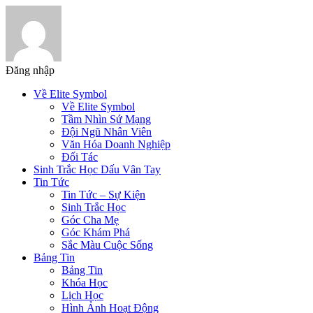
Đăng nhập
Về Elite Symbol
Về Elite Symbol
Tầm Nhìn Sứ Mạng
Đội Ngũ Nhân Viên
Văn Hóa Doanh Nghiệp
Đối Tác
Sinh Trắc Học Dấu Vân Tay
Tin Tức
Tin Tức – Sự Kiện
Sinh Trắc Học
Góc Cha Mẹ
Góc Khám Phá
Sắc Màu Cuộc Sống
Bảng Tin
Bảng Tin
Khóa Học
Lịch Học
Hình Ảnh Hoạt Động