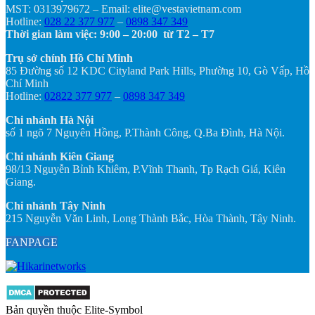
MST: 0313979672 – Email: elite@vestavietnam.com
Hotline:
028 22 377 977
–
0898 347 349
Thời gian làm việc: 9:00 – 20:00 từ T2 – T7
Trụ sở chính Hồ Chí Minh
85 Đường số 12 KDC Cityland Park Hills, Phường 10, Gò Vấp, Hồ
Chí Minh
Hotline:
02822 377 977
–
0898 347 349
Chi nhánh Hà Nội
số 1 ngõ 7 Nguyên Hồng, P.Thành Công, Q.Ba Đình, Hà Nội.
Chi nhánh Kiên Giang
98/13 Nguyễn Bỉnh Khiêm, P.Vĩnh Thanh, Tp Rạch Giá, Kiên
Giang.
Chi nhánh Tây Ninh
215 Nguyễn Văn Linh, Long Thành Bắc, Hòa Thành, Tây Ninh.
FANPAGE
Bản quyền thuộc Elite-Symbol