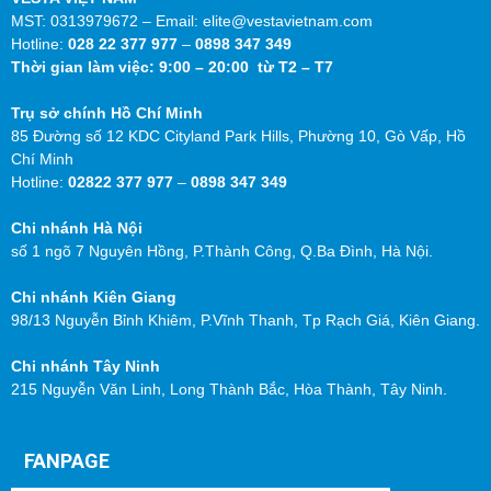
MST: 0313979672 – Email: elite@vestavietnam.com
Hotline:
028 22 377 977
–
0898 347 349
Thời gian làm việc: 9:00 – 20:00 từ T2 – T7
Trụ sở chính Hồ Chí Minh
85 Đường số 12 KDC Cityland Park Hills, Phường 10, Gò Vấp, Hồ
Chí Minh
Hotline:
02822 377 977
–
0898 347 349
Chi nhánh Hà Nội
số 1 ngõ 7 Nguyên Hồng, P.Thành Công, Q.Ba Đình, Hà Nội.
Chi nhánh Kiên Giang
98/13 Nguyễn Bỉnh Khiêm, P.Vĩnh Thanh, Tp Rạch Giá, Kiên Giang.
Chi nhánh Tây Ninh
215 Nguyễn Văn Linh, Long Thành Bắc, Hòa Thành, Tây Ninh.
FANPAGE