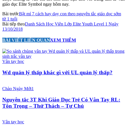
giáo dục Elite Symbol ngay hôm nay.
Bài trước
Bật mí 7 cách hay dạy con theo nguyên tắc giáo dục sớm
từ 1 tuổi
Bài tiếp theo
Danh Sách Học Viên Lớp Elite Youth Level 1 Ngày
13/10/2018
BÀI VIẾT LIÊN QUAN
XEM THÊM
Vân tay học
Wd quản lý thấp khác gì với UL quản lý thấp?
Chào Ngày Mới1
Nguyên tắc 3T Khi Giáo Dục Trẻ Có Vân Tay RL:
Tôn Trọng – Thử Thách – Tự Chủ
Vân tay học