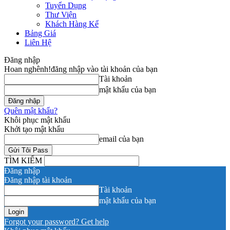
Tuyển Dụng
Thư Viện
Khách Hàng Kể
Bảng Giá
Liên Hệ
Đăng nhập
Hoan nghênh!
đăng nhập vào tài khoản của bạn
Tài khoản
mật khẩu của bạn
Quên mật khẩu?
Khôi phục mật khẩu
Khởi tạo mật khẩu
email của bạn
TÌM KIẾM
Đăng nhập
Đăng nhập tài khoản
Tài khoản
mật khẩu của bạn
Forgot your password? Get help