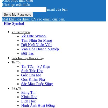
Khôi phục mật khẩu
Khởi tạo mật khẩu
email của bạn
Mật khẩu đã được gửi vào email của bạn.
Elite-Symbol
Về Elite Symbol
Về Elite Symbol
Tầm Nhìn Sứ Mạng
Đội Ngũ Nhân Viên
Văn Hóa Doanh Nghiệp
Đối Tác
Sinh Trắc Học Dấu Vân Tay
Tin Tức
Tin Tức – Sự Kiện
Sinh Trắc Học
Góc Cha Mẹ
Góc Khám Phá
Sắc Màu Cuộc Sống
Bảng Tin
Bảng Tin
Khóa Học
Lịch Học
Hình Ảnh Hoạt Động