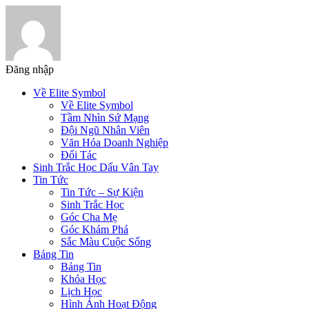
Đăng nhập
Về Elite Symbol
Về Elite Symbol
Tầm Nhìn Sứ Mạng
Đội Ngũ Nhân Viên
Văn Hóa Doanh Nghiệp
Đối Tác
Sinh Trắc Học Dấu Vân Tay
Tin Tức
Tin Tức – Sự Kiện
Sinh Trắc Học
Góc Cha Mẹ
Góc Khám Phá
Sắc Màu Cuộc Sống
Bảng Tin
Bảng Tin
Khóa Học
Lịch Học
Hình Ảnh Hoạt Động