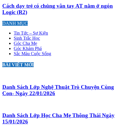
Cách dạy trẻ có chủng vân tay AT nằm ở ngón
Logic (R2)
DANH MỤC
Tin Tức – Sự Kiện
Sinh Trắc Học
Góc Cha Mẹ
Góc Khám Phá
Sắc Màu Cuộc Sống
BÀI VIẾT MỚI
Danh Sách Lớp Nghệ Thuật Trò Chuyện Cùng
Con- Ngày 22/01/2026
Danh Sách Lớp Học Cha Mẹ Thông Thái Ngày
15/01/2026