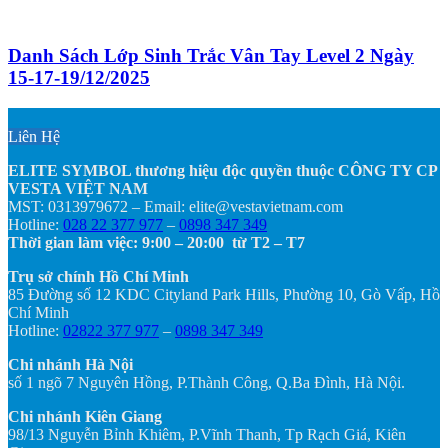
Danh Sách Lớp Sinh Trắc Vân Tay Level 2 Ngày
15-17-19/12/2025
Liên Hệ
ELITE SYMBOL thương hiệu độc quyền thuộc CÔNG TY CP
VESTA VIỆT NAM
MST: 0313979672 – Email: elite@vestavietnam.com
Hotline:
028 22 377 977
–
0898 347 349
Thời gian làm việc: 9:00 – 20:00 từ T2 – T7
Trụ sở chính Hồ Chí Minh
85 Đường số 12 KDC Cityland Park Hills, Phường 10, Gò Vấp, Hồ
Chí Minh
Hotline:
02822 377 977
–
0898 347 349
Chi nhánh Hà Nội
số 1 ngõ 7 Nguyên Hồng, P.Thành Công, Q.Ba Đình, Hà Nội.
Chi nhánh Kiên Giang
98/13 Nguyễn Bỉnh Khiêm, P.Vĩnh Thanh, Tp Rạch Giá, Kiên