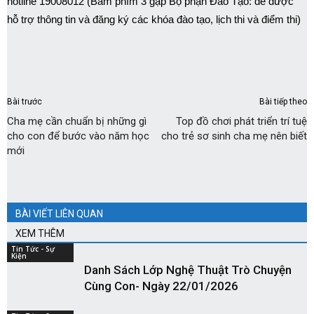
hotline 19008012 (Bấm phím 3 gặp Bộ phận Đào Tạo: để được
hỗ trợ thông tin và đăng ký các khóa đào tạo, lịch thi và điểm thi)
Bài trước
Bài tiếp theo
Cha mẹ cần chuẩn bị những gì
Top đồ chơi phát triển trí tuệ
cho con để bước vào năm học
cho trẻ sơ sinh cha mẹ nên biết
mới
BÀI VIẾT LIÊN QUAN
XEM THÊM
Tin Tức - Sự
Kiện
Danh Sách Lớp Nghệ Thuật Trò Chuyện
Cùng Con- Ngày 22/01/2026