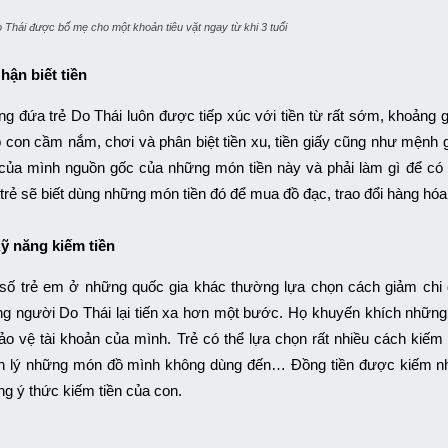
 Thái được bố mẹ cho một khoản tiêu vặt ngay từ khi 3 tuổi
hận biết tiền
g đứa trẻ Do Thái luôn được tiếp xúc với tiền từ rất sớm, khoảng 
 con cầm nắm, chơi và phân biệt tiền xu, tiền giấy cũng như mệnh g
của mình nguồn gốc của những món tiền này và phải làm gì để có 
, trẻ sẽ biết dùng những món tiền đó để mua đồ đạc, trao đổi hàng hóa
ỹ năng kiếm tiền
số trẻ em ở những quốc gia khác thường lựa chọn cách giảm chi đ
g người Do Thái lại tiến xa hơn một bước. Họ khuyến khích những 
ảo vệ tài khoản của mình. Trẻ có thể lựa chọn rất nhiều cách kiếm
h lý những món đồ mình không dùng đến… Đồng tiền được kiếm nhờ
g ý thức kiếm tiền của con.