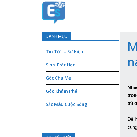
Elite-
Symbol
DANH MỤC
M
Tin Tức – Sự Kiện
n
Sinh Trắc Học
Góc Cha Mẹ
Nhắc
Góc Khám Phá
tron
thì 
Sắc Màu Cuộc Sống
Để h
cùng