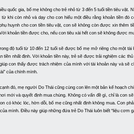
iều quốc gia, bố mẹ không cho trẻ nhỏ từ 3 đến 5 tuổi tiền tiêu vặt. N
 từ khi còn nhỏ và dạy cho con hiểu một điều rằng khoản tiền đó c
phụ huynh cho con tiền tiêu vặt, con sẽ không còn được xin thêm 
Với khoản tiền được cho, nếu con tiêu xài hết con sẽ không được m
trong độ tuổi từ 10 đến 12 tuổi sẽ được bố mẹ mở riêng cho một tà
n tiền nhất định. Với khoản tiền này, trẻ sẽ được trải nghiệm các th
giúp con thấy được trách nhiệm của mình với tài khoản này và sẽ 
 tài” của chính mình.
cạnh đó, mẹ người Do Thái cũng cùng con lên một bản kế hoạch ch
hơi mới và quyết định mua chúng. Không có vấn đề gì, chỉ là con s
on có khóc lóc, hờn dỗi, bố mẹ cũng nhất định không mua. Con phải b
 của mình. Điều này giúp những đứa trẻ Do Thái luôn biết “liệu cơm