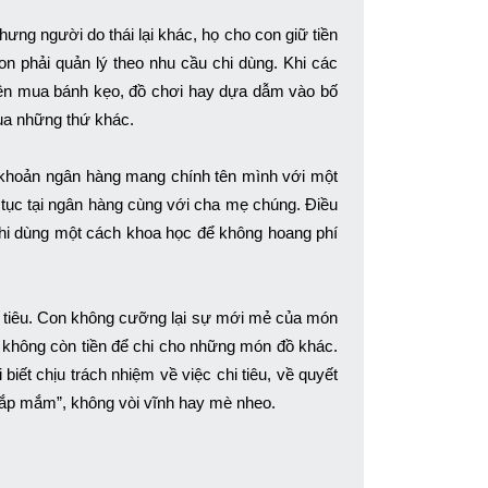
hưng người do thái lại khác, họ cho con giữ tiền
on phải quản lý theo nhu cầu chi dùng. Khi các
tiền mua bánh kẹo, đồ chơi hay dựa dẫm vào bố
ua những thứ khác.
i khoản ngân hàng mang chính tên mình với một
ủ tục tại ngân hàng cùng với cha mẹ chúng. Điều
chi dùng một cách khoa học để không hoang phí
i tiêu. Con không cưỡng lại sự mới mẻ của món
ẽ không còn tiền để chi cho những món đồ khác.
iết chịu trách nhiệm về việc chi tiêu, về quyết
 gắp mắm”, không vòi vĩnh hay mè nheo.