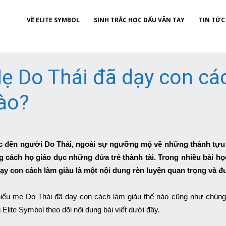
VỀ ELITE SYMBOL
SINH TRẮC HỌC DẤU VÂN TAY
TIN TỨC
ẹ Do Thái đã dạy con các
ào?
 đến người Do Thái, ngoài sự ngưỡng mộ về những thành tựu m
g cách họ giáo dục những đứa trẻ thành tài. Trong nhiều bài 
dạy con cách làm giàu là một nội dung rèn luyện quan trọng và 
iểu mẹ Do Thái đã dạy con cách làm giàu thế nào cũng như chúng
 Elite Symbol theo dõi nội dung bài viết dưới đây.