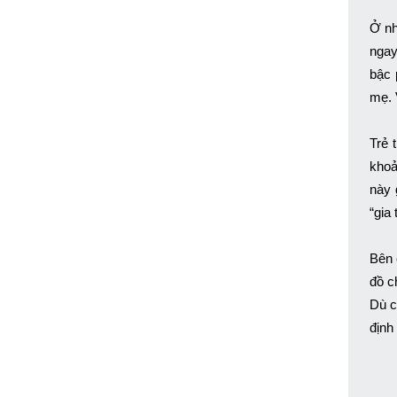
Ở nh
ngay
bậc 
mẹ. 
Trẻ 
khoả
này 
“gia
Bên 
đồ c
Dù c
định