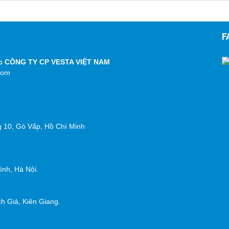
F
ộc CÔNG TY CP VESTA VIỆT NAM
com
g 10, Gò Vấp, Hồ Chí Minh
nh, Hà Nội.
h Giá, Kiên Giang.