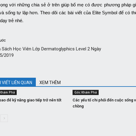
ọng với những chia sẻ ở trên giúp bố mẹ có được phương pháp giáo 
 và sống tự lập hơn. Theo dõi các bài viết của Elite Symbol để có
 dạy trẻ nhé.
rước
 Sách Học Viên Lớp Dermatoglyphics Level 2 Ngày
5/2019
I VIẾT LIÊN QUAN
XEM THÊM
Khám Phá
Góc Khám Phá
ao để kỹ năng giao tiếp trở nên tốt
Các yếu tố chi phối đến cuộc sống 
chồng