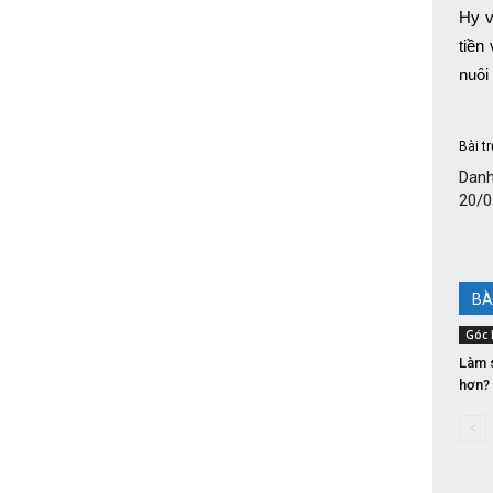
Hy v
tiền
nuôi
Bài t
Danh
20/0
BÀ
Góc 
Làm s
hơn?