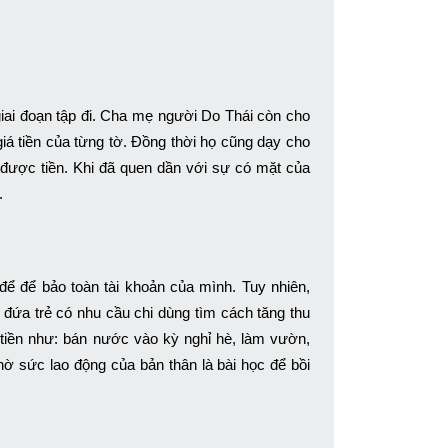
giai đoạn tập đi. Cha mẹ người Do Thái còn cho
iá tiền của từng tờ. Đồng thời họ cũng dạy cho
được tiền. Khi đã quen dần với sự có mặt của
.
ể để bảo toàn tài khoản của mình. Tuy nhiên,
đứa trẻ có nhu cầu chi dùng tìm cách tăng thu
 tiền như: bán nước vào kỳ nghỉ hè, làm vườn,
 sức lao động của bản thân là bài học để bồi