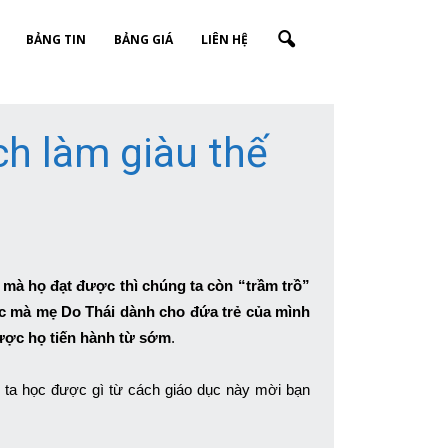
BẢNG TIN
BẢNG GIÁ
LIÊN HỆ
h làm giàu thế
à họ đạt được thì chúng ta còn “trầm trồ”
học mà mẹ Do Thái dành cho đứa trẻ của mình
được họ tiến hành từ sớm
.
 ta học được gì từ cách giáo dục này mời bạn