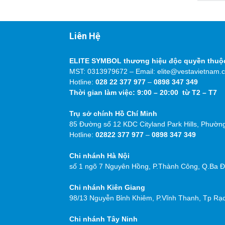
Liên Hệ
ELITE SYMBOL thương hiệu độc quyền thu
MST: 0313979672 – Email: elite@vestavietnam.
Hotline:
028 22 377 977
–
0898 347 349
Thời gian làm việc: 9:00 – 20:00 từ T2 – T7
Trụ sở chính Hồ Chí Minh
85 Đường số 12 KDC Cityland Park Hills, Phườn
Hotline:
02822 377 977
–
0898 347 349
Chi nhánh Hà Nội
số 1 ngõ 7 Nguyên Hồng, P.Thành Công, Q.Ba Đì
Chi nhánh Kiên Giang
98/13 Nguyễn Bỉnh Khiêm, P.Vĩnh Thanh, Tp Rạc
Chi nhánh Tây Ninh