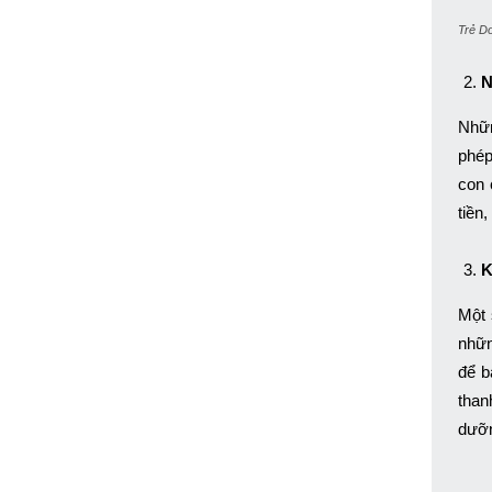
Trẻ Do
N
Nhữn
phép
con 
tiền
K
Một 
nhữn
để b
than
dưỡn