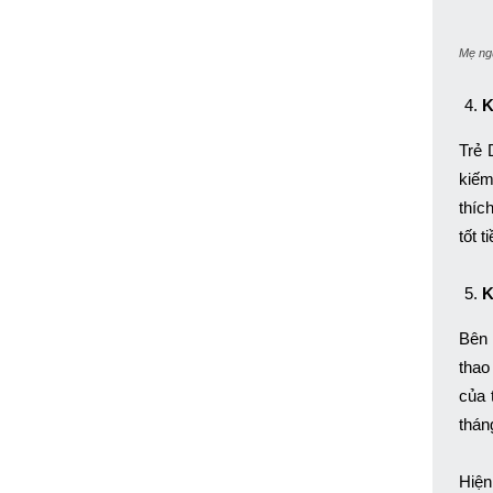
Mẹ ngư
K
Trẻ 
kiếm
thíc
tốt 
K
Bên 
thao
của 
thán
Hiện