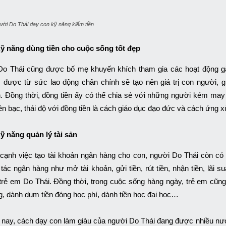
ời Do Thái dạy con kỹ năng kiếm tiền
ỹ năng dùng tiền cho cuộc sống tốt đẹp
Do Thái cũng được bố mẹ khuyến khích tham gia các hoạt động gâ
 được từ sức lao động chân chính sẽ tạo nên giá trị con người, 
h. Đồng thời, đồng tiền ấy có thể chia sẻ với những người kém may
tiền bạc, thái độ với đồng tiền là cách giáo dục đạo đức và cách ứng x
ỹ năng quản lý tài sản
cạnh việc tạo tài khoản ngân hàng cho con, người Do Thái còn có 
 tác ngân hàng như mở tài khoản, gửi tiền, rút tiền, nhận tiền, lãi 
trẻ em Do Thái. Đồng thời, trong cuộc sống hàng ngày, trẻ em cũng
g, dành dụm tiền đóng học phí, dành tiền học đại học…
 nay, cách dạy con làm giàu của người Do Thái đang được nhiều nước 