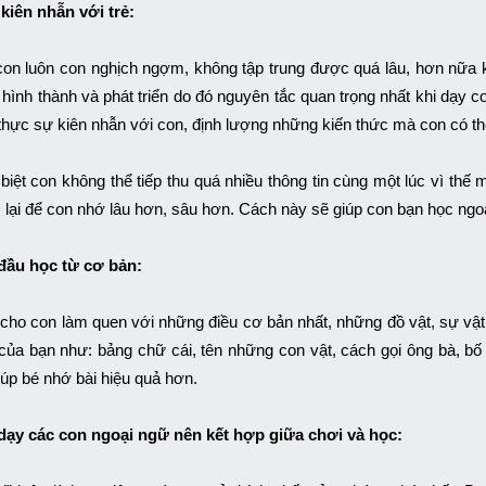
kiên nhẫn với trẻ:
con luôn con nghịch ngợm, không tập trung được quá lâu, hơn nữa 
h hình thành và phát triển do đó nguyên tắc quan trọng nhất khi dạy c
thực sự kiên nhẫn với con, định lượng những kiến thức mà con có thể
biệt con không thể tiếp thu quá nhiều thông tin cùng một lúc vì thế
 lại để con nhớ lâu hơn, sâu hơn. Cách này sẽ giúp con bạn học ngoạ
đầu học từ cơ bản:
cho con làm quen với những điều cơ bản nhất, những đồ vật, sự vật
của bạn như: bảng chữ cái, tên những con vật, cách gọi ông bà, 
iúp bé nhớ bài hiệu quả hơn.
dạy các con ngoại ngữ nên kết hợp giữa chơi và học: