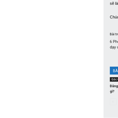
sẽ l
Chúc
Bài t
6 Ph
dạy 
BÀ
Góc 
Đằng 
gì?