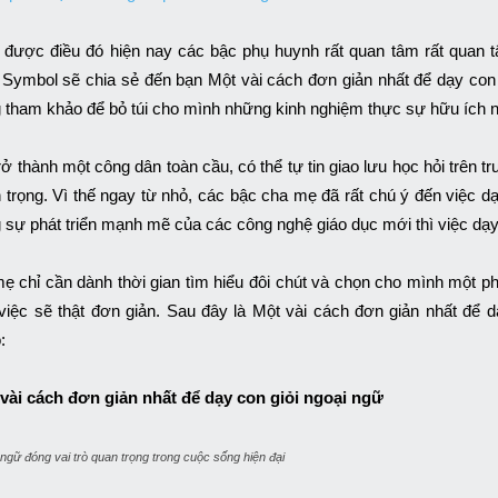
 được điều đó hiện nay các bậc phụ huynh rất quan tâm rất quan 
e Symbol sẽ chia sẻ đến bạn Một vài cách đơn giản nhất để dạy con
 tham khảo để bỏ túi cho mình những kinh nghiệm thực sự hữu ích n
rở thành một công dân toàn cầu, có thể tự tin giao lưu học hỏi trên t
 trọng. Vì thế ngay từ nhỏ, các bậc cha mẹ đã rất chú ý đến việc d
 sự phát triển mạnh mẽ của các công nghệ giáo dục mới thì việc dạy 
ẹ chỉ cần dành thời gian tìm hiểu đôi chút và chọn cho mình một p
việc sẽ thật đơn giản. Sau đây là Một vài cách đơn giản nhất để
:
vài cách đơn giản nhất để dạy con giỏi ngoại ngữ
ngữ đóng vai trò quan trọng trong cuộc sống hiện đại