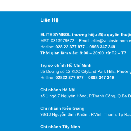
Liên Hệ
ELITE SYMBOL thương hiệu độc quyền thu
MST: 0313979672 – Email: elite@vestavietnam.
Hotline:
028 22 377 977
–
0898 347 349
Thời gian làm việc: 9:00 – 20:00 từ T2 – T7
Trụ sở chính Hồ Chí Minh
85 Đường số 12 KDC Cityland Park Hills, Phườn
Hotline:
02822 377 977
–
0898 347 349
Chi nhánh Hà Nội
số 1 ngõ 7 Nguyên Hồng, P.Thành Công, Q.Ba Đì
Chi nhánh Kiên Giang
98/13 Nguyễn Bỉnh Khiêm, P.Vĩnh Thanh, Tp Rạc
Chi nhánh Tây Ninh