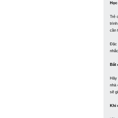
Học 
Trẻ 
trìn
cần 
Đặc 
nhắc
Bắt 
Hãy 
nhà 
sẽ g
Khi 