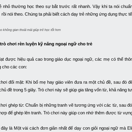
rẻ nhỏ thường học theo sự bắt trước rất nhanh. Vậy khi ta nói chu
, rồi nói theo. Chúng ta phải biết cách dạy trẻ những ứng dụng thực t
o không gian thoải mái giúp trẻ học tốt hơn
trò chơi rèn luyện kỹ năng ngoại ngữ cho trẻ
ạt được hiệu quả cao trong giáo dục ngoại ngữ, các mẹ có thể thô
 cho các con:
chơi đối mặt: Khi bố mẹ hay giáo viên đưa ra một chủ đề, sau đó đến
chủ đề trong 5 giây. Trò chơi này sẽ giúp gia tăng vốn từ, khả năng t
chơi ghép từ: Chuẩn bị những tranh vẽ tương ứng với các từ, sau đó 
hợp để ghép lên tranh. Trò chơi này giúp con nhớ thêm được từ vựn
 đây là Một vài cách đơn giản nhất để dạy con giỏi ngoại ngữ mà E