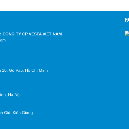
F
ộc CÔNG TY CP VESTA VIỆT NAM
com
g 10, Gò Vấp, Hồ Chí Minh
nh, Hà Nội.
h Giá, Kiên Giang.