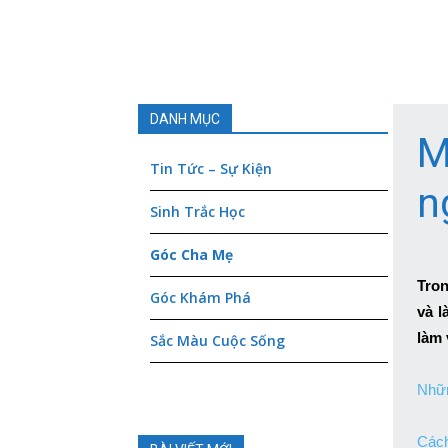
Elite-
Symbol
DANH MỤC
M
Tin Tức – Sự Kiện
n
Sinh Trắc Học
Góc Cha Mẹ
Tron
Góc Khám Phá
và l
làm 
Sắc Màu Cuộc Sống
Nhữn
Cách