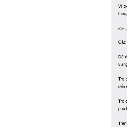
Vì t
theo
Hãy tạ
Các 
Để đ
vựng
Trò 
đến 
Trò 
phù 
Trên