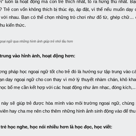
i” luôn là hoạt động mà con trẻ thích nhất, tỏ ra hứng thú nhất. 
? Trẻ con vốn không thích bị thúc ép, áp đặt, vì thế nếu muốn dạy
 với nhau. Bạn có thể chọn những trò chơi như đố từ, ghép chữ… đi
thu kiến thức.
oại ngữ qua những hình ảnh giúp trẻ nhớ lâu hơn
trung vào hình ảnh, hoạt động hơn:
ng pháp học ngoại ngữ tốt cho trẻ đó là hướng sự tập trung vào cá
ạn dạy ngoại ngữ cho con thay vì mớ lý thuyết nhàm chán, khô khan.
học bố mẹ cần kết hợp với các hoạt động như âm nhạc, đóng kích,… 
 này sẽ giúp trẻ được hòa mình vào môi trường ngoại ngữ, chúng 
 viên hay cha mẹ nên cho thêm những hình ảnh sinh động vào để thu h
trẻ học nghe, học nói nhiều hơn là học đọc, học viết: