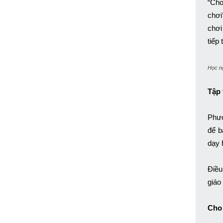
“Chơ
chơi
chơi
tiếp 
Học ng
Tập 
Phươ
để b
dạy 
Điều
giáo
Cho 