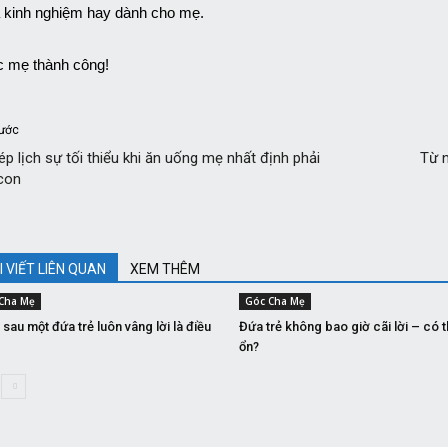
à kinh nghiệm hay dành cho mẹ.
 mẹ thành công!
rước
ép lịch sự tối thiểu khi ăn uống mẹ nhất định phải
Từ n
con
I VIẾT LIÊN QUAN
XEM THÊM
Cha Mẹ
Góc Cha Mẹ
sau một đứa trẻ luôn vâng lời là điều
Đứa trẻ không bao giờ cãi lời – có 
ổn?