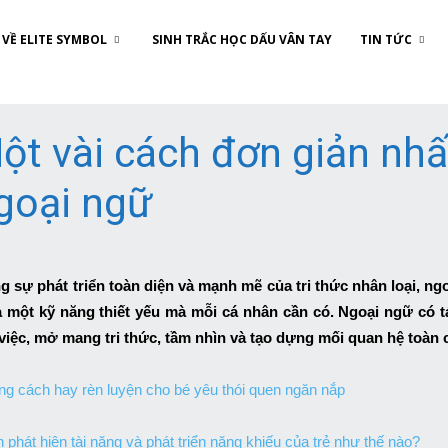
VỀ ELITE SYMBOL
SINH TRẮC HỌC DẤU VÂN TAY
TIN TỨC
ột vài cách đơn giản nhấ
goại ngữ
g sự phát triển toàn diện và mạnh mẽ của tri thức nhân loại, n
à một kỹ năng thiết yếu mà mỗi cá nhân cần có. Ngoại ngữ có 
việc, mở mang tri thức, tầm nhìn và tạo dựng mối quan hệ toàn 
g cách hay rèn luyện cho bé yêu thói quen ngăn nắp
 phát hiện tài năng và phát triển năng khiếu của trẻ như thế nào?