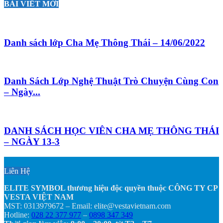
BÀI VIẾT MỚI
Danh sách lớp Cha Mẹ Thông Thái – 14/06/2022
Danh Sách Lớp Nghệ Thuật Trò Chuyện Cùng Con
– Ngày...
DANH SÁCH HỌC VIÊN CHA MẸ THÔNG THÁI
– NGÀY 13-3
Liên Hệ
ELITE SYMBOL thương hiệu độc quyền thuộc CÔNG TY CP
VESTA VIỆT NAM
MST: 0313979672 – Email: elite@vestavietnam.com
Hotline:
028 22 377 977
–
0898 347 349