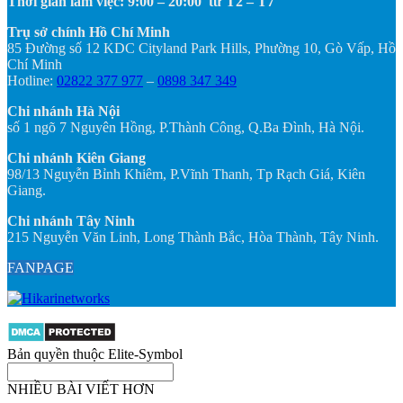
Thời gian làm việc: 9:00 – 20:00 từ T2 – T7
Trụ sở chính Hồ Chí Minh
85 Đường số 12 KDC Cityland Park Hills, Phường 10, Gò Vấp, Hồ
Chí Minh
Hotline:
02822 377 977
–
0898 347 349
Chi nhánh Hà Nội
số 1 ngõ 7 Nguyên Hồng, P.Thành Công, Q.Ba Đình, Hà Nội.
Chi nhánh Kiên Giang
98/13 Nguyễn Bỉnh Khiêm, P.Vĩnh Thanh, Tp Rạch Giá, Kiên
Giang.
Chi nhánh Tây Ninh
215 Nguyễn Văn Linh, Long Thành Bắc, Hòa Thành, Tây Ninh.
FANPAGE
Bản quyền thuộc Elite-Symbol
NHIỀU BÀI VIẾT HƠN