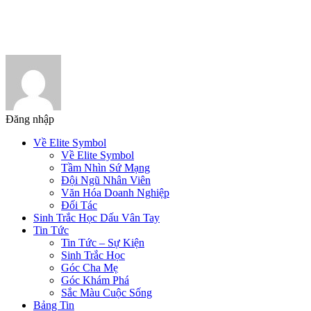
Đăng nhập
Về Elite Symbol
Về Elite Symbol
Tầm Nhìn Sứ Mạng
Đội Ngũ Nhân Viên
Văn Hóa Doanh Nghiệp
Đối Tác
Sinh Trắc Học Dấu Vân Tay
Tin Tức
Tin Tức – Sự Kiện
Sinh Trắc Học
Góc Cha Mẹ
Góc Khám Phá
Sắc Màu Cuộc Sống
Bảng Tin