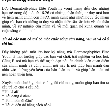
Lớp Dermatoglyphics Elite Youth hy vọng mang đến cho những
bạn trẻ trong độ tuổi từ 16-26 có những nhận thức, tư duy mới hơn
về tiềm năng chính con người mình cũng như những quy tắc nhằm
giúp các bạn có những tư duy và nhận thức sâu sắc hơn về bản thân
mình, về sự nghiệp của mình và về mối quan hệ xung quanh và
cuộc sống chính mình.
Từ đó các bạn có thể có một cuộc sống cân bằng, vui vẻ và có ý
chí hơn.
Đây không phải một lớp học kỹ năng, mà Dermatoglyphics Elite
Youth là môi trường giúp các bạn vui chơi, trải nghiệm và học hỏi.
Cũng là nơi mà bạn có thể mạnh dạn nói lên chính kiến quan điểm
của chính mình và cũng chính nơi này là nơi giúp bạn mạnh dạn
nhìn vào những yếu kém của bản thân mình và giúp bản thân trở
nên hoàn thiện hơn.
Xuyên suốt chương trình chúng tôi chỉ mong muốn giúp bạn tìm ra
câu trả lời cho 4 câu hỏi:
*Tôi là ai?
* Tôi đang ở đâu?
* Tôi muốn đi đâu?
* Tôi đi đến đó bằng cách nào?