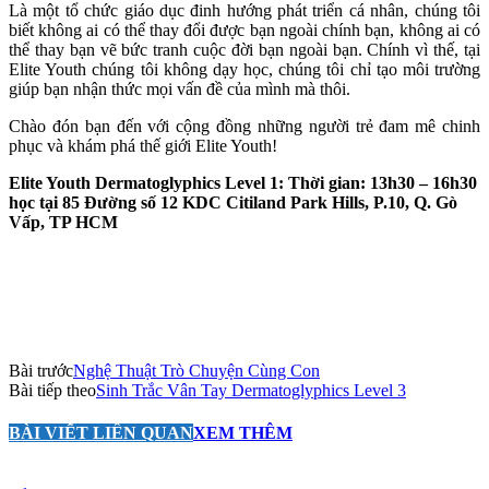
Là một tổ chức giáo dục đinh hướng phát triển cá nhân, chúng tôi
biết không ai có thể thay đổi được bạn ngoài chính bạn, không ai có
thể thay bạn vẽ bức tranh cuộc đời bạn ngoài bạn. Chính vì thế, tại
Elite Youth chúng tôi không dạy học, chúng tôi chỉ tạo môi trường
giúp bạn nhận thức mọi vấn đề của mình mà thôi.
Chào đón bạn đến với cộng đồng những người trẻ đam mê chinh
phục và khám phá thế giới Elite Youth!
Elite Youth Dermatoglyphics Level 1: Thời gian: 13h30 – 16h30
học tại 85 Đường số 12 KDC Citiland Park Hills, P.10, Q. Gò
Vấp, TP HCM
Bài trước
Nghệ Thuật Trò Chuyện Cùng Con
Bài tiếp theo
Sinh Trắc Vân Tay Dermatoglyphics Level 3
BÀI VIẾT LIÊN QUAN
XEM THÊM