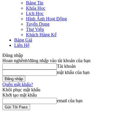
Bảng Tin
Khóa Học
Lịch Học
Hình Ảnh Hoạt Động
Tuyển Dụng
Thư Viện
Khách Hàng Kể
Bảng Giá
Liên Hệ
Đăng nhập
Hoan nghênh!
đăng nhập vào tài khoản của bạn
Tài khoản
mật khẩu của bạn
Quên mật khẩu?
Khôi phục mật khẩu
Khởi tạo mật khẩu
email của bạn