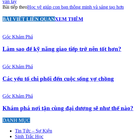
vân tay
Bài tiếp theo
Học vẽ giúp con bạn thông minh và sáng tạo hơn
BÀI VIẾT LIÊN QUAN
XEM THÊM
Góc Khám Phá
Làm sao để kỹ năng giao tiếp trở nên tốt hơn?
Góc Khám Phá
Các yếu tố chi phối đến cuộc sống vợ chồng
Góc Khám Phá
Khám phá nơi tận cùng đại dương sẽ như thế nào?
DANH MỤC
Tin Tức – Sự Kiện
Sinh Trắc Học