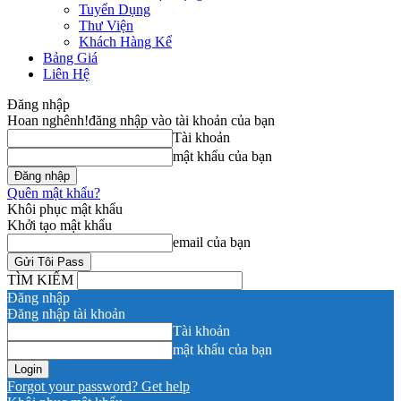
Tuyển Dụng
Thư Viện
Khách Hàng Kể
Bảng Giá
Liên Hệ
Đăng nhập
Hoan nghênh!
đăng nhập vào tài khoản của bạn
Tài khoản
mật khẩu của bạn
Quên mật khẩu?
Khôi phục mật khẩu
Khởi tạo mật khẩu
email của bạn
TÌM KIẾM
Đăng nhập
Đăng nhập tài khoản
Tài khoản
mật khẩu của bạn
Forgot your password? Get help