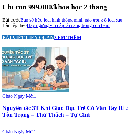
Chỉ còn 999.000/khóa học 2 tháng
Bài trước
Bạn sở hữu loại hình thông minh nào trong 8 loại sau
Bài tiếp theo
Hãy ngưng vùi dập tài năng trong con bạn!
BÀI VIẾT LIÊN QUAN
XEM THÊM
Chào Ngày Mới1
Nguyên tắc 3T Khi Giáo Dục Trẻ Có Vân Tay RL:
Tôn Trọng – Thử Thách – Tự Chủ
Chào Ngày Mới1