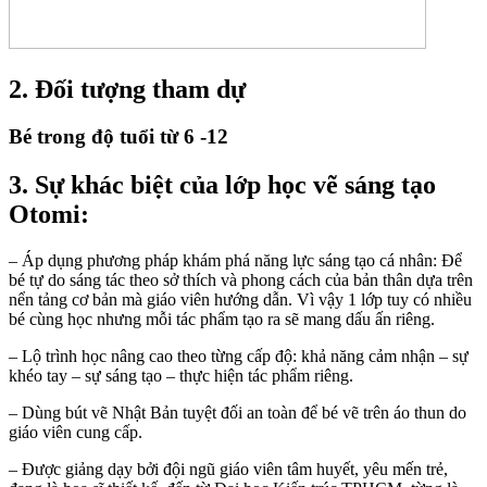
2. Đối tượng tham dự
Bé trong độ tuổi từ 6 -12
3. Sự khác biệt của lớp học vẽ sáng tạo
Otomi:
– Áp dụng phương pháp khám phá năng lực sáng tạo cá nhân: Để
bé tự do sáng tác theo sở thích và phong cách của bản thân dựa trên
nển tảng cơ bản mà giáo viên hướng dẫn. Vì vậy 1 lớp tuy có nhiều
bé cùng học nhưng mỗi tác phẩm tạo ra sẽ mang dấu ấn riêng.
– Lộ trình học nâng cao theo từng cấp độ: khả năng cảm nhận – sự
khéo tay – sự sáng tạo – thực hiện tác phẩm riêng.
– Dùng bút vẽ Nhật Bản tuyệt đối an toàn để bé vẽ trên áo thun do
giáo viên cung cấp.
– Được giảng dạy bởi đội ngũ giáo viên tâm huyết, yêu mến trẻ,