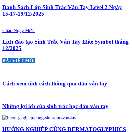
Danh Sách Lớp Sinh Trắc Vân Tay Level 2 Ngày
15-17-19/12/2025
Chào Ngày Mới1
Lịch đào tạo Sinh Trắc Vân Tay Elite Symbol tháng
12/2025
BÀI VIẾT MỚI
Cách xem tính cách thông qua dấu vân tay
Những lợi ích của sinh trắc học dấu vân tay
HƯỚNG NGHIỆP CÙNG DERMATOGLYPHICS