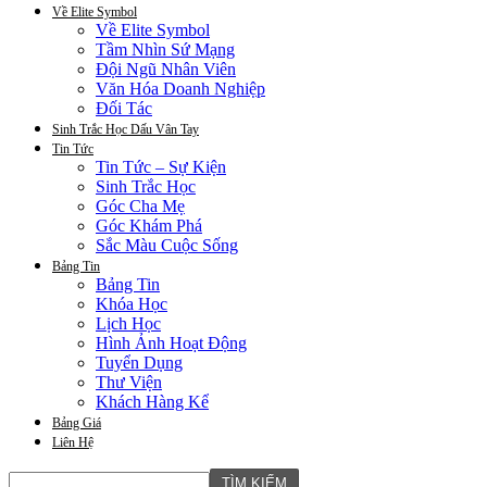
Về Elite Symbol
Về Elite Symbol
Tầm Nhìn Sứ Mạng
Đội Ngũ Nhân Viên
Văn Hóa Doanh Nghiệp
Đối Tác
Sinh Trắc Học Dấu Vân Tay
Tin Tức
Tin Tức – Sự Kiện
Sinh Trắc Học
Góc Cha Mẹ
Góc Khám Phá
Sắc Màu Cuộc Sống
Bảng Tin
Bảng Tin
Khóa Học
Lịch Học
Hình Ảnh Hoạt Động
Tuyển Dụng
Thư Viện
Khách Hàng Kể
Bảng Giá
Liên Hệ