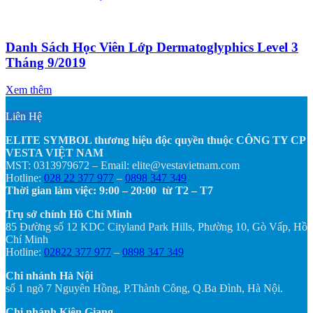
Danh Sách Học Viên Lớp Dermatoglyphics Level 3
Tháng 9/2019
Xem thêm
Liên Hệ
ELITE SYMBOL thương hiệu độc quyền thuộc CÔNG TY CP
VESTA VIỆT NAM
MST: 0313979672 – Email: elite@vestavietnam.com
Hotline:
028 22 377 977
–
0898 347 349
Thời gian làm việc: 9:00 – 20:00 từ T2 – T7
Trụ sở chính Hồ Chí Minh
85 Đường số 12 KDC Cityland Park Hills, Phường 10, Gò Vấp, Hồ
Chí Minh
Hotline:
02822 377 977
–
0898 347 349
Chi nhánh Hà Nội
số 1 ngõ 7 Nguyên Hồng, P.Thành Công, Q.Ba Đình, Hà Nội.
Chi nhánh Kiên Giang