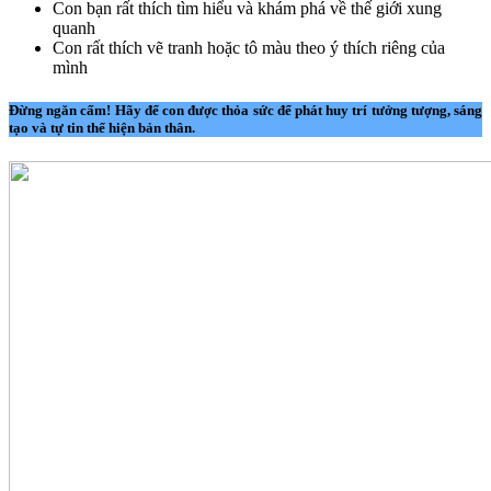
Con bạn rất thích tìm hiểu và khám phá về thế giới xung
quanh
Con rất thích vẽ tranh hoặc tô màu theo ý thích riêng của
mình
Đừng ngăn cấm! Hãy để con được thỏa sức để phát huy trí tưởng tượng, sáng
tạo và tự tin thể hiện bản thân.