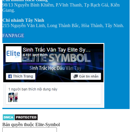
98/13 Nguyễn Bỉnh Khiêm, P.Vĩnh Thanh, Tp Rạch Giá, Kiên
Giang.
Chi nhánh Tây Ninh
215 Nguyễn Văn Linh, Long Thành Bắc, Hòa Thành, Tây Ninh.
FANPAGE
Bản quyền thuộc Elite-Symbol