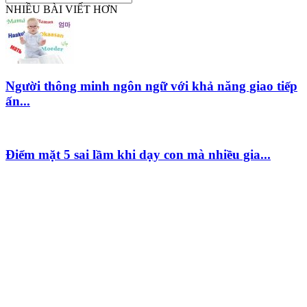
NHIỀU BÀI VIẾT HƠN
Người thông minh ngôn ngữ với khả năng giao tiếp
ấn...
Điểm mặt 5 sai lầm khi dạy con mà nhiều gia...