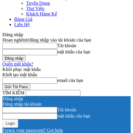
Tuyển Dụng
Thư Viện
Khách Hàng Kể
Bảng Giá
Liên Hệ
Đăng nhập
Hoan nghênh!
đăng nhập vào tài khoản của bạn
Tài khoản
mật khẩu của bạn
Quên mật khẩu?
Khôi phục mật khẩu
Khởi tạo mật khẩu
email của bạn
TÌM KIẾM
Đăng nhập
Đăng nhập tài khoản
Tài khoản
mật khẩu của bạn
Forgot your password? Get help