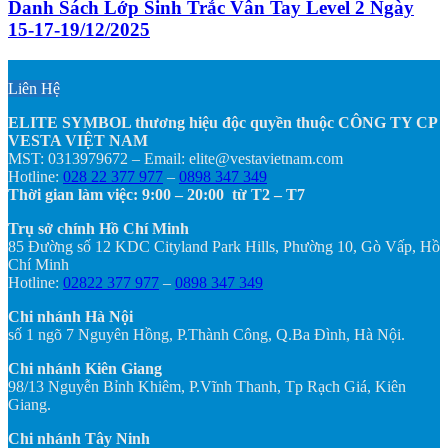
Danh Sách Lớp Sinh Trắc Vân Tay Level 2 Ngày
15-17-19/12/2025
Liên Hệ
ELITE SYMBOL thương hiệu độc quyền thuộc CÔNG TY CP
VESTA VIỆT NAM
MST: 0313979672 – Email: elite@vestavietnam.com
Hotline:
028 22 377 977
–
0898 347 349
Thời gian làm việc: 9:00 – 20:00 từ T2 – T7
Trụ sở chính Hồ Chí Minh
85 Đường số 12 KDC Cityland Park Hills, Phường 10, Gò Vấp, Hồ
Chí Minh
Hotline:
02822 377 977
–
0898 347 349
Chi nhánh Hà Nội
số 1 ngõ 7 Nguyên Hồng, P.Thành Công, Q.Ba Đình, Hà Nội.
Chi nhánh Kiên Giang
98/13 Nguyễn Bỉnh Khiêm, P.Vĩnh Thanh, Tp Rạch Giá, Kiên
Giang.
Chi nhánh Tây Ninh