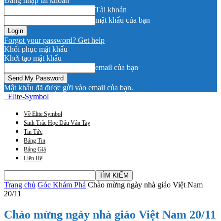
Đăng nhập tài khoản
Tài khoản
mật khẩu của bạn
Forgot your password? Get help
Khôi phục mật khẩu
Khởi tạo mật khẩu
email của bạn
Mật khẩu đã được gửi vào email của bạn.
Elite-Symbol
Về Elite Symbol
Sinh Trắc Học Dấu Vân Tay
Tin Tức
Bảng Tin
Bảng Giá
Liên Hệ
Trang chủ
Góc Khám Phá
Chào mừng ngày nhà giáo Việt Nam
20/11
Chào mừng ngày nhà giáo Việt Nam 20/11