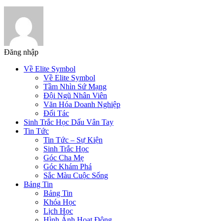
Đăng nhập
Về Elite Symbol
Về Elite Symbol
Tầm Nhìn Sứ Mạng
Đội Ngũ Nhân Viên
Văn Hóa Doanh Nghiệp
Đối Tác
Sinh Trắc Học Dấu Vân Tay
Tin Tức
Tin Tức – Sự Kiện
Sinh Trắc Học
Góc Cha Mẹ
Góc Khám Phá
Sắc Màu Cuộc Sống
Bảng Tin
Bảng Tin
Khóa Học
Lịch Học
Hình Ảnh Hoạt Động