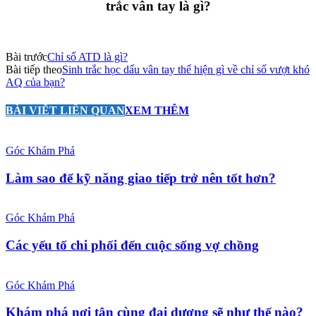
trắc vân tay là gì?
Bài trước
Chỉ số ATD là gì?
Bài tiếp theo
Sinh trắc học dấu vân tay thể hiện gì về chỉ số vượt khó
AQ của bạn?
BÀI VIẾT LIÊN QUAN
XEM THÊM
Góc Khám Phá
Làm sao để kỹ năng giao tiếp trở nên tốt hơn?
Góc Khám Phá
Các yếu tố chi phối đến cuộc sống vợ chồng
Góc Khám Phá
Khám phá nơi tận cùng đại dương sẽ như thế nào?