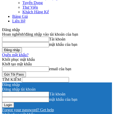
Tuyển Dụng
Thư Viện
Khách Hàng Kể
Bảng Giá
Liên Hệ
Đăng nhập
Hoan nghênh!
đăng nhập vào tài khoản của bạn
Tài khoản
mật khẩu của bạn
Quên mật khẩu?
Khôi phục mật khẩu
Khởi tạo mật khẩu
email của bạn
TÌM KIẾM
Đăng nhập
Đăng nhập tài khoản
Tài khoản
mật khẩu của bạn
Forgot your password? Get help