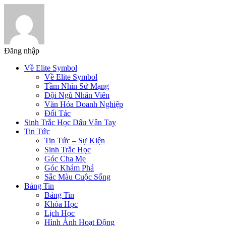
Đăng nhập
Về Elite Symbol
Về Elite Symbol
Tầm Nhìn Sứ Mạng
Đội Ngũ Nhân Viên
Văn Hóa Doanh Nghiệp
Đối Tác
Sinh Trắc Học Dấu Vân Tay
Tin Tức
Tin Tức – Sự Kiện
Sinh Trắc Học
Góc Cha Mẹ
Góc Khám Phá
Sắc Màu Cuộc Sống
Bảng Tin
Bảng Tin
Khóa Học
Lịch Học
Hình Ảnh Hoạt Động