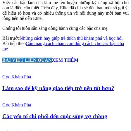
Việc các bậc làm cha làm mẹ rèn luyện những kỹ năng xã hội cho
con là điều cần thiết. Trên đây, Elite đã chia sẻ đến bạn một số gợi ý,
để hiểu rõ hơn và có nhiều thông tin về nội dung này mời bạn vui
lòng liên hệ đến Elite.
Chúng tôi luôn sẵn sàng đồng hành cùng các bậc cha mẹ.
Bài trước
Những cách hay giúp trẻ thích thú khám phá và học hỏi
Bài tiếp theo
Cẩm nang cách chăm con đúng cách cho các bậc cha
mẹ
BÀI VIẾT LIÊN QUAN
XEM THÊM
Góc Khám Phá
Làm sao để kỹ năng giao tiếp trở nên tốt hơn?
Góc Khám Phá
Các yếu tố chi phối đến cuộc sống vợ chồng