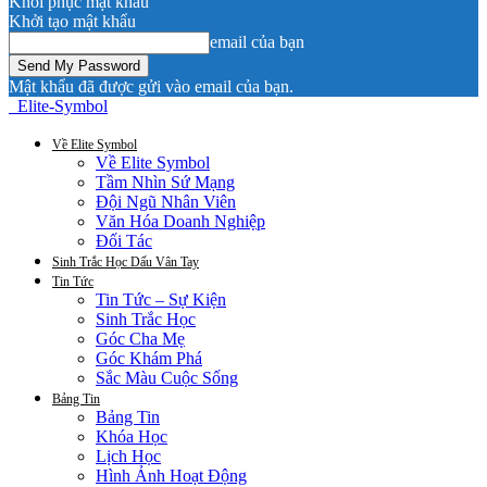
Khôi phục mật khẩu
Khởi tạo mật khẩu
email của bạn
Mật khẩu đã được gửi vào email của bạn.
Elite-Symbol
Về Elite Symbol
Về Elite Symbol
Tầm Nhìn Sứ Mạng
Đội Ngũ Nhân Viên
Văn Hóa Doanh Nghiệp
Đối Tác
Sinh Trắc Học Dấu Vân Tay
Tin Tức
Tin Tức – Sự Kiện
Sinh Trắc Học
Góc Cha Mẹ
Góc Khám Phá
Sắc Màu Cuộc Sống
Bảng Tin
Bảng Tin
Khóa Học
Lịch Học
Hình Ảnh Hoạt Động