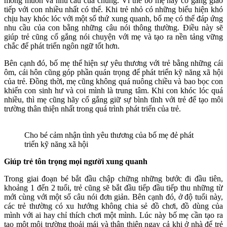
mong muốn và nhu cầu của chúng. Vì thế bố mẹ hãy cố gắng giao
tiếp với con nhiều nhất có thể. Khi trẻ nhỏ có những biểu hiện khó
chịu hay khóc lóc với một số thứ xung quanh, bố mẹ có thể đáp ứng
nhu cầu của con bằng những câu nói thông thường. Điều này sẽ
giúp trẻ cũng cố gắng nói chuyện với mẹ và tạo ra nền tảng vững
chắc để phát triển ngôn ngữ tốt hơn.
Bên cạnh đó, bố mẹ thể hiện sự yêu thương với trẻ bằng những cái
ôm, cái hôn cũng góp phần quán trọng để phát triển kỹ năng xã hội
của trẻ. Đồng thời, mẹ cũng không quá nuông chiều và bao bọc con
khiến con sinh hư và coi mình là trung tâm. Khi con khóc lóc quá
nhiều, thì mẹ cũng hãy cố gắng giữ sự bình tĩnh với trẻ để tạo môi
trường thân thiện nhất trong quá trình phát triển của trẻ.
Cho bé cảm nhận tình yêu thương của bố mẹ đẻ phát
triển kỹ năng xã hội
Giúp trẻ tôn trọng mọi người xung quanh
Trong giai đoạn bé bắt đầu chập chững những bước đi đầu tiên,
khoảng 1 đến 2 tuổi, trẻ cũng sẽ bắt đầu tiếp đầu tiếp thu những từ
mới cùng với một số câu nói đơn giản. Bên cạnh đó, ở độ tuổi này,
các trẻ thường có xu hướng không chia sẻ đồ chơi, đồ dùng của
mình với ai hay chỉ thích chơi một mình. Lúc này bố mẹ cần tạo ra
tao một môi trường thoải mái và thân thiện ngay cả khi ở nhà để trẻ