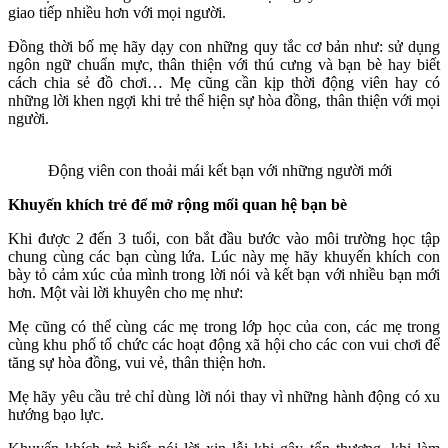
giao tiếp nhiều hơn với mọi người.
Đồng thời bố mẹ hãy dạy con những quy tắc cơ bản như: sử dụng
ngôn ngữ chuẩn mực, thân thiện với thú cưng và bạn bè hay biết
cách chia sẻ đồ chơi… Mẹ cũng cần kịp thời động viên hay có
những lời khen ngợi khi trẻ thể hiện sự hòa đồng, thân thiện với mọi
người.
Động viên con thoải mái kết bạn với những người mới
Khuyến khích trẻ để mở rộng mối quan hệ bạn bè
Khi được 2 đến 3 tuổi, con bắt đầu bước vào môi trường học tập
chung cùng các bạn cùng lứa. Lúc này mẹ hãy khuyến khích con
bày tỏ cảm xúc của mình trong lời nói và kết bạn với nhiều bạn mới
hơn. Một vài lời khuyên cho mẹ như:
Mẹ cũng có thể cùng các mẹ trong lớp học của con, các mẹ trong
cùng khu phố tổ chức các hoạt động xã hội cho các con vui chơi để
tăng sự hòa đồng, vui vẻ, thân thiện hơn.
Mẹ hãy yêu cầu trẻ chỉ dùng lời nói thay vì những hành động có xu
hướng bạo lực.