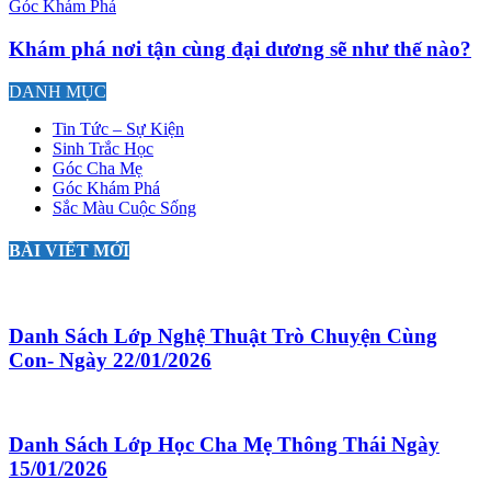
Góc Khám Phá
Khám phá nơi tận cùng đại dương sẽ như thế nào?
DANH MỤC
Tin Tức – Sự Kiện
Sinh Trắc Học
Góc Cha Mẹ
Góc Khám Phá
Sắc Màu Cuộc Sống
BÀI VIẾT MỚI
Danh Sách Lớp Nghệ Thuật Trò Chuyện Cùng
Con- Ngày 22/01/2026
Danh Sách Lớp Học Cha Mẹ Thông Thái Ngày
15/01/2026