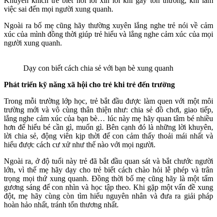
Khuyến khích trẻ biết nói lời xin lỗi khi gây tổn thương, khi làm
việc sai đến mọi người xung quanh.
Ngoài ra bố mẹ cũng hãy thường xuyên lắng nghe trẻ nói về cảm
xúc của mình đồng thời giúp trẻ hiểu và lắng nghe cảm xúc của mọi
người xung quanh.
Dạy con biết cách chia sẻ với bạn bè xung quanh
Phát triển kỹ năng xã hội cho trẻ khi trẻ đến trường
Trong mỗi trường lớp học, trẻ bắt đầu được làm quen với một môi
trường mới và vô cùng thân thiện như: chia sẻ đồ chơi, giao tiếp,
lắng nghe cảm xúc của bạn bè… lúc này mẹ hãy quan tâm bé nhiều
hơn để hiểu bé cần gì, muốn gì. Bên cạnh đó là những lời khuyên,
lời chia sẻ, động viên kịp thời để con cảm thấy thoải mái nhất và
hiểu được cách cư xử như thế nào với mọi người.
Ngoài ra, ở độ tuổi này trẻ đã bắt đầu quan sát và bắt chước người
lớn, vì thế mẹ hãy dạy cho trẻ biết cách chào hỏi lễ phép và trân
trọng mọi thứ xung quanh. Đồng thời bố mẹ cũng hãy là một tấm
gương sáng để con nhìn và học tập theo. Khi gặp một vấn đề xung
đột, mẹ hãy cùng còn tìm hiểu nguyên nhân và đưa ra giải pháp
hoàn hảo nhất, tránh tổn thương nhất.