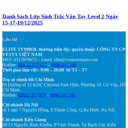
Danh Sách Lớp Sinh Trắc Vân Tay Level 2 Ngày
15-17-19/12/2025
Liên Hệ
ELITE SYMBOL thương hiệu độc quyền thuộc CÔNG TY CP
VESTA VIỆT NAM
MST: 0313979672 – Email: elite@vestavietnam.com
Hotline:
028 22 377 977
–
0898 347 349
Thời gian làm việc: 9:00 – 20:00 từ T2 – T7
Trụ sở chính Hồ Chí Minh
85 Đường số 12 KDC Cityland Park Hills, Phường 10, Gò Vấp, Hồ
Chí Minh
Hotline:
02822 377 977
–
0898 347 349
Chi nhánh Hà Nội
số 1 ngõ 7 Nguyên Hồng, P.Thành Công, Q.Ba Đình, Hà Nội.
Chi nhánh Kiên Giang
98/13 Nguyễn Bỉnh Khiêm, P.Vĩnh Thanh, Tp Rạch Giá, Kiên