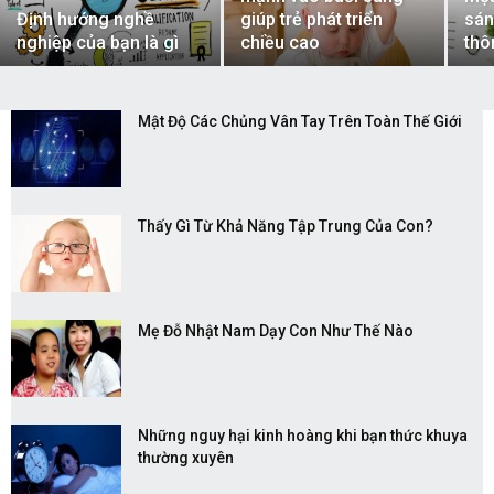
Định hướng nghề
giúp trẻ phát triển
sán
nghiệp của bạn là gì
chiều cao
thô
Mật Độ Các Chủng Vân Tay Trên Toàn Thế Giới
Thấy Gì Từ Khả Năng Tập Trung Của Con?
Mẹ Đỗ Nhật Nam Dạy Con Như Thế Nào
Những nguy hại kinh hoàng khi bạn thức khuya
thường xuyên