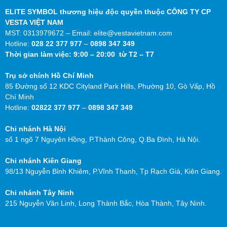
ELITE SYMBOL thương hiệu độc quyền thuộc CÔNG TY CP
VESTA VIỆT NAM
MST: 0313979672 – Email: elite@vestavietnam.com
Hotline:
028 22 377 977
–
0898 347 349
Thời gian làm việc: 9:00 – 20:00 từ T2 – T7
Trụ sở chính Hồ Chí Minh
85 Đường số 12 KDC Cityland Park Hills, Phường 10, Gò Vấp, Hồ
Chí Minh
Hotline:
02822 377 977
–
0898 347 349
Chi nhánh Hà Nội
số 1 ngõ 7 Nguyên Hồng, P.Thành Công, Q.Ba Đình, Hà Nội.
Chi nhánh Kiên Giang
98/13 Nguyễn Bỉnh Khiêm, P.Vĩnh Thanh, Tp Rạch Giá, Kiên Giang.
Chi nhánh Tây Ninh
215 Nguyễn Văn Linh, Long Thành Bắc, Hòa Thành, Tây Ninh.