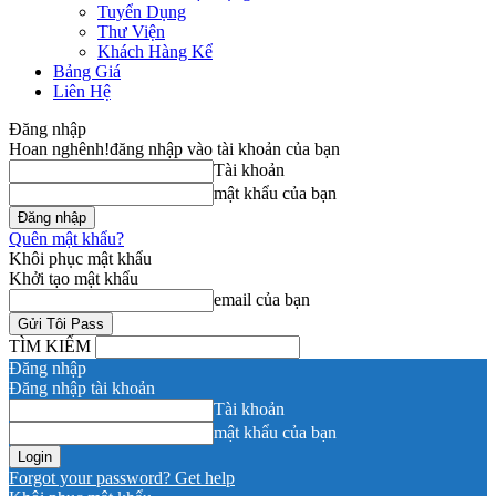
Tuyển Dụng
Thư Viện
Khách Hàng Kể
Bảng Giá
Liên Hệ
Đăng nhập
Hoan nghênh!
đăng nhập vào tài khoản của bạn
Tài khoản
mật khẩu của bạn
Quên mật khẩu?
Khôi phục mật khẩu
Khởi tạo mật khẩu
email của bạn
TÌM KIẾM
Đăng nhập
Đăng nhập tài khoản
Tài khoản
mật khẩu của bạn
Forgot your password? Get help