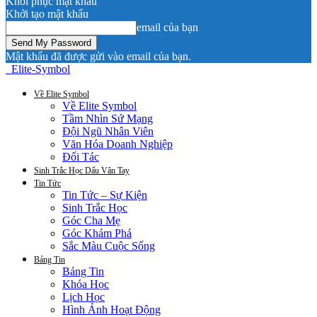
Khôi phục mật khẩu
Khởi tạo mật khẩu
email của bạn
Mật khẩu đã được gửi vào email của bạn.
Elite-Symbol
Về Elite Symbol
Về Elite Symbol
Tầm Nhìn Sứ Mạng
Đội Ngũ Nhân Viên
Văn Hóa Doanh Nghiệp
Đối Tác
Sinh Trắc Học Dấu Vân Tay
Tin Tức
Tin Tức – Sự Kiện
Sinh Trắc Học
Góc Cha Mẹ
Góc Khám Phá
Sắc Màu Cuộc Sống
Bảng Tin
Bảng Tin
Khóa Học
Lịch Học
Hình Ảnh Hoạt Động