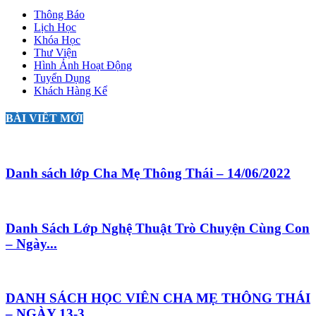
Thông Báo
Lịch Học
Khóa Học
Thư Viện
Hình Ảnh Hoạt Động
Tuyển Dụng
Khách Hàng Kể
BÀI VIẾT MỚI
Danh sách lớp Cha Mẹ Thông Thái – 14/06/2022
Danh Sách Lớp Nghệ Thuật Trò Chuyện Cùng Con
– Ngày...
DANH SÁCH HỌC VIÊN CHA MẸ THÔNG THÁI
– NGÀY 13-3