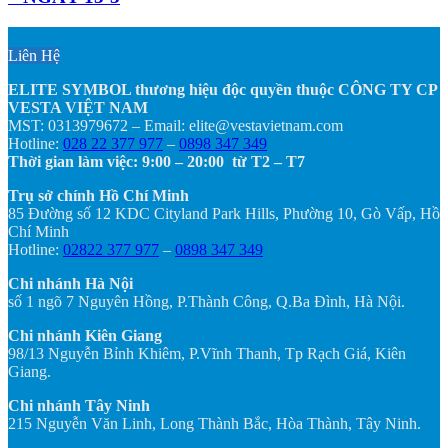
Liên Hệ
ELITE SYMBOL thương hiệu độc quyền thuộc CÔNG TY CP
VESTA VIỆT NAM
MST: 0313979672 – Email: elite@vestavietnam.com
Hotline:
028 22 377 977
–
0898 347 349
Thời gian làm việc: 9:00 – 20:00 từ T2 – T7
Trụ sở chính Hồ Chí Minh
85 Đường số 12 KDC Cityland Park Hills, Phường 10, Gò Vấp, Hồ
Chí Minh
Hotline:
02822 377 977
–
0898 347 349
Chi nhánh Hà Nội
số 1 ngõ 7 Nguyên Hồng, P.Thành Công, Q.Ba Đình, Hà Nội.
Chi nhánh Kiên Giang
98/13 Nguyễn Bỉnh Khiêm, P.Vĩnh Thanh, Tp Rạch Giá, Kiên
Giang.
Chi nhánh Tây Ninh
215 Nguyễn Văn Linh, Long Thành Bắc, Hòa Thành, Tây Ninh.