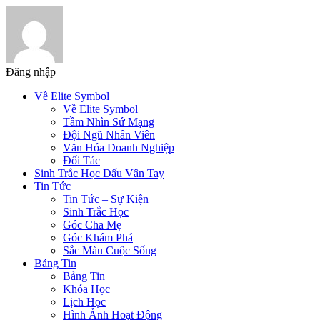
Đăng nhập
Về Elite Symbol
Về Elite Symbol
Tầm Nhìn Sứ Mạng
Đội Ngũ Nhân Viên
Văn Hóa Doanh Nghiệp
Đối Tác
Sinh Trắc Học Dấu Vân Tay
Tin Tức
Tin Tức – Sự Kiện
Sinh Trắc Học
Góc Cha Mẹ
Góc Khám Phá
Sắc Màu Cuộc Sống
Bảng Tin
Bảng Tin
Khóa Học
Lịch Học
Hình Ảnh Hoạt Động