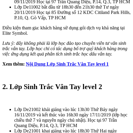
09/11/2019 Học tại 97 Trần Quang Diệu, P.14, Q.3, TP HCM
Lớp De11002 bắt đầu từ 18h30 đến 21h30 thứ Tư ngày
20/11/2019 Học tại 85 Đường số 12 KDC Citiland Park Hills,
P.10, Q. Gò Vấp, TP HCM
Điều kiện tham gia: khách hàng sử dụng gói dịch vụ khả năng tại
Elite Symbol.
Lưu ý: đây không phải là lớp học đào tạo chuyên viên tư vấn sinh
trắc vân tay. Lớp học chỉ có tác dụng bổ trợ quý khách hàng trong
việc ứng dụng kết quả phân tích sinh trắc học dấu vân tay.
Xem thêm:
Nội Dung Lớp Sinh Trắc Vân Tay level 1
2. Lớp Sinh Trắc Vân Tay level 2
Lớp De21002 khải giảng vào lúc 13h30 Thứ Bảy ngày
16/11/2019 và kết thúc vào 16h30 ngày 17/11/2019 (lớp học
chiều thứ 7 và nguyên ngày chủ nhật). Học tại 97 Trần
Quang Diệu, P.14, Q.3, TP HCM
Lớp De21001 khai giảng vào lúc 18h30 Thứ Hai ngày