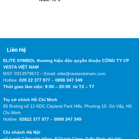
Liên Hệ
ELITE SYMBOL thương hiệu độc quyền thuộc CÔNG TY CP
VESTA VIỆT NAM
MST: 0313979672 – Email: elite@vestavietnam.com
Hotline:
028 22 377 977
–
0898 347 349
Thời gian làm việc: 9:00 – 20:00 từ T2 – T7
Trụ sở chính Hồ Chí Minh
85 Đường số 12 KDC Cityland Park Hills, Phường 10, Gò Vấp, Hồ
Chí Minh
Hotline:
02822 377 977
–
0898 347 349
Chi nhánh Hà Nội
số 1 ngõ 7 Nguyên Hồng, P.Thành Công, Q.Ba Đình, Hà Nội.